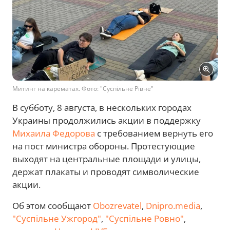
Митинг на карематах. Фото: "Суспільне Рівне"
В субботу, 8 августа, в нескольких городах
Украины продолжились акции в поддержку
Михаила Федорова
с требованием вернуть его
на пост министра обороны. Протестующие
выходят на центральные площади и улицы,
держат плакаты и проводят символические
акции.
Об этом сообщают
Obozrevatel
,
Dnipro.media
,
"Суспільне Ужгород"
,
"Суспільне Ровно"
,