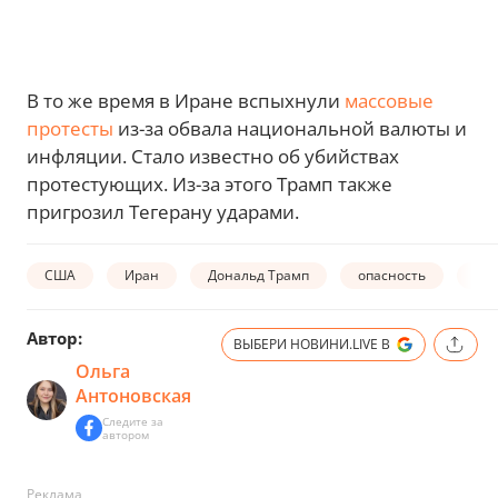
В то же время в Иране вспыхнули
массовые
протесты
из-за обвала национальной валюты и
инфляции. Стало известно об убийствах
протестующих. Из-за этого Трамп также
пригрозил Тегерану ударами.
США
Иран
Дональд Трамп
опасность
Ам
Автор:
ВЫБЕРИ НОВИНИ.LIVE В
Ольга
Антоновская
Следите за
автором
Реклама