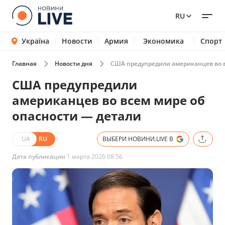
RU
Україна
Новости
Армия
Экономика
Спорт
Главная
Новости дня
США предупредили американцев во в
США предупредили
американцев во всем мире об
опасности — детали
UA
RU
ВЫБЕРИ НОВИНИ.LIVE В
Дата публикации
1 марта 2026 08:56