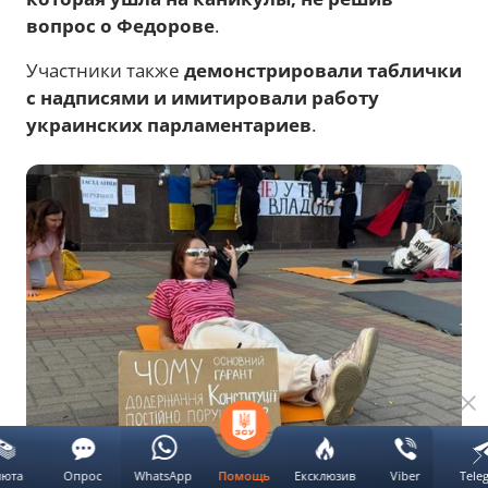
вопрос о Федорове
.
Участники также
демонстрировали таблички
с надписями и имитировали работу
украинских парламентариев
.
люта
Опрос
WhatsApp
Ексклюзив
Viber
Tele
Помощь