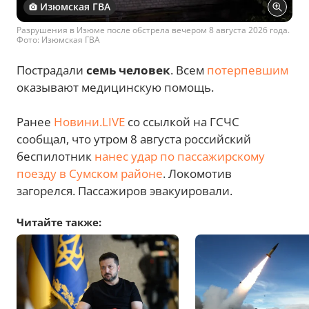
Изюмская ГВА
Разрушения в Изюме после обстрела вечером 8 августа 2026 года.
Фото: Изюмская ГВА
Пострадали
семь человек
. Всем
потерпевшим
оказывают медицинскую помощь.
Ранее
Новини.LIVE
со ссылкой на ГСЧС
сообщал, что утром 8 августа российский
беспилотник
нанес удар по пассажирскому
поезду в Сумском районе
. Локомотив
загорелся. Пассажиров эвакуировали.
Читайте также: