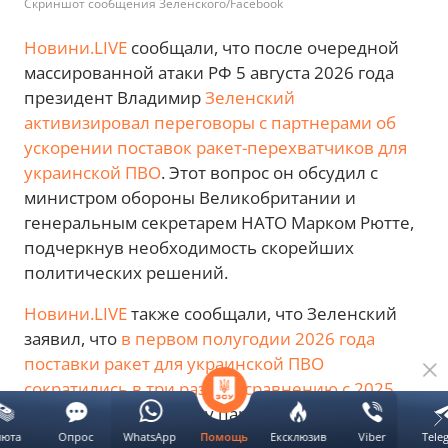
Скриншот сообщения Зеленского/Facebook
Новини.LIVE
сообщали, что после очередной
массированной атаки РФ 5 августа 2026 года
президент Владимир
Зеленский
активизировал переговоры с партнерами об
ускорении поставок ракет-перехватчиков для
украинской ПВО
. Этот вопрос он обсудил с
министром обороны Великобритании и
генеральным секретарем НАТО Марком Рютте,
подчеркнув необходимость скорейших
политических решений.
Новини.LIVE
также сообщали, что Зеленский
заявил, что
в первом полугодии 2026 года
поставки ракет для украинской ПВО
сократились в три раза по сравнению с 2025
годом
. По его словам, у партнеров есть
необходимые ракеты, однако требуются
люта
Опрос
WhatsApp
Ексклюзив
Viber
Tele
Помощь