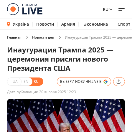
RU
Україна
Новости
Армия
Экономика
Спорт
Главная
Новости дня
Инаугурация Трампа 2025 — церемон
Инаугурация Трампа 2025 —
церемония присяги нового
Президента США
UA
EN
RU
ВЫБЕРИ НОВИНИ.LIVE В
Дата публикации
20 января 2025 12:23