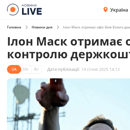
Україна
Головна
Новини дня
Ілон Маск отримає офіс біля Білого д
Ілон Маск отримає о
контролю держкош
Дата публікації:
14 січня 2025 14:12
UA
EN
RU