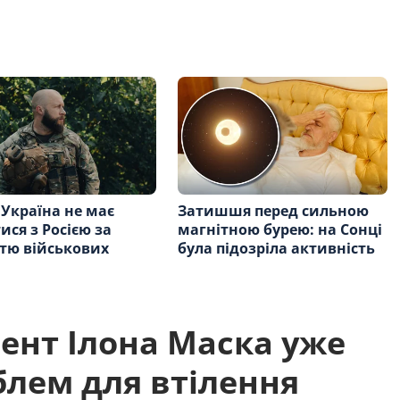
 Україна не має
Затишшя перед сильною
ися з Росією за
магнітною бурею: на Сонці
стю військових
була підозріла активність
ент Ілона Маска уже
лем для втілення