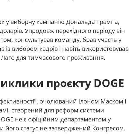
ок у виборчу кампанію Дональда Трампа,
доларів. Упродовж перехідного періоду він
нтом, консультував команду, брав участь у
 із вибором кадрів і навіть використовував
а-Лаго для тимчасового проживання.
виклики проєкту DOGE
фективності", очолюваний Ілоном Маском і
амі, створений для реформ системи
DOGE не є офіційним департаментом у
ки його статус не затверджений Конгресом.