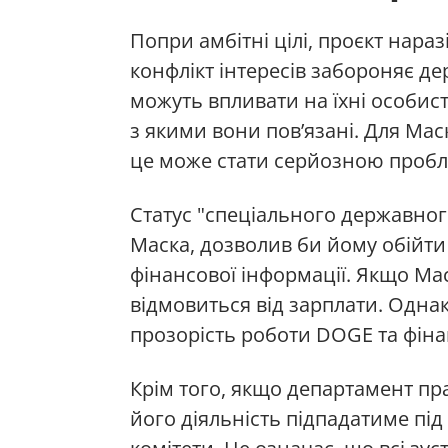
Попри амбітні цілі, проєкт нара
конфлікт інтересів забороняє д
можуть впливати на їхні особист
з якими вони пов’язані. Для Мас
це може стати серйозною проб
Статус "спеціального державног
Маска, дозволив би йому обійти
фінансової інформації. Якщо Мас
відмовиться від зарплати. Одна
прозорість роботи DOGE та фіна
Крім того, якщо департамент пр
його діяльність підпадатиме пі