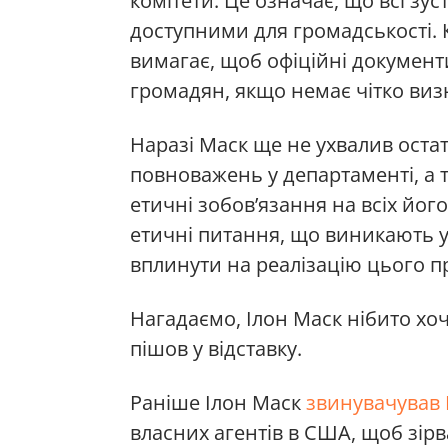
комітети. Це означає, що всі зу
доступними для громадськості. К
вимагає, щоб офіційні документ
громадян, якщо немає чітко виз
Наразі Маск ще не ухвалив оста
повноважень у департаменті, а
етичні зобов’язання на всіх його
етичні питання, що виникають у
вплинути на реалізацію цього п
Нагадаємо, Ілон Маск нібито хо
пішов у відставку.
Раніше Ілон Маск
звинувачував 
власних агентів в США, щоб зір