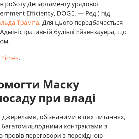
 в роботу Департаменту урядової
rnment Efficiency, DOGE. — Ред.) під
льда Трампа
. Для цього передбачається
Адміністративній будівлі Ейзенхауера, що
мом.
 Times
.
омогти Маску
осаду при владі
 джерелами, обізнаними в цих питаннях,
з багатомільярдними контрактами з
о провів переговори з перехідною