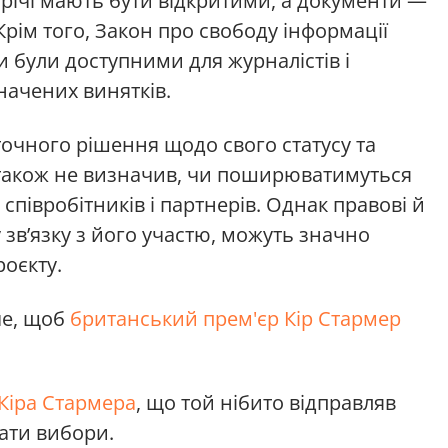
стрічі мають бути відкритими, а документи —
рім того, Закон про свободу інформації
и були доступними для журналістів і
начених винятків.
точного рішення щодо свого статусу та
 також не визначив, чи поширюватимуться
 співробітників і партнерів. Однак правові й
 зв’язку з його участю, можуть значно
роєкту.
че, щоб
британський прем'єр Кір Стармер
Кіра Стармера
, що той нібито відправляв
вати вибори.