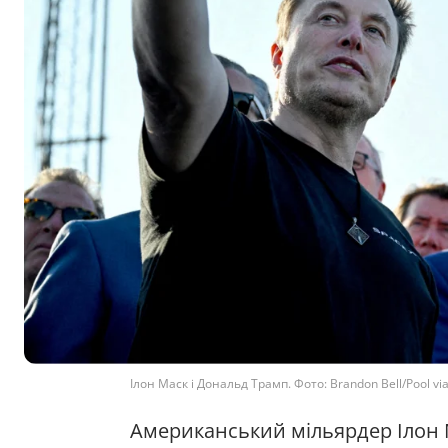
Ілон Маск і Дональд Трамп. Фото: Brandon Bell/Pool v
Американський мільярдер Ілон М