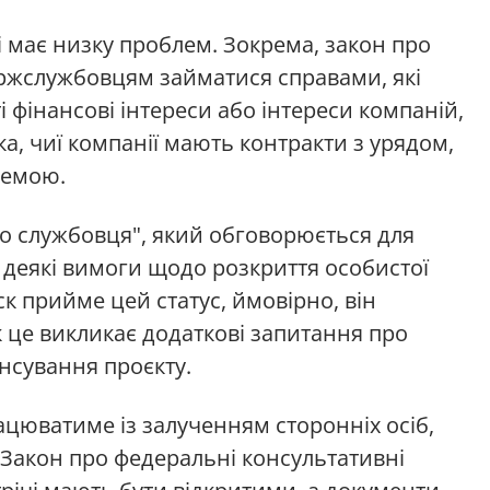
зі має низку проблем. Зокрема, закон про
ержслужбовцям займатися справами, які
і фінансові інтереси або інтереси компаній,
ка, чиї компанії мають контракти з урядом,
лемою.
о службовця", який обговорюється для
 деякі вимоги щодо розкриття особистої
к прийме цей статус, ймовірно, він
к це викликає додаткові запитання про
нсування проєкту.
ацюватиме із залученням сторонніх осіб,
д Закон про федеральні консультативні