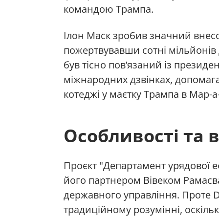
командою Трампа.
Ілон Маск зробив значний внес
пожертвувавши сотні мільйонів 
був тісно пов’язаний із президе
міжнародних дзвінках, допомагав
котеджі у маєтку Трампа в Мар-
Особливості та 
Проєкт "Департамент урядової е
його партнером Вівеком Рамасв
державного управління. Проте 
традиційному розумінні, оскіль