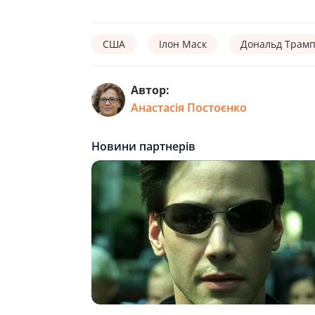
США
Ілон Маск
Дональд Трам
Автор:
Анастасія Постоєнко