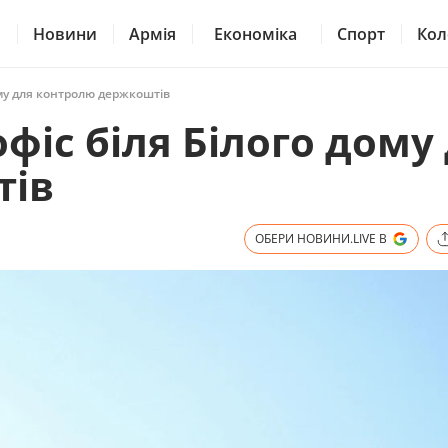
Новини
Армія
Економіка
Спорт
Кол
ому для контролю держкоштів
фіс біля Білого дому
тів
ОБЕРИ НОВИНИ.LIVE В