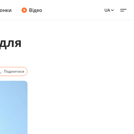
онки
Відео
UA
 для
Поділитися