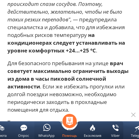
происходит спазм сосудов. Поэтому,
действительно, желательно, чтобы не было
таких резких перепадов", —
предупредила
специалистка и добавила, что для избежания
подобных рисков температуру
на
кондиционерах следует устанавливать на
уровне комфортных +24...+25 °C
.
Для безопасного пребывания на улице
врач
советует максимально ограничить выходы
из дома в часы пиковой солнечной
активности
. Если же избежать прогулки или
долгой поездки невозможно, необходимо
периодически заходить в прохладные
помещения для отдыха.
Также снизить риск перегрева поможет
свободная одежда из натуральных тканей
,
люта
Опрос
WhatsApp
Ексклюзив
Viber
Tele
Помощь
таких как лен или хлопок, а также обязательное