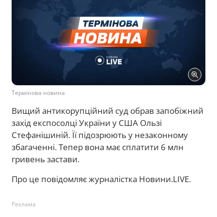
Термінова новина
Вищий антикорупційний суд обрав запобіжний
захід експосолці України у США Ользі
Стефанішиній. Її підозрюють у незаконному
збагаченні. Тепер вона має сплатити 6 млн
гривень застави.
Про це повідомляє журналістка Новини.LIVE.
Реклама