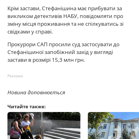
Крім застави, Стефанішина має прибувати за
викликом детективів НАБУ, повідомляти про
зміну місця проживання та не спілкуватись зі
свідками у справі.
Прокурори САП просили суд застосувати до
Стефанішиної запобіжний захід у вигляді
застави в розмірі 15,3 млн грн.
Реклама
Новина доповнюється
Читайте также: