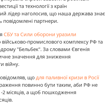
естиції та технології з країн
кий лідер наголосив, що наша держава знає
ть повідомлені партнери.
ня
СБУ та Сили оборони уразили
о військово-промислового комплексу РФ та
одрому "Бельбек". За словами Євгенія
тичне значення для зниження
и війну.
повідомляв, що
для паливної кризи в Росії
Ураження повинно бути таким, аби РФ не
1-2 місяців, а щоб пошкодження
сяців.