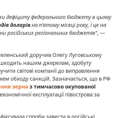
ики дефіциту федерального бюджету в цьому
рдів доларів
на пʼятому місяці року, і це на
ни російських регіональних бюджетів",
—
р Зеленський доручив Олегу Луговському
ашкодить нашим джерелам, здобуту
учити світові компанії до виправлення
 схем обходу санкцій. Зазначається, що в РФ
ння зерна
з тимчасово окупованої
 економічної експлуатації півострова за
афіксувала спроби завести в російські