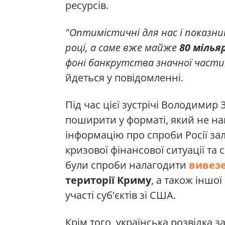
ресурсів.
"Оптимістичні для нас і показн
році, а саме вже майже
80 мілья
фоні банкрутства значної части
йдеться у повідомленні.
Під час цієї зустрічі Володими
поширити у форматі, який не н
інформацію про спроби Росії зал
кризової фінансової ситуації та
були спроби налагодити
вивезе
території Криму
, а також іншої
участі суб'єктів зі США.
Крім того, українська розвідка з