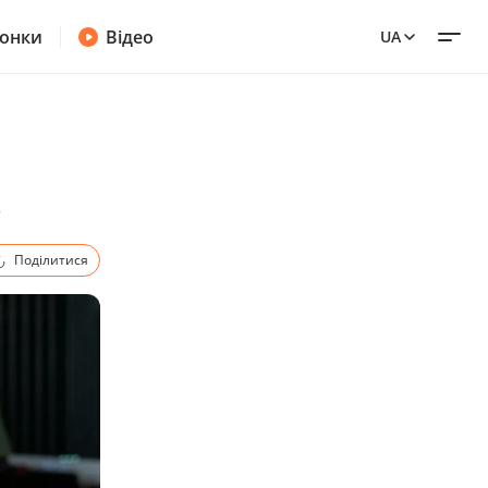
онки
Відео
UA
в
Поділитися