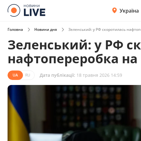
Україна
Головна
Новини дня
Зеленський: у РФ скоротилась нафтопе
Зеленський: у РФ с
нафтопереробка на 
Дата публікації:
18 травня 2026 14:59
UA
RU