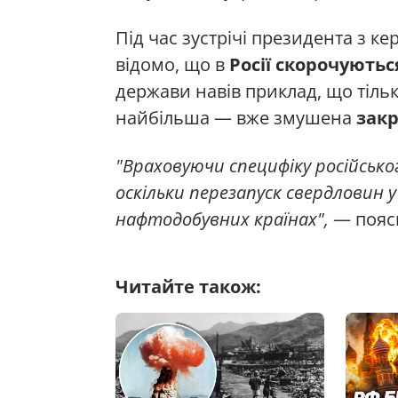
Під час зустрічі президента з к
відомо, що в
Росії скорочуютьс
держави навів приклад, що тіль
найбільша — вже змушена
закр
"Враховуючи специфіку російськ
оскільки перезапуск свердловин у
нафтодобувних країнах",
— пояс
Читайте також: