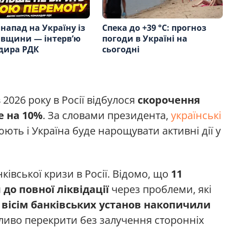
напад на Україну із
Спека до +39 °С: прогноз
івщини — інтервʼю
погоди в Україні на
дира РДК
сьогодні
 2026 року в Росії відбулося
скорочення
 на 10%
. За словами президента,
українські
ють і Україна буде нарощувати активні дії у
ківської кризи в Росії. Відомо, що
11
до повної ліквідації
через проблеми, які
е
вісім банківських установ накопичили
жливо перекрити без залучення сторонніх