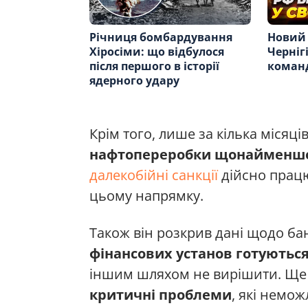
Річниця бомбардування
Новий 
Хіросіми: що відбулося
Черніг
після першого в історії
коман
ядерного удару
Крім того, лише за кілька місяців
нафтопереробки щонайменше
далекобійні санкції
дійсно працю
цьому напрямку.
Також він розкрив дані щодо бан
фінансових установ готуються 
іншим шляхом не вирішити. Щ
критичні проблеми
, які немо