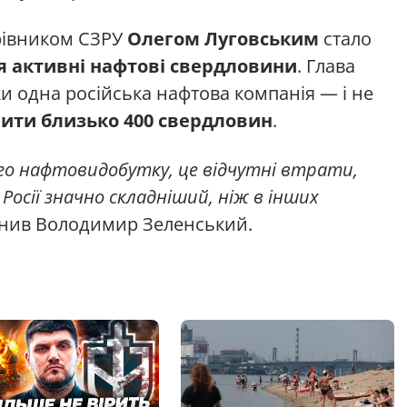
ерівником СЗРУ
Олегом Луговським
стало
я активні нафтові свердловини
. Глава
ки одна російська нафтова компанія — і не
ити близько 400 свердловин
.
ого нафтовидобутку, це відчутні втрати,
 Росії значно складніший, ніж в інших
нив Володимир Зеленський.