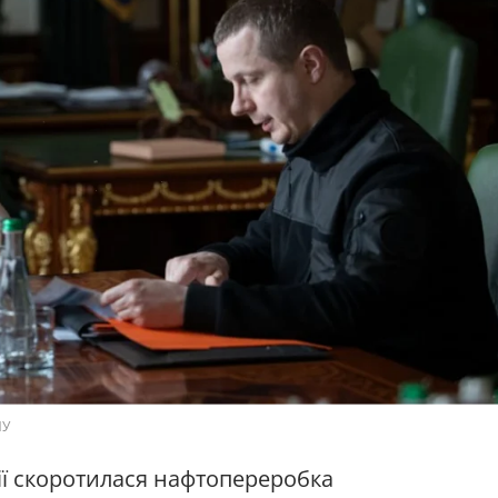
ПУ
осії скоротилася нафтопереробка