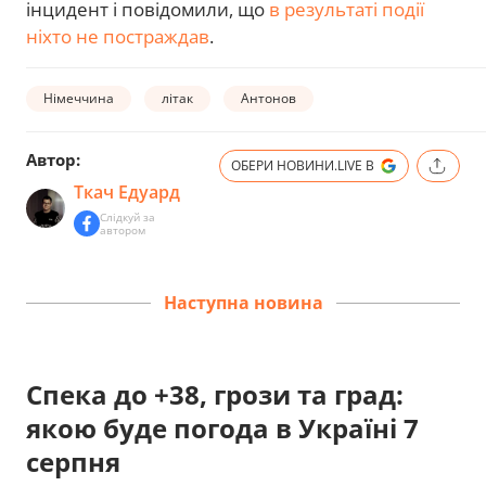
інцидент і повідомили, що
в результаті події
ніхто не постраждав
.
Німеччина
літак
Антонов
Автор:
ОБЕРИ НОВИНИ.LIVE В
Ткач Едуард
Слідкуй за
автором
Наступна новина
Спека до +38, грози та град:
якою буде погода в Україні 7
серпня