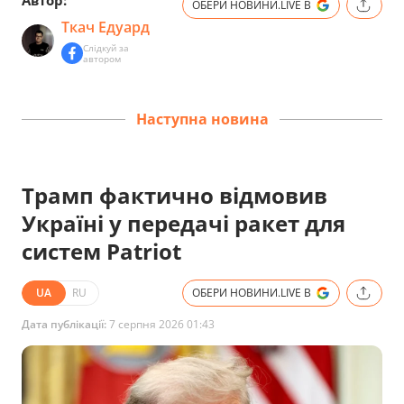
Автор:
ОБЕРИ НОВИНИ.LIVE В
Ткач Едуард
Слідкуй за
автором
Наступна новина
Трамп фактично відмовив
Україні у передачі ракет для
систем Patriot
UA
RU
ОБЕРИ НОВИНИ.LIVE В
Дата публікації:
7 серпня 2026 01:43