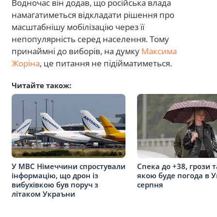
Водночас він додав, що російська влада
намагатиметься відкладати рішення про
масштабнішу мобілізацію через її
непопулярність серед населення. Тому
принаймні до виборів, на думку
Максима
Жоріна
, це питання не підійматиметься.
Читайте також:
У МВС Німеччини спростували
Спека до +38, грози т
інформацію, що дрон із
якою буде погода в У
вибухівкою був поруч з
серпня
літаком Украъни