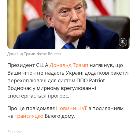
Дональд Трамп. Фото: Reuters
Президент США
Дональд Трамп
натякнув, що
Вашингтон не надасть Україні додаткові ракети-
перехоплювачі для систем ППО Patriot.
Водночас у мирному врегулюванні
спостерігається прогрес.
Про це повідомляє
Новини.LIVE
з посиланням
на
трансляцію
Білого дому.
Реклама