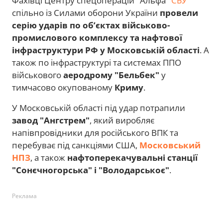
Фахівці Центру спецоперацій "Альфа"
СБУ
спільно із Силами оборони України
провели
серію ударів по об’єктах військово-
промислового комплексу та нафтової
інфраструктури РФ у Московській області
. А
також по інфраструктурі та системах ППО
військового
аеродрому "Бельбек"
у
тимчасово окупованому
Криму
.
У Московській області під удар потрапили
завод "Ангстрем"
, який виробляє
напівпровідники для російського ВПК та
перебуває під санкціями США,
Московський
НПЗ
, а також
нафтоперекачувальні станції
"Сонєчногорська" і "Володарськоє"
.
Реклама