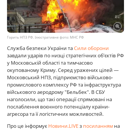
Горить НПЗ РФ. Ілюстративне фото: МНС РФ
Служба безпеки України та
Сили оборони
завдали ударів по низці стратегічних об’єктів РФ
у Московській області та тимчасово
окупованому Криму. Серед уражених цілей —
Московський НПЗ, підприємство військово-
промислового комплексу РФ та інфраструктура
військового аеродрому "Бельбек". В СБУ
наголосили, що такі операції спрямовані на
послаблення воєнного потенціалу країни-
агресора та її логістичних можливостей.
Про це інформує
Новини.LIVE
з
посиланням
на