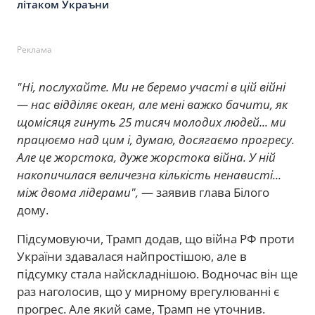
літаком Украъни
Реклама
"Ні, послухайте. Ми не беремо участі в цій війні
— нас відділяє океан, але мені важко бачити, як
щомісяця гинуть 25 тисяч молодих людей... ми
працюємо над цим і, думаю, досягаємо прогресу.
Але це жорстока, дуже жорстока війна. У ній
накопичилася величезна кількість ненависті...
між двома лідерами",
— заявив глава Білого
дому.
Підсумовуючи, Трамп додав, що війна РФ проти
України здавалася найпростішою, але в
підсумку стала найскладнішою. Водночас він ще
раз наголосив, що у мирному врегулюванні є
прогрес. Але який саме, Трамп не уточнив.