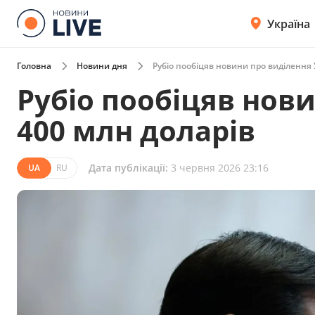
Україна
Головна
Новини дня
Рубіо пообіцяв новини про виділення 
Рубіо пообіцяв нови
400 млн доларів
Дата публікації:
3 червня 2026 23:16
UA
RU