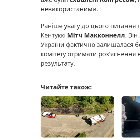
невикористаними.
Раніше увагу до цього питання 
Кентуккі
Мітч Макконнелл
. Ві
України фактично залишалася бе
комітету отримати роз'яснення 
результату.
Читайте також: