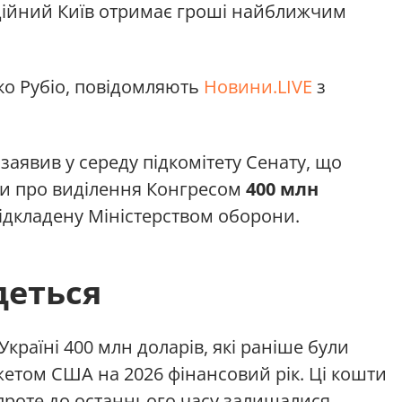
фіційний Київ отримає гроші найближчим
о Рубіо, повідомляють
Новини.LIVE
з
заявив у середу підкомітету Сенату, що
ни про виділення Конгресом
400 млн
 відкладену Міністерством оборони.
деться
країні 400 млн доларів, які раніше були
том США на 2026 фінансовий рік. Ці кошти
 проте до останнього часу залишалися