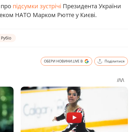
 про
підсумки зустрічі
Президента України
еком НАТО Марком Рютте у Києві.
Рубіо
ОБЕРИ НОВИНИ.LIVE В
Поділитися