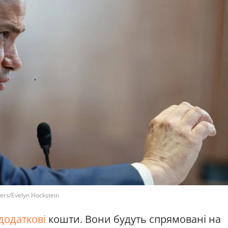
rs/Evelyn Hockstein
додаткові
кошти. Вони будуть спрямовані на