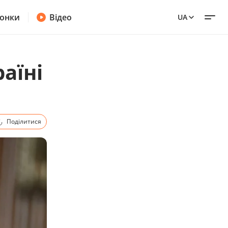
онки
Відео
UA
аїні
Поділитися