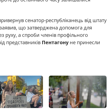
привернув сенатор-республіканець від штату
н заявив, що затверджена допомога для
з руху, а спроби членів профільного
від представників
Пентагону
не принесли