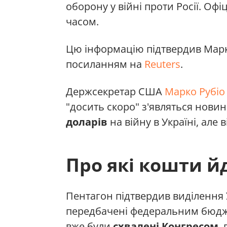
оборону у війні проти Росії. О
часом.
Цю інформацію підтвердив Марк
посиланням на
Reuters
.
Держсекретар США
Марко Рубіо
"досить скоро" з'являться нови
доларів
на війну в Україні, але
Про які кошти й
Пентагон підтвердив виділення У
передбачені федеральним бюдже
вже були
схвалені Конгресом
,