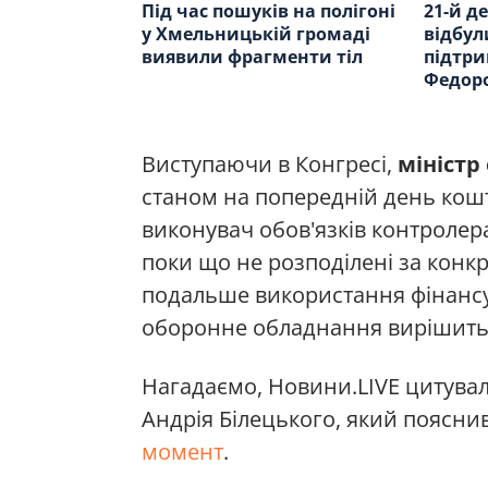
Під час пошуків на полігоні
21-й де
у Хмельницькій громаді
відбул
виявили фрагменти тіл
підтр
Федор
Виступаючи в Конгресі,
міністр
станом на попередній день кош
виконувач обов'язків контроле
поки що не розподілені за конк
подальше використання фінансув
оборонне обладнання вирішить 
Нагадаємо, Новини.LIVE цитува
Андрія Білецького, який пояснив
момент
.