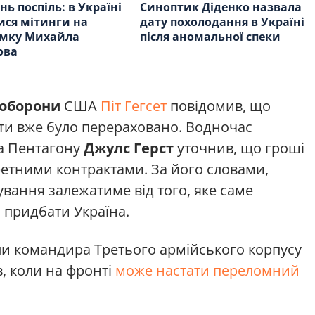
нь поспіль: в Україні
Синоптик Діденко назвала
ися мітинги на
дату похолодання в Україні
имку Михайла
після аномальної спеки
ова
 оборони
США
Піт Гегсет
повідомив, що
ти вже було перераховано. Водночас
ра Пентагону
Джулс Герст
уточнив, що гроші
ретними контрактами. За його словами,
ання залежатиме від того, яке саме
придбати Україна.
ли командира Третього армійського корпусу
, коли на фронті
може настати переломний