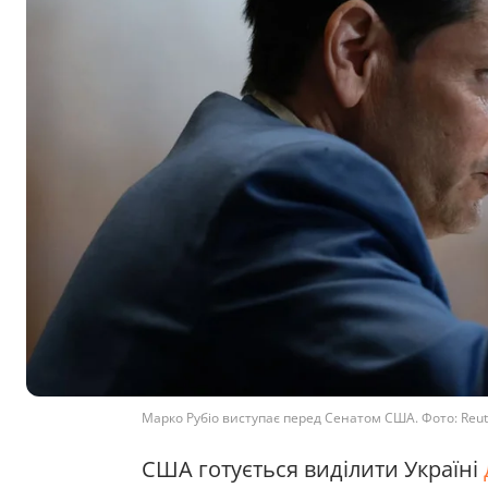
Марко Рубіо виступає перед Сенатом США. Фото: Reute
США готується виділити Україні