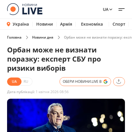
UA
Україна
Новини
Армія
Економіка
Спорт
Головна
Новини дня
Орбан може не визнати поразку: експ
Орбан може не визнати
поразку: експерт СБУ про
ризики виборів
UA
RU
ОБЕРИ НОВИНИ.LIVE В
Дата публікації:
1 квітня 2026 08:56