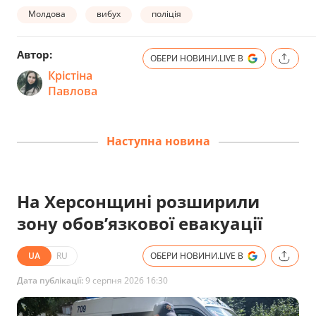
Молдова
вибух
поліція
Автор:
ОБЕРИ НОВИНИ.LIVE В
Крістіна
Павлова
Наступна новина
На Херсонщині розширили
зону обов’язкової евакуації
UA
RU
ОБЕРИ НОВИНИ.LIVE В
Дата публікації:
9 серпня 2026 16:30