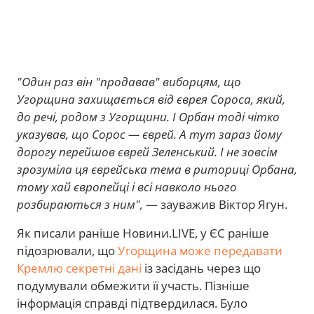
"Один раз він "продавав" виборцям, що
Угорщина захищається від єврея Сороса, який,
до речі, родом з Угорщини. І Орбан тоді чітко
указував, що Сорос — єврей. А тут зараз йому
дорогу перейшов єврей Зеленський. І не зовсім
зрозуміла ця єврейська тема в риториці Орбана,
тому хай європейці і всі навколо нього
розбираються з ним",
— зауважив Віктор Ягун.
Як писали раніше Новини.LIVE, у ЄС раніше
підозрювали, що
Угорщина може передавати
Кремлю секретні дані
із засідань через що
подумували обмежити її участь. Пізніше
інформація справді підтвердилася. Було