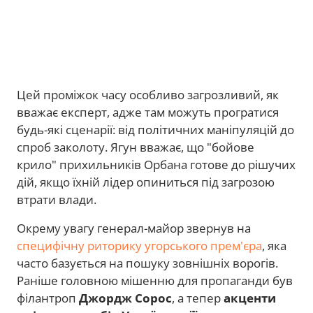
Цей проміжок часу особливо загрозливий, як
вважає експерт, адже там можуть програтися
будь-які сценарії: від політичних маніпуляцій до
спроб заколоту. Ягун вважає, що "бойове
крило" прихильників Орбана готове до рішучих
дій, якщо їхній лідер опиниться під загрозою
втрати влади.
Окрему увагу генерал-майор звернув на
специфічну риторику угорського прем'єра
, яка
часто базується на пошуку зовнішніх ворогів.
Раніше головною мішенню для пропаганди був
філантроп
Джордж Сорос
, а тепер
акценти