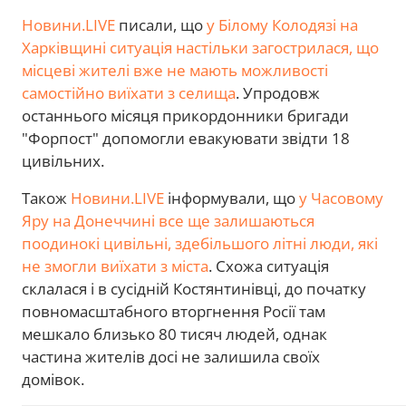
Новини.LIVE
писали, що
у Білому Колодязі на
Харківщині ситуація настільки загострилася, що
місцеві жителі вже не мають можливості
самостійно виїхати з селища
. Упродовж
останнього місяця прикордонники бригади
"Форпост" допомогли евакуювати звідти 18
цивільних.
Також
Новини.LIVE
інформували, що
у Часовому
Яру на Донеччині все ще залишаються
поодинокі цивільні, здебільшого літні люди, які
не змогли виїхати з міста
. Схожа ситуація
склалася і в сусідній Костянтинівці, до початку
повномасштабного вторгнення Росії там
мешкало близько 80 тисяч людей, однак
частина жителів досі не залишила своїх
домівок.