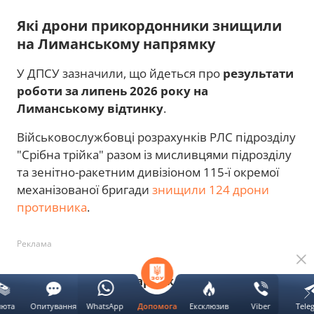
Які дрони прикордонники знищили
на Лиманському напрямку
У ДПСУ зазначили, що йдеться про
результати
роботи за липень 2026 року на
Лиманському відтинку
.
Військовослужбовці розрахунків РЛС підрозділу
"Срібна трійка" разом із мисливцями підрозділу
та зенітно-ракетним дивізіоном 115-ї окремої
механізованої бригади
знищили 124 дрони
противника
.
Реклама
Серед них — 114 ударних безпілотників:
люта
Опитування
WhatsApp
Ексклюзив
Viber
Tele
Допомога
Читайте також: