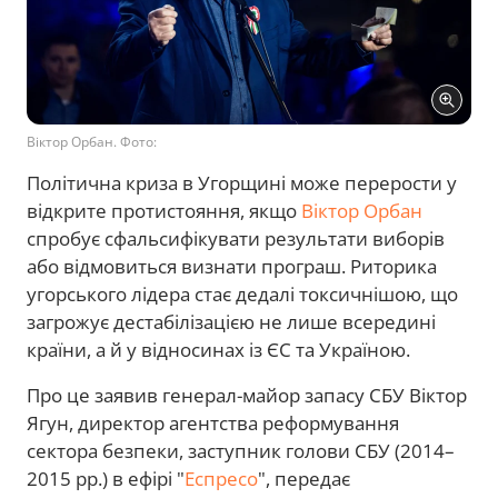
Віктор Орбан. Фото:
Політична криза в Угорщині може перерости у
відкрите протистояння, якщо
Віктор Орбан
спробує сфальсифікувати результати виборів
або відмовиться визнати програш. Риторика
угорського лідера стає дедалі токсичнішою, що
загрожує дестабілізацією не лише всередині
країни, а й у відносинах із ЄС та Україною.
Про це заявив генерал-майор запасу СБУ Віктор
Ягун, директор агентства реформування
сектора безпеки, заступник голови СБУ (2014–
2015 рр.) в ефірі "
Еспресо
", передає