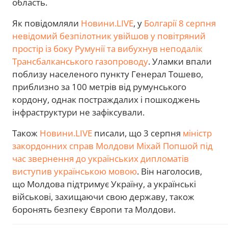
область.
Як повідомляли
Новини.LIVE
, у
Болгарії 8 серпня
невідомий безпілотник увійшов у повітряний
простір із боку Румунії та вибухнув неподалік
Трансбалканського газопроводу
. Уламки впали
поблизу населеного пункту Генерал Тошево,
приблизно за 100 метрів від румунського
кордону, однак постраждалих і пошкоджень
інфраструктури не зафіксували.
Також
Новини.LIVE
писали, що 3 серпня
міністр
закордонних справ Молдови Міхай Попшой під
час звернення до українських дипломатів
виступив українською мовою
. Він наголосив,
що Молдова підтримує Україну, а українські
військові, захищаючи свою державу, також
боронять безпеку Європи та Молдови.