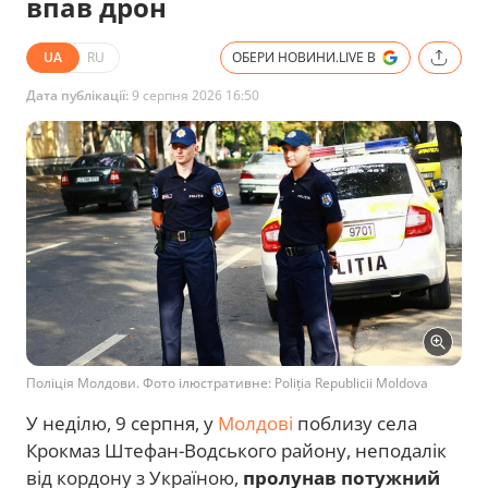
впав дрон
UA
RU
ОБЕРИ НОВИНИ.LIVE В
Дата публікації:
9 серпня 2026 16:50
Поліція Молдови. Фото ілюстративне: Poliția Republicii Moldova
У неділю, 9 серпня, у
Молдові
поблизу села
Крокмаз Штефан-Водського району, неподалік
від кордону з Україною,
пролунав потужний