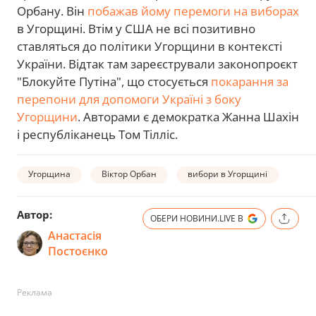
Орбану. Він
побажав йому перемоги на виборах
в Угорщині. Втім у США не всі позитивно
ставляться до політики Угорщини в контексті
України. Відтак там зареєстрували законопроєкт
"Блокуйте Путіна", що стосується
покарання за
перепони для допомоги Україні з боку
Угорщини
. Авторами є демократка Жанна Шахін
і республіканець Том Тілліс.
Угорщина
Віктор Орбан
вибори в Угорщині
Автор:
ОБЕРИ НОВИНИ.LIVE В
Анастасія
Постоєнко
Реклама