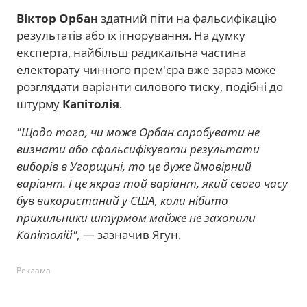
Віктор Орбан
здатний піти на фальсифікацію
результатів або їх ігнорування. На думку
експерта, найбільш радикальна частина
електорату чинного прем'єра вже зараз може
розглядати варіанти силового тиску, подібні до
штурму
Капітолія
.
"Щодо того, чи може Орбан спробувати не
визнати або сфальсифікувати результати
виборів в Угорщині, то це дуже ймовірний
варіант. І це якраз той варіант, який свого часу
був використаний у США, коли нібито
прихильники штурмом майже не захопили
Капітолій",
— зазначив Ягун.
Реклама