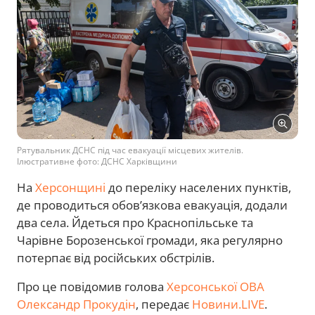
Рятувальник ДСНС під час евакуації місцевих жителів.
Ілюстративне фото: ДСНС Харківщини
На
Херсонщині
до переліку населених пунктів,
де проводиться обов’язкова евакуація, додали
два села. Йдеться про Краснопільське та
Чарівне Борозенської громади, яка регулярно
потерпає від російських обстрілів.
Про це повідомив голова
Херсонської ОВА
Олександр Прокудін
, передає
Новини.LIVE
.