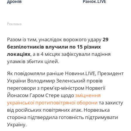
дронів
Ранок.LIVE
Реклама
Разом із тим, унаслідок ворожого удару
29
безпілотників влучили по 15 різних
локаціях
, а в 4 місцях зафіксували падіння
уламків збитих цілей.
Як повідомляли раніше Новини.LIVE, Президент
України Володимир Зеленський провів
переговори з прем'єр-міністром Норвегії
Йонасом Гаром Стере щодо
зміцнення
української протиповітряної оборони
та захисту
від російських повітряних атак. Норвезька
сторона підтвердила готовність підтримувати
Україну.