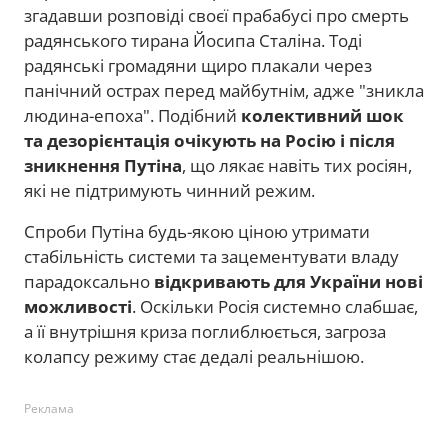
згадавши розповіді своєї прабабусі про смерть
радянського тирана Йосипа Сталіна. Тоді
радянські громадяни щиро плакали через
панічний острах перед майбутнім, адже "зникла
людина-епоха". Подібний
колективний шок
та дезорієнтація очікують на Росію і після
зникнення Путіна
, що лякає навіть тих росіян,
які не підтримують чинний режим.
Спроби Путіна будь-якою ціною утримати
стабільність системи та зацементувати владу
парадоксально
відкривають для України нові
можливості
. Оскільки Росія системно слабшає,
а її внутрішня криза поглиблюється, загроза
колапсу режиму стає дедалі реальнішою.
Реклама