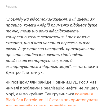
Реклама
"З огляду на відсоток зниження, а ці цифри, як
правило, колега Андрій Клименко підбиває дуже
точно, тому що вони відслідковують
конкретно кожне перевезення. І так можна
сказати, що п'ята частина перевезень вже
лягла. А це суттєво насправді, враховуючи те,
що зараз приблизно чверть сірої нафти
російською експортується, мало б
експортуватися з Чорного моря",
— наголосив
Дмитро Плетенчук.
Як повідомляли раніше Новини.LIVE, Росія має
чималі проблеми з реалізацію нафти не лише у
морі, а й по країнах. Так грузинська
компанія
Black Sea Petroleum LLC стала використовувати
для переробки нафту неросійського