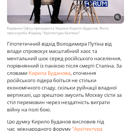
Керівник Офісу президента України Кирило Буданов. Фото:
пресслужба Форуму "Архітектура безпеки"
Гіпотетичний відхід Володимира Путіна від
влади спровокує масштабний хаос та
ментальний шок серед російського населення,
порівнянний із панікою після смерті Сталіна. За
словами
Кирила Буданова
, оточення
російського лідера боїться не стільки
економічного спаду, скільки руйнації владної
вертикалі, що зрештою змусить Москву сісти за
стіл перемовин через нездатність виграти
війну на полі бою.
Цю думку Кирило Буданов висловив під
час міжнародного форуму
"Архітектура