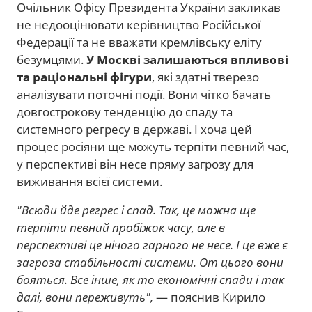
Очільник Офісу Президента України закликав
не недооцінювати керівництво Російської
Федерації та не вважати кремлівську еліту
безумцями.
У Москві залишаються впливові
та раціональні фігури
, які здатні тверезо
аналізувати поточні події. Вони чітко бачать
довгострокову тенденцію до спаду та
системного регресу в державі. І хоча цей
процес росіяни ще можуть терпіти певний час,
у перспективі він несе пряму загрозу для
виживання всієї системи.
"Всюди йде регрес і спад. Так, це можна ще
терпіти певний пробіжок часу, але в
перспективі це нічого гарного не несе. І це вже є
загроза стабільності системи. От цього вони
бояться. Все інше, як то економічні спади і так
далі, вони переживуть",
— пояснив Кирило