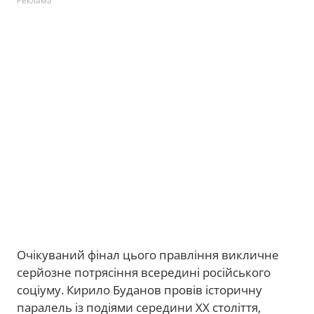
Реклама
Очікуваний фінал цього правління викличне
серйозне потрясіння всередині російського
соціуму. Кирило Буданов провів історичну
паралель із подіями середини ХХ століття,