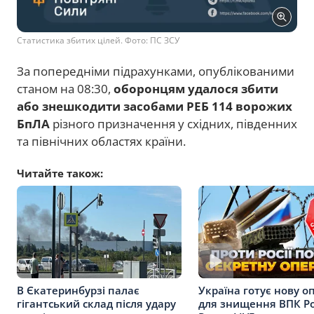
Статистика збитих цілей. Фото: ПС ЗСУ
За попередніми підрахунками, опублікованими
станом на 08:30,
оборонцям удалося збити
або знешкодити засобами РЕБ 114 ворожих
БпЛА
різного призначення у східних, південних
та північних областях країни.
Читайте також:
В Єкатеринбурзі палає
Україна готує нову о
гігантський склад після удару
для знищення ВПК Рос