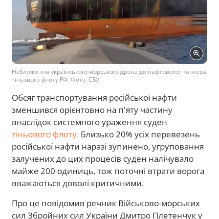
Наближення українського морського дрона до нафтовогот танкера
тіньового флоту РФ. Фото: СБУ
Обсяг транспортування російської нафти
зменшився орієнтовно на п'яту частину
внаслідок системного ураження суден
тіньового флоту.
Близько 20% усіх перевезень
російської нафти наразі зупинено, угруповання
залучених до цих процесів суден налічувало
майже 200 одиниць, тож поточні втрати ворога
вважаються доволі критичними.
Про це повідомив речник Військово-морських
сил Збройних сил України Дмитро Плетенчук у