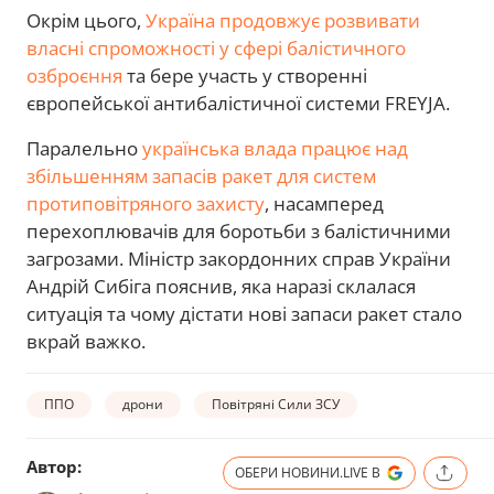
Окрім цього,
Україна продовжує розвивати
власні спроможності у сфері балістичного
озброєння
та бере участь у створенні
європейської антибалістичної системи FREYJA.
Паралельно
українська влада працює над
збільшенням запасів ракет для систем
протиповітряного захисту
, насамперед
перехоплювачів для боротьби з балістичними
загрозами. Міністр закордонних справ України
Андрій Сибіга пояснив, яка наразі склалася
ситуація та чому дістати нові запаси ракет стало
вкрай важко.
ППО
дрони
Повітряні Сили ЗСУ
Автор:
ОБЕРИ НОВИНИ.LIVE В