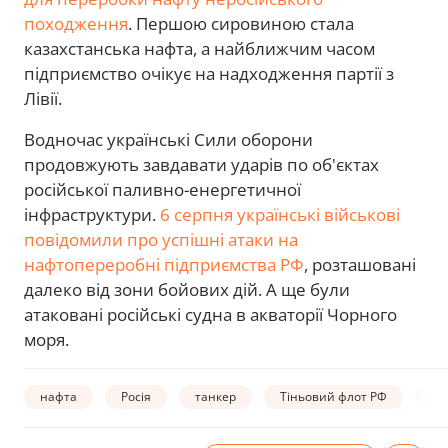
походження
. Першою сировиною стала
казахстанська нафта, а найближчим часом
підприємство очікує на надходження партії з
Лівії.
Водночас українські Сили оборони
продовжують завдавати ударів по об'єктах
російської паливно-енергетичної
інфраструктури.
6 серпня українські військові
повідомили про успішні атаки на
нафтопереробні підприємства РФ
, розташовані
далеко від зони бойових дій. А ще були
атаковані російські судна в акваторії Чорного
моря.
нафта
Росія
танкер
Тіньовий флот РФ
еф