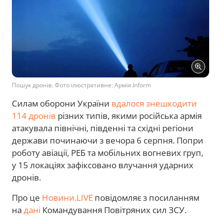
Пошук дронів. Фото ілюстративне: Армія.Inform
Силам оборони України
вдалося знешкодити
114 дронів
різних типів, якими російська армія
атакувала північні, південні та східні регіони
держави починаючи з вечора 6 серпня. Попри
роботу авіації, РЕБ та мобільних вогневих груп,
у 15 локаціях зафіксовано влучання ударних
дронів.
Про це
Новини.LIVE
повідомляє з посиланням
на
дані
Командування Повітряних сил ЗСУ.