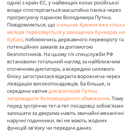
однієї з країн ЄС, у найвищих колах російської
влади спостерігається масштабна паніка через
прогресуючу параною Володимира Путіна.
Повідомляється, що
очільник Кремля вже кілька
місяців переховується у захищених бункерах на
Кубані
, побоюючись державного перевороту та
потенційних замахів за допомогою
безпілотників. На цьому тлі спецслужби РФ
встановили тотальний нагляд за найближчим
оточенням диктатора, а всередині силового
блоку загострилася відкрита ворожнеча через
ліквідацію високопосадовців. Ба більше, із
середини квітня
для візитерів Путіна
запровадили безпрецедентні обмеження
. Тому
перед зустріччю тет-а-тет посадовці зобов'язані
залишати за дверима навіть звичайні механічні
наручні годинники, які не мають жодних
функцій зв'язку чи передачі даних.