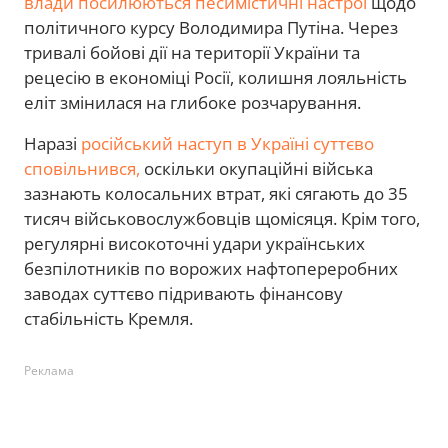
влади посилюються песимістичні настрої
щодо
політичного курсу Володимира Путіна. Через
тривалі бойові дії на території України та
рецесію в економіці Росії, колишня лояльність
еліт змінилася на глибоке розчарування.
Наразі
російський наступ в Україні суттєво
сповільнився,
оскільки окупаційні війська
зазнають колосальних втрат, які сягають до 35
тисяч військовослужбовців щомісяця. Крім того,
регулярні високоточні удари українських
безпілотників по ворожих нафтопереробних
заводах суттєво підривають фінансову
стабільність Кремля.
Реклама