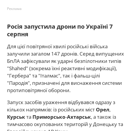
Реклама
Росія запустила дрони по Україні 7
серпня
Для цієї повітряної хвилі російські війська
залучили загалом 147 дронів. Серед випущених
БпЛА зафіксували як ударні безпілотники типів
"Shahed" (зокрема їхні реактивні модифікації),
"Гербера" та "Італмас", так і фальш-цілі
"Пародія", призначені для виснаження системи
протиповітряної оборони.
Запуск засобів ураження відбувався одразу з
кількох напрямків: із російських міст
Орел
,
Курськ
та
Приморсько
-
Ахтарськ
, а також із
тимчасово окупованих територій у Донецьку та