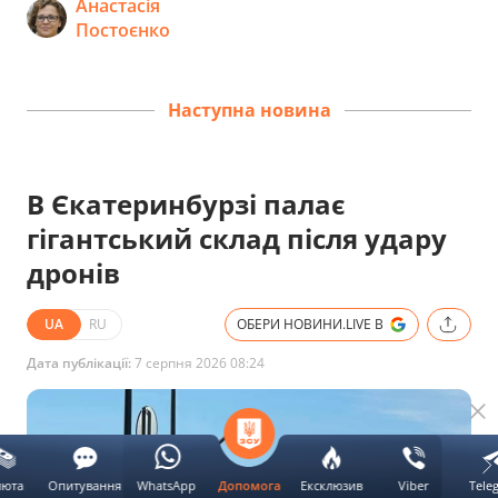
Анастасія
Постоєнко
Наступна новина
В Єкатеринбурзі палає
гігантський склад після удару
дронів
UA
RU
ОБЕРИ НОВИНИ.LIVE В
Дата публікації:
7 серпня 2026 08:24
люта
Опитування
WhatsApp
Ексклюзив
Viber
Tele
Допомога