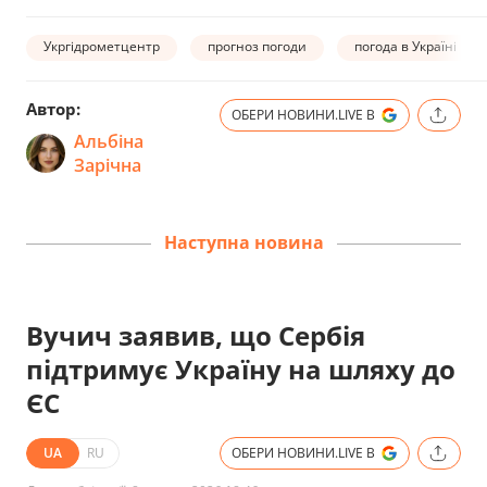
Укргідрометцентр
прогноз погоди
погода в Україні
Автор:
ОБЕРИ НОВИНИ.LIVE В
Альбіна
Зарічна
Наступна новина
Вучич заявив, що Сербія
підтримує Україну на шляху до
ЄС
UA
RU
ОБЕРИ НОВИНИ.LIVE В