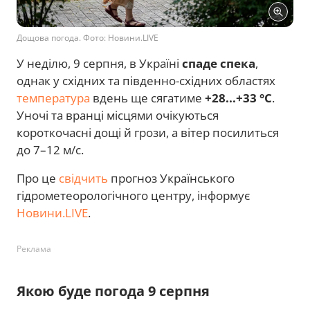
Дощова погода. Фото: Новини.LIVE
У неділю, 9 серпня, в Україні
спаде спека
,
однак у східних та південно-східних областях
температура
вдень ще сягатиме
+28...+33 °C
.
Уночі та вранці місцями очікуються
короткочасні дощі й грози, а вітер посилиться
до 7–12 м/с.
Про це
свідчить
прогноз Українського
гідрометеорологічного центру, інформує
Новини.LIVE
.
Реклама
Якою буде погода 9 серпня