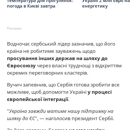
температура для прогулянок:
Україні 2 млн євро на
погода в Києві завтра
енергетику
Реклама
Водночас сербський лідер зазначив, що його
країна не робитиме зауважень щодо
просування інших держав на шляху до
Євросоюзу
через власні труднощі з відкриттям
окремих переговорних кластерів.
Вучич запевнив, що Сербія готова зробити все
можливе, щоб допомогти Україні
у процесі
європейської інтеграції
.
"
Україна завжди матиме нашу підтримку на
шляху до ЄС
", — наголосив президент Сербії.