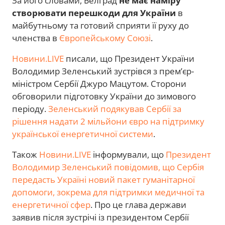
За його словами, Белград
не має наміру
створювати перешкоди для України
в
майбутньому та готовий сприяти її руху до
членства в
Європейському Союзі
.
Новини.LIVE
писали, що Президент України
Володимир Зеленський зустрівся з прем’єр-
міністром Сербії Джуро Мацутом. Сторони
обговорили підготовку України до зимового
періоду.
Зеленський подякував Сербії за
рішення надати 2 мільйони євро на підтримку
української енергетичної системи
.
Також
Новини.LIVE
інформували, що
Президент
Володимир Зеленський повідомив, що Сербія
передасть Україні новий пакет гуманітарної
допомоги, зокрема для підтримки медичної та
енергетичної сфер
. Про це глава держави
заявив після зустрічі із президентом Сербії