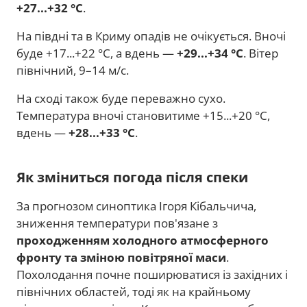
+27...+32 °C
.
На півдні та в Криму опадів не очікується. Вночі
буде +17...+22 °C, а вдень —
+29...+34 °C
. Вітер
північний, 9–14 м/с.
На сході також буде переважно сухо.
Температура вночі становитиме +15...+20 °C,
вдень —
+28...+33 °C
.
Як зміниться погода після спеки
За прогнозом синоптика Ігоря Кібальчича,
зниження температури пов'язане з
проходженням холодного атмосферного
фронту та зміною повітряної маси
.
Похолодання почне поширюватися із західних і
північних областей, тоді як на крайньому