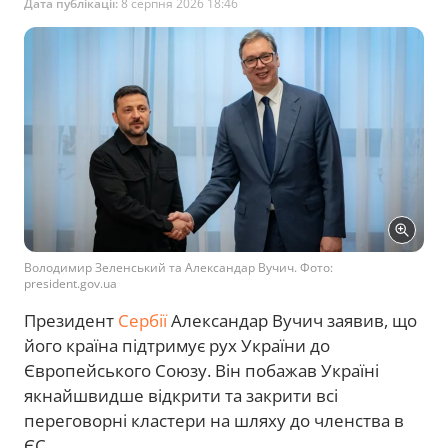
Дата публікації:
8 серпня 2026 18:46
Володимир Зеленський та Александар Вучич. Фото:
president.gov.ua
Президент
Сербії
Александар Вучич заявив, що
його країна підтримує рух України до
Європейського Союзу. Він побажав Україні
якнайшвидше відкрити та закрити всі
переговорні кластери на шляху до членства в
ЄС.