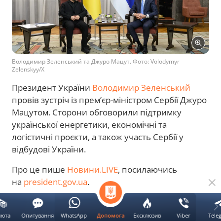
Володимир Зеленський та Джуро Мацут. Фото: Volodymyr
Zelenskyy/X
Президент України
Володимир Зеленський
провів зустріч із прем’єр-міністром Сербії Джуро
Мацутом. Сторони обговорили підтримку
української енергетики, економічні та
логістичні проєкти, а також участь Сербії у
відбудові України.
Про це пише
Новини.LIVE
, посилаючись
на
president.gov.ua
.
Реклама
люта
Опитування
WhatsApp
Ексклюзив
Viber
Tele
Допомога