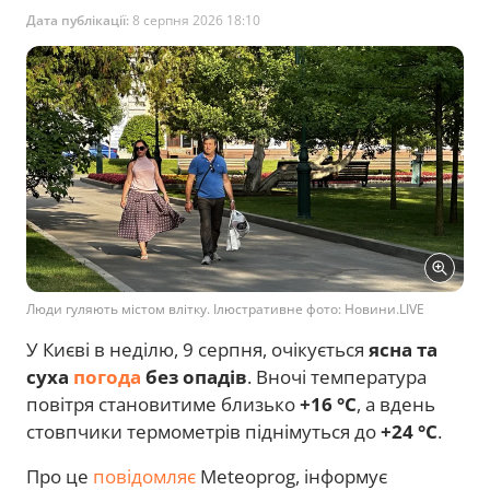
Дата публікації:
8 серпня 2026 18:10
Люди гуляють містом влітку. Ілюстративне фото: Новини.LIVE
У Києві в неділю, 9 серпня, очікується
ясна та
суха
погода
без опадів
. Вночі температура
повітря становитиме близько
+16 °C
, а вдень
стовпчики термометрів піднімуться до
+24 °C
.
Про це
повідомляє
Meteoprog, інформує