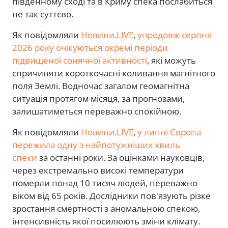
південному сході та в Криму спека послабиться
не так суттєво.
Як повідомляли
Новини.LIVE
,
упродовж серпня
2026 року очікуються окремі періоди
підвищеної сонячної активності
, які можуть
спричиняти короткочасні коливання магнітного
поля Землі. Водночас загалом геомагнітна
ситуація протягом місяця, за прогнозами,
залишатиметься переважно спокійною.
Як повідомляли
Новини.LIVE
,
у липні Європа
пережила одну з найпотужніших хвиль
спеки
за останні роки. За оцінками науковців,
через екстремально високі температури
померли понад 10 тисяч людей, переважно
віком від 65 років. Дослідники пов'язують різке
зростання смертності з аномальною спекою,
інтенсивність якої посилюють зміни клімату.