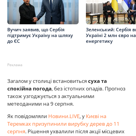
Вучич заявив, що Сербія
Зеленський: Сербія в
підтримує Україну на шляху
Україні 2 млн євро на
до ЄС
енергетику
Реклама
Загалом у столиці встановиться
суха та
спокійна погода
, без істотних опадів. Прогноз
також узгоджується з актуальними
метеоданими на 9 серпня.
Як повідомляли
Новини.LIVE
, у
Києві на
Теремках призупинили вирубку дерев до 11
серпня
. Рішення ухвалили після акції місцевих