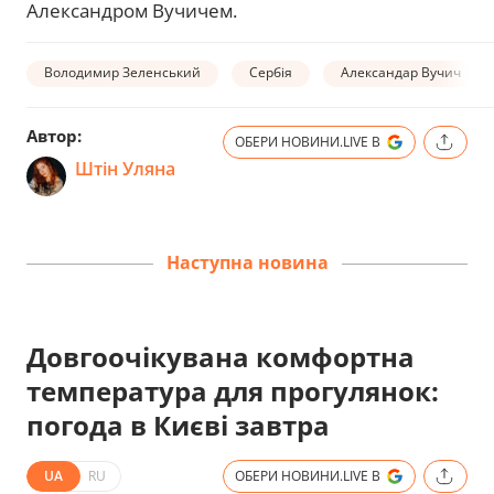
Александром Вучичем.
Володимир Зеленський
Сербія
Александар Вучич
Автор:
ОБЕРИ НОВИНИ.LIVE В
Штін Уляна
Наступна новина
Довгоочікувана комфортна
температура для прогулянок:
погода в Києві завтра
UA
RU
ОБЕРИ НОВИНИ.LIVE В