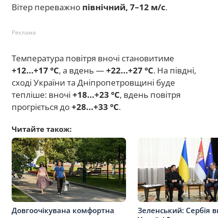
Вітер переважно
північний, 7–12 м/с
.
Реклама
Температура повітря вночі становитиме
+12...+17 °C
, а вдень —
+22...+27 °C
. На півдні,
сході України та Дніпропетровщині буде
тепліше: вночі
+18...+23 °C
, вдень повітря
прогріється до
+28...+33 °C
.
Читайте також:
Довгоочікувана комфортна
Зеленський: Сербія в