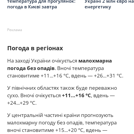
температура для прогулянок:
Україні 2 млн євро на
погода в Києві завтра
енергетику
Реклама
Погода в регіонах
На заході України очікується
малохмарна
погода без опадів
. Вночі температура
становитиме +11...+16 °C, вдень — +26...+31 °C.
У північних областях також буде переважно
сухо. Вночі очікується
+11...+16 °C
, вдень —
+24...+29 °C.
У центральній частині країни прогнозують
малохмарну погоду без опадів, температура
вночі становитиме +15...+20 °C, вдень —