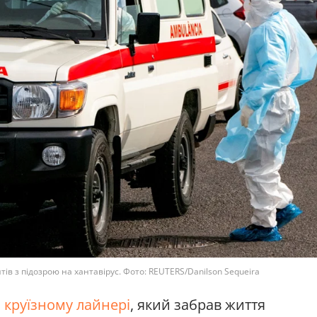
тів з підозрою на хантавірус. Фото: REUTERS/Danilson Sequeira
 круїзному лайнері
, який забрав життя