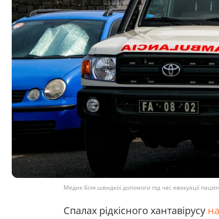
Медик біля швидкої допомоги під час евакуації пацієн
Спалах рідкісного хантавірусу
на