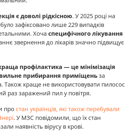
імальний.
екція є доволі рідкісною
. У 2025 році на
 було зафіксовано лише 229 випадків
летальними. Хоча
специфічного лікування
раннє звернення до лікарів значно підвищує
краща профілактика — це мінімізація
равильне прибирання приміщень
за
. Також краще не використовувати пилосос
ий раз заражений пил у повітря.
и про
стан українців, які також перебували
йнері
. У МЗС повідомили, що їх стан
али наявність вірусу в крові.