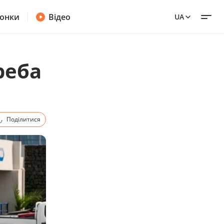
онки
Відео
UA
реба
Поділитися