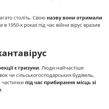
багато століть. Свою
назву вони отримали
ще в 1950-х роках під час війни вірус вразив
хантавірус
екції є гризуни
. Люди найчастіше
вок чи сільськогосподарських будівель,
і частинки
під час прибирання місць зі
у
.