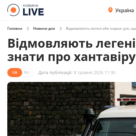
Україна
Головна
Новини дня
Відмовляють легені або нирки: усе, що
Відмовляють легені 
знати про хантавіру
Дата публікації:
8 травня 2026 11:30
UA
RU