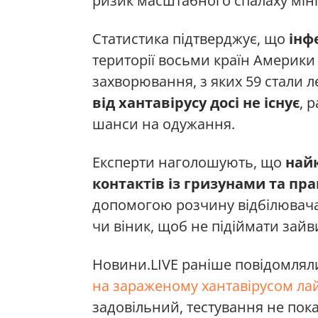
ризик масштабного спалаху мін
Статистика підтверджує, що
інф
території восьми країн Америки
захворювання, з яких 59 стали 
від хантавірусу досі не існує
, 
шанси на одужання.
Експерти наголошують, що
най
контактів із гризунами та п
допомогою розчину відбілювача
чи віник, щоб не підіймати зайв
Новини.LIVE раніше повідомлял
на зараженому хантавірусом ла
задовільний, тестування не показ