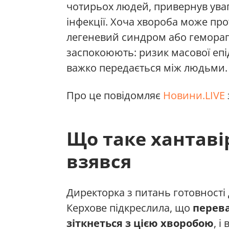
чотирьох людей, привернув увагу
інфекції. Хоча хвороба може пр
легеневий синдром або гемораг
заспокоюють: ризик масової епі
важко передається між людьми.
Про це повідомляє
Новини.LIVE
Що таке хантавір
взявся
Директорка з питань готовності
Керхове підкреслила, що
перева
зіткнеться з цією хворобою
, і