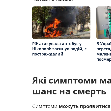
РФ атакувала автобус у
В Укра
Нікополі: загинув водій, є
переса
постраждалий
малень
посме
Які симптоми ма
шанс на смерть
Симптоми
можуть проявитися 