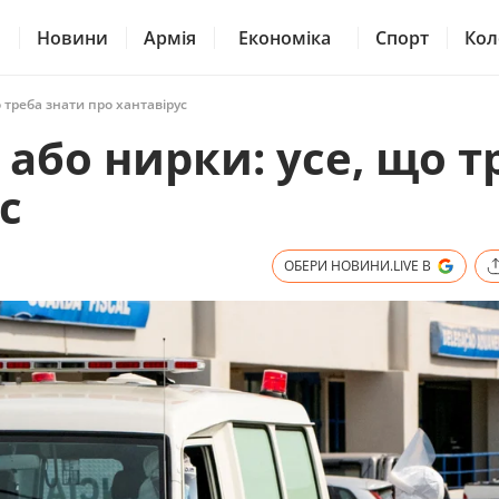
Новини
Армія
Економіка
Спорт
Кол
 треба знати про хантавірус
або нирки: усе, що т
с
ОБЕРИ НОВИНИ.LIVE В