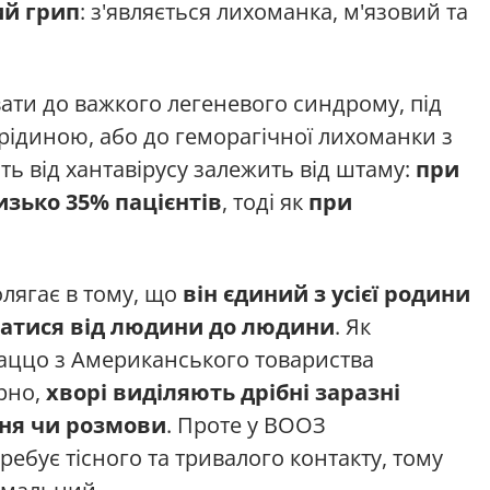
ий грип
: з'являється лихоманка, м'язовий та
ати до важкого легеневого синдрому, під
рідиною, або до геморагічної лихоманки з
ть від хантавірусу залежить від штаму:
при
зько 35% пацієнтів
, тоді як
при
олягає в тому, що
він єдиний з усієї родини
ватися від людини до людини
. Як
аццо з Американського товариства
рно,
хворі виділяють дрібні заразні
ння чи розмови
. Проте у ВООЗ
ебує тісного та тривалого контакту, тому