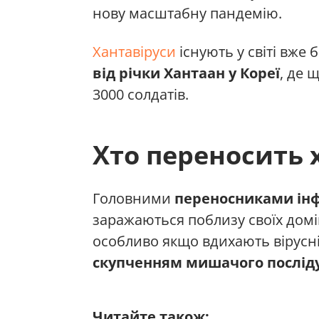
нову масштабну пандемію.
Хантавіруси
існують у світі вже 
від річки Хантаан у Кореї
, де 
3000 солдатів.
Хто переносить 
Головними
переносниками інф
заражаються поблизу своїх домі
особливо якщо вдихають вірусн
скупченням мишачого послід
Читайте також: