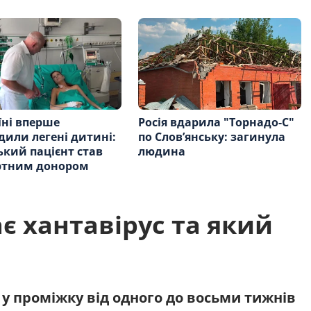
їні вперше
Росія вдарила "Торнадо-С"
дили легені дитині:
по Слов’янську: загинула
кий пацієнт став
людина
ртним донором
є хантавірус та який
у проміжку від одного до восьми тижнів