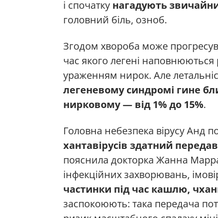
і спочатку
нагадують звичайн
головний біль, озноб.
Згодом хвороба може прогресув
час якого легені наповнюються 
ураженням нирок. Але летальніс
легеневому синдромі гине бли
нирковому — від 1% до 15%
.
Головна небезпека вірусу Анд п
хантавірусів здатний переда
пояснила докторка Жанна Марр
інфекційних захворювань, імові
частинки під час кашлю, чха
заспокоюють: така передача потр