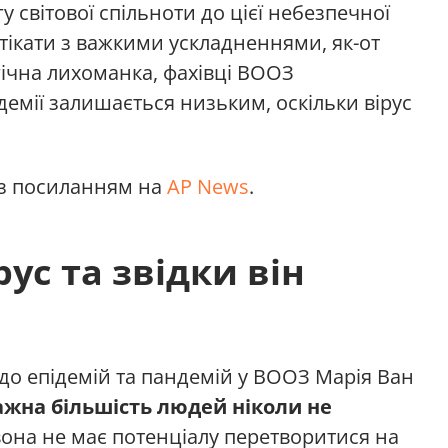
 світової спільноти до цієї небезпечної
отікати з важкими ускладненнями, як-от
ічна лихоманка, фахівці ВООЗ
демії залишається низьким, оскільки вірус
з посиланням на
AP News
.
ус та звідки він
 до епідемій та пандемій у ВООЗ Марія Ван
жна більшість людей ніколи не
 вона не має потенціалу перетворитися на