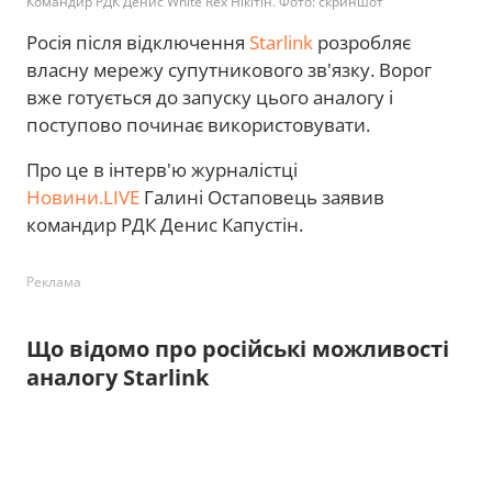
Командир РДК Денис White Rex Нікітін. Фото: скриншот
Росія після відключення
Starlink
розробляє
власну мережу супутникового зв'язку. Ворог
вже готується до запуску цього аналогу і
поступово починає використовувати.
Про це в інтерв'ю журналістці
Новини.LIVE
Галині Остаповець заявив
командир РДК Денис Капустін.
Реклама
Що відомо про російські можливості
аналогу Starlink