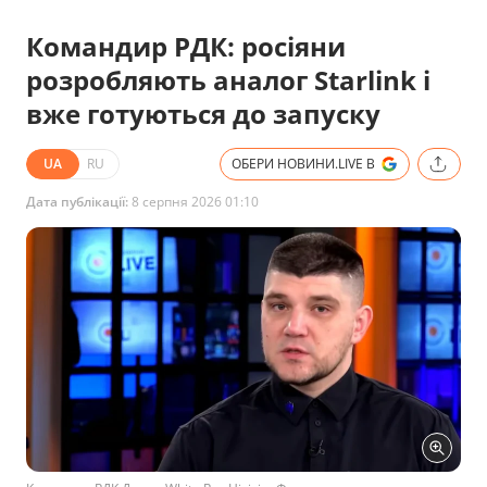
Командир РДК: росіяни
розробляють аналог Starlink і
вже готуються до запуску
UA
RU
ОБЕРИ НОВИНИ.LIVE В
Дата публікації:
8 серпня 2026 01:10