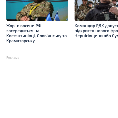
Жорін: восени РФ
Командир РДК допус
зосередиться на
відкриття нового фро
Костянтинівці, Слов'янську та
Чернігівщини або С
Краматорську
Реклама