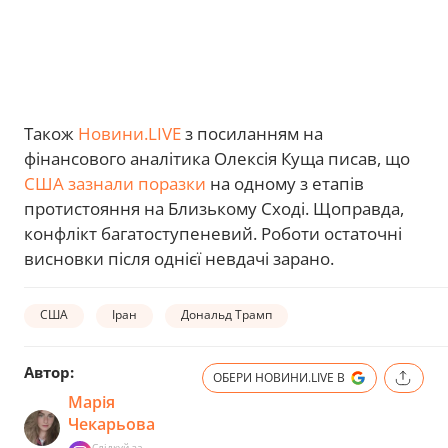
Також
Новини.LIVE
з посиланням на
фінансового аналітика Олексія Куща писав, що
США зазнали поразки
на одному з етапів
протистояння на Близькому Сході. Щоправда,
конфлікт багатоступеневий. Роботи остаточні
висновки після однієї невдачі зарано.
США
Іран
Дональд Трамп
Автор:
ОБЕРИ НОВИНИ.LIVE В
Марія
Чекарьова
Слідкуй за