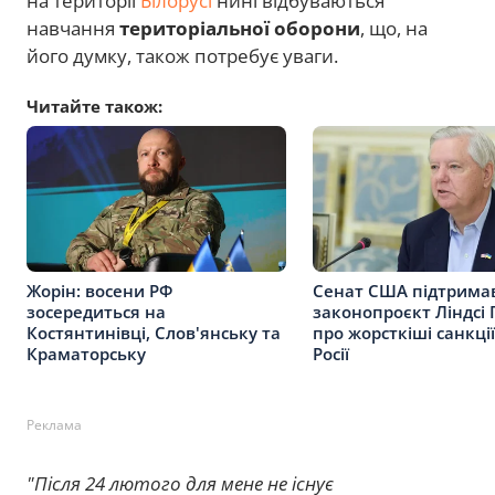
на території
Білорусі
нині відбуваються
навчання
територіальної оборони
, що, на
його думку, також потребує уваги.
Читайте також:
Жорін: восени РФ
Сенат США підтрима
зосередиться на
законопроєкт Ліндсі
Костянтинівці, Слов'янську та
про жорсткіші санкці
Краматорську
Росії
Реклама
"Після 24 лютого для мене не існує