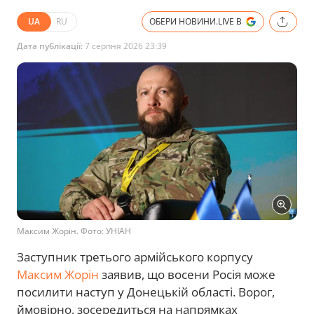
UA
RU
ОБЕРИ НОВИНИ.LIVE В
Дата публікації:
7 серпня 2026 23:39
Максим Жорін. Фото: УНІАН
Заступник третього армійського корпусу
Максим Жорін
заявив, що восени Росія може
посилити наступ у Донецькій області. Ворог,
ймовірно, зосередиться на напрямках