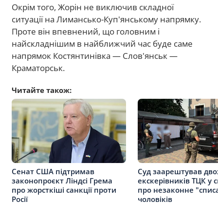
Окрім того, Жорін не виключив складної
ситуації на Лимансько-Куп'янському напрямку.
Проте він впевнений, що головним і
найскладнішим в найближчий час буде саме
напрямок Костянтинівка — Слов'янськ —
Краматорськ.
Читайте також:
Сенат США підтримав
Суд заарештував дво
законопроєкт Ліндсі Грема
екскерівників ТЦК у с
про жорсткіші санкції проти
про незаконне "спис
Росії
чоловіків