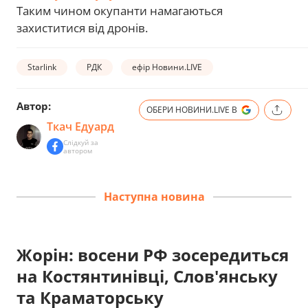
Таким чином окупанти намагаються
захиститися від дронів.
Starlink
РДК
ефір Новини.LIVE
Автор:
ОБЕРИ НОВИНИ.LIVE В
Ткач Едуард
Слідкуй за
автором
Наступна новина
Жорін: восени РФ зосередиться
на Костянтинівці, Слов'янську
та Краматорську