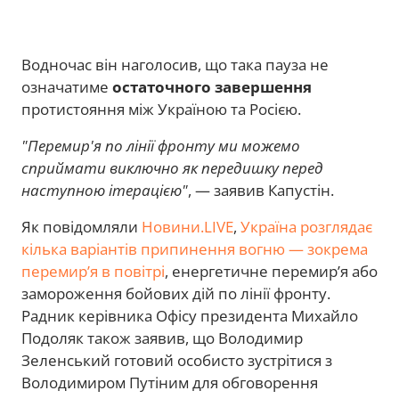
Водночас він наголосив, що така пауза не
означатиме
остаточного завершення
протистояння між Україною та Росією.
"Перемир'я по лінії фронту ми можемо
сприймати виключно як передишку перед
наступною ітерацією"
, — заявив Капустін.
Як повідомляли
Новини.LIVE
,
Україна розглядає
кілька варіантів припинення вогню — зокрема
перемир’я в повітрі
, енергетичне перемир’я або
замороження бойових дій по лінії фронту.
Радник керівника Офісу президента Михайло
Подоляк також заявив, що Володимир
Зеленський готовий особисто зустрітися з
Володимиром Путіним для обговорення