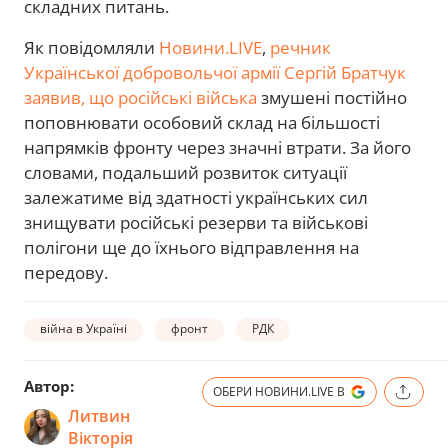
складних питань.
Як повідомляли
Новини.LIVE
,
речник
Української добровольчої армії Сергій Братчук
заявив, що російські війська
змушені постійно
поповнювати особовий склад на більшості
напрямків фронту через значні втрати. За його
словами, подальший розвиток ситуації
залежатиме від здатності українських сил
знищувати російські резерви та військові
полігони ще до їхнього відправлення на
передову.
війна в Україні
фронт
РДК
Автор:
ОБЕРИ НОВИНИ.LIVE В
Литвин
Вікторія