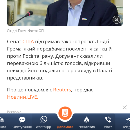
Ліндсі Грем. Фото: ОП
Сенат
США
підтримав законопроєкт Ліндсі
Грема, який передбачає посилення санкцій
проти Росії та Ірану. Документ схвалили
переважною більшістю голосів, відкривши
шлях до його подальшого розгляду в Палаті
представників.
Про це повідомляє
Reuters
, передає
Новини.LIVE.
Реклама
Оновлено 22:35.
Президент України
люта
Опитування
WhatsApp
Ексклюзив
Viber
Tele
Допомога