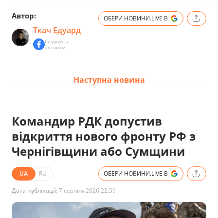
Автор:
ОБЕРИ НОВИНИ.LIVE В
Ткач Едуард
Слідкуй за
автором
Наступна новина
Командир РДК допустив
відкриття нового фронту РФ з
Чернігівщини або Сумщини
UA
RU
ОБЕРИ НОВИНИ.LIVE В
Дата публікації:
7 серпня 2026 22:59