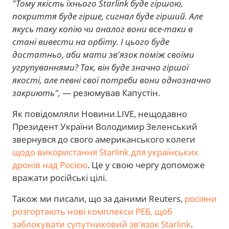
"Тому якість їхнього Starlink буде гіршою,
покриття буде гірше, сигнал буде гірший. Але
якусь таку копію чи аналог вони все-таки в
стані вивести на орбіту. І цього буде
достатньо, аби мати зв'язок поміж своїми
угрупуваннями? Так, він буде значно гіршої
якості, але певні свої потреби вони однозначно
закриють",
— резюмував Капустін.
Як повідомляли Новини.LIVE, нещодавно
Президент України Володимир Зеленський
звернувся до свого американського колеги
щодо використання Starlink для українських
дронів над Росією
. Це у свою чергу допоможе
вражати російські цілі.
Також ми писали, що за даними Reuters,
росіяни
розгортають нові комплекси РЕБ, щоб
заблокувати супутниковий зв'язок Starlink
.