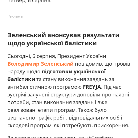
четвер, 6 серпня.
Реклама
Зеленський анонсував результати
щодо української балістики
Сьогодні, 6 серпня, Президент України
Володимир Зеленський
повідомив, що провів
нараду щодо
підготовки української
балістики
та стану виконання завдань за
антибалістичною програмою
FREYJA
. Під час
зустрічі залучені структури доповіли про наявні
потреби, стан виконання завдань і вже
реалізовані етапи програм. Також було
визначено графік робіт, відповідальних осіб і
складові програм, які потребують прискорення.
За словами глави держави, до цієї роботи