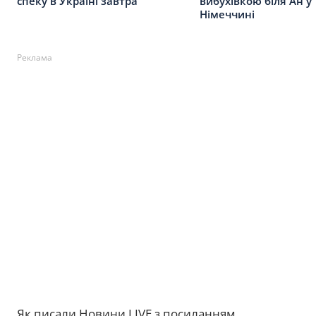
спеку в Україні завтра
вибухівкою біля Ан у
Німеччині
Реклама
Як писали Новини.LIVE з посиланням