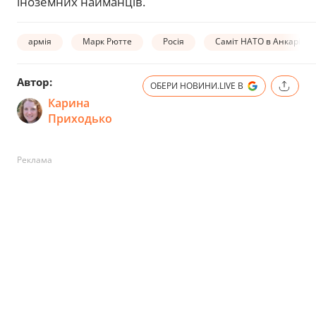
іноземних найманців.
армія
Марк Рютте
Росія
Саміт НАТО в Анкарі
Автор:
ОБЕРИ НОВИНИ.LIVE В
Карина
Приходько
Реклама