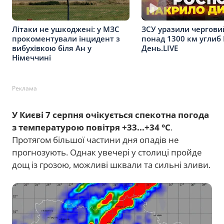
Літаки не ушкоджені: у МЗС
ЗСУ уразили чергови
прокоментували інцидент з
понад 1300 км углиб 
вибухівкою біля Ан у
День.LIVE
Німеччині
Реклама
У Києві 7 серпня очікується спекотна погода
з температурою повітря +33...+34 °C
.
Протягом більшої частини дня опадів не
прогнозують. Однак увечері у столиці пройде
дощ із грозою, можливі шквали та сильні зливи.