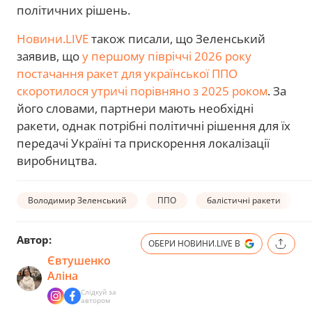
політичних рішень.
Новини.LIVE
також писали, що Зеленський
заявив, що
у першому півріччі 2026 року
постачання ракет для української ППО
скоротилося утричі порівняно з 2025 роком
. За
його словами, партнери мають необхідні
ракети, однак потрібні політичні рішення для їх
передачі Україні та прискорення локалізації
виробництва.
Володимир Зеленський
ППО
балістичні ракети
Автор:
ОБЕРИ НОВИНИ.LIVE В
Євтушенко
Аліна
Слідкуй за
автором