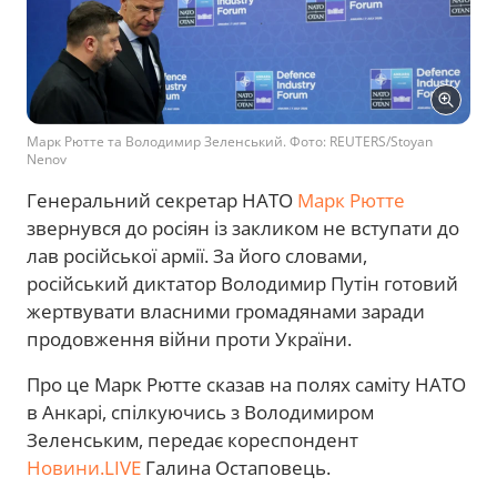
Марк Рютте та Володимир Зеленський. Фото: REUTERS/Stoyan
Nenov
Генеральний секретар НАТО
Марк Рютте
звернувся до росіян із закликом не вступати до
лав російської армії. За його словами,
російський диктатор Володимир Путін готовий
жертвувати власними громадянами заради
продовження війни проти України.
Про це Марк Рютте сказав на полях саміту НАТО
в Анкарі, спілкуючись з Володимиром
Зеленським, передає кореспондент
Новини.LIVE
Галина Остаповець.