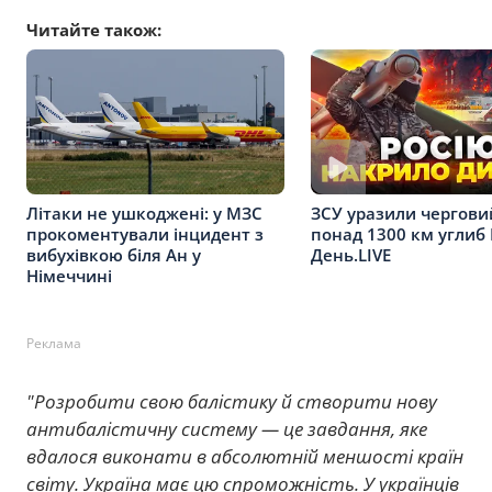
Читайте також:
Літаки не ушкоджені: у МЗС
ЗСУ уразили чергови
прокоментували інцидент з
понад 1300 км углиб 
вибухівкою біля Ан у
День.LIVE
Німеччині
Реклама
"Розробити свою балістику й створити нову
антибалістичну систему — це завдання, яке
вдалося виконати в абсолютній меншості країн
світу. Україна має цю спроможність. У українців