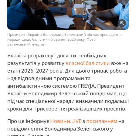
Президент України Володимир Зеленський під час проведення
наради щодо балістики 6 серпня 2026 року. Фото:
Зеленський/Telegram
Україна розраховує досягти необхідних
результатів у розвитку
власної балістики
вже на
етапі 2026–2027 років. Для цього триває робота
над відповідними програмами та
антибалістичною системою FREYJA. Президент
України Володимир Зеленський повідомив, що
під час спеціальної наради визначили подальші
кроки для прискорення реалізації цих проєктів.
Про це інформує
Новини.LIVE
з
посиланням
на
повідомлення Володимира Зеленського у