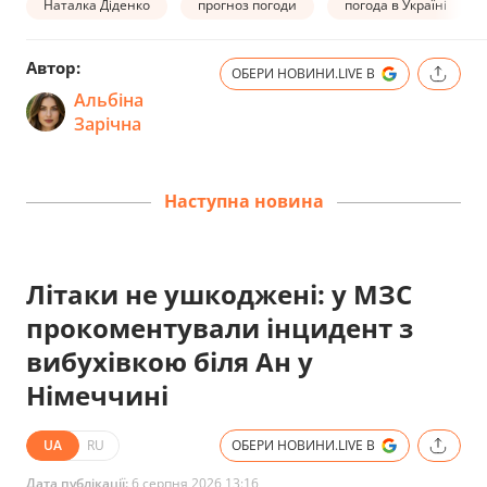
Наталка Діденко
прогноз погоди
погода в Україні
Автор:
ОБЕРИ НОВИНИ.LIVE В
Альбіна
Зарічна
Наступна новина
Літаки не ушкоджені: у МЗС
прокоментували інцидент з
вибухівкою біля Ан у
Німеччині
UA
RU
ОБЕРИ НОВИНИ.LIVE В
Дата публікації:
6 серпня 2026 13:16