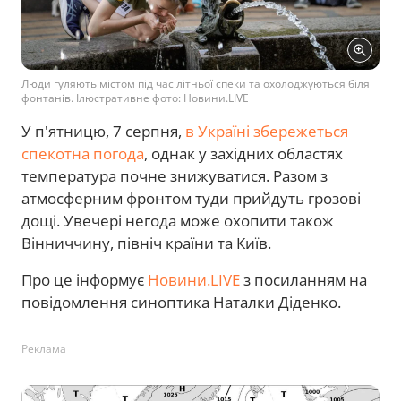
Люди гуляють містом під час літньої спеки та охолоджуються біля
фонтанів. Ілюстративне фото: Новини.LIVE
У п'ятницю, 7 серпня,
в Україні збережеться
спекотна погода
, однак у західних областях
температура почне знижуватися. Разом з
атмосферним фронтом туди прийдуть грозові
дощі. Увечері негода може охопити також
Вінниччину, північ країни та Київ.
Про це інформує
Новини.LIVE
з посиланням на
повідомлення синоптика Наталки Діденко.
Реклама