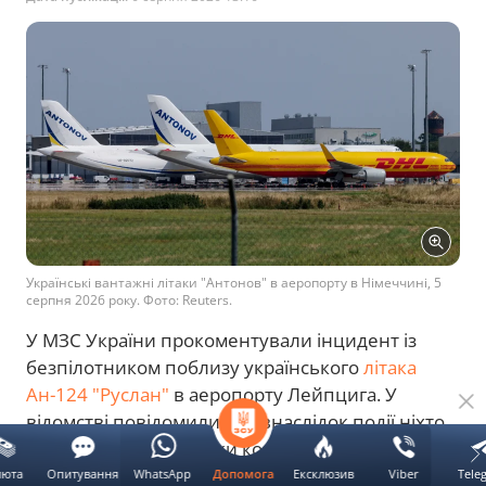
Українські вантажні літаки "Антонов" в аеропорту в Німеччині, 5
серпня 2026 року. Фото: Reuters.
У МЗС України прокоментували інцидент із
безпілотником поблизу українського
літака
Ан-124 "Руслан"
в аеропорту Лейпцига. У
відомстві повідомили, що внаслідок події ніхто
не постраждав, а літаки компанії "Антонов" не
зазнали пошкоджень. Розслідування проводять
люта
Опитування
WhatsApp
Ексклюзив
Viber
Tele
Допомога