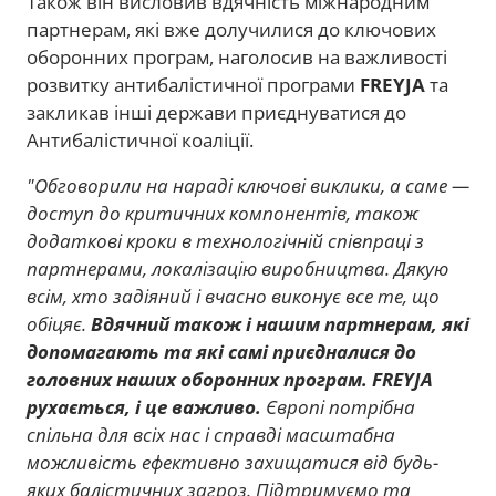
Також він висловив вдячність міжнародним
партнерам, які вже долучилися до ключових
оборонних програм, наголосив на важливості
розвитку антибалістичної програми
FREYJA
та
закликав інші держави приєднуватися до
Антибалістичної коаліції.
"Обговорили на нараді ключові виклики, а саме —
доступ до критичних компонентів, також
додаткові кроки в технологічній співпраці з
партнерами, локалізацію виробництва. Дякую
всім, хто задіяний і вчасно виконує все те, що
обіцяє.
Вдячний також і нашим партнерам, які
допомагають та які самі приєдналися до
головних наших оборонних програм. FREYJA
рухається, і це важливо.
Європі потрібна
спільна для всіх нас і справді масштабна
можливість ефективно захищатися від будь-
яких балістичних загроз. Підтримуємо та