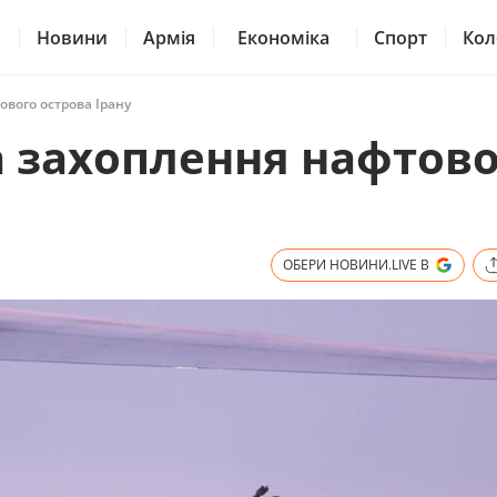
Новини
Армія
Економіка
Спорт
Кол
вого острова Ірану
а захоплення нафтово
ОБЕРИ НОВИНИ.LIVE В