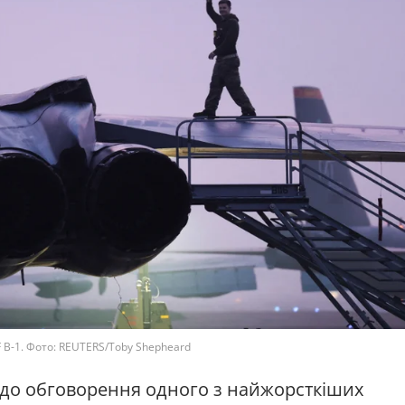
B-1. Фото: REUTERS/Toby Shepheard
 до обговорення одного з найжорсткіших