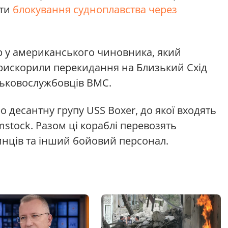
ити
блокування судноплавства через
ар у американського чиновника, який
рискорили перекидання на Близький Схід
йськовослужбовців ВМС.
ро десантну групу USS Boxer, до якої входять
mstock. Разом ці кораблі перевозять
инців та інший бойовий персонал.