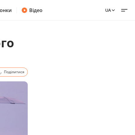
онки
Відео
UA
го
Поділитися