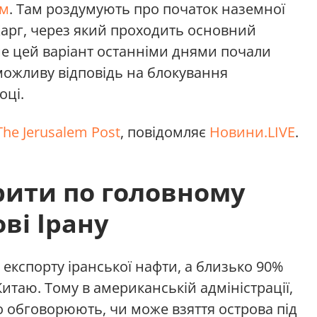
ом
. Там роздумують про початок наземної
 Харг, через який проходить основний
ме цей варіант останніми днями почали
ожливу відповідь на блокування
оці.
The Jerusalem Post
, повідомляє
Новини.LIVE
.
рити по головному
ві Ірану
 експорту іранської нафти, а близько 90%
Китаю. Тому в американській адміністрації,
 обговорюють, чи може взяття острова під