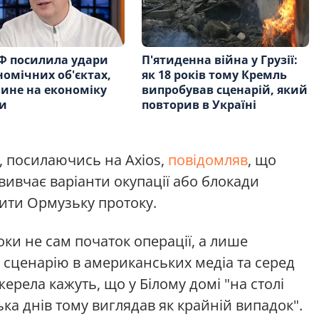
Ф посилила удари
П'ятиденна війна у Грузії:
номічних об'єктах,
як 18 років тому Кремль
ине на економіку
випробував сценарій, який
и
повторив в Україні
, посилаючись на Axios,
повідомляв
, що
вивчає варіанти окупації або блокади
рити Ормузьку протоку.
ки не сам початок операції, а лише
ня сценарію в американських медіа та серед
ерела кажуть, що у Білому домі "на столі
ька днів тому виглядав як крайній випадок".