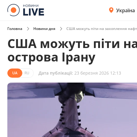
Україна
Головна
Новини дня
США можуть піти на захоплення нафто
США можуть піти н
острова Ірану
Дата публікації:
23 березня 2026 12:13
UA
RU