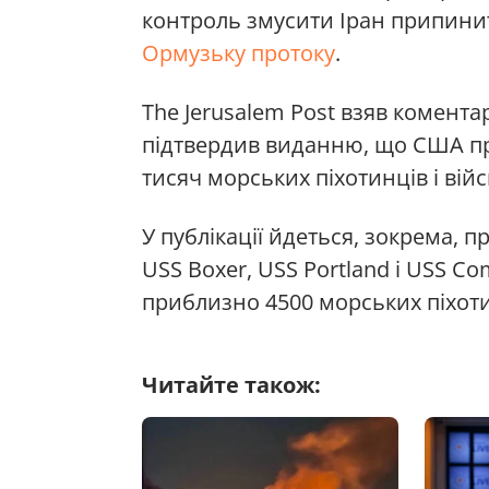
контроль змусити Іран припин
Ормузьку протоку
.
The Jerusalem Post взяв комент
підтвердив виданню, що США п
тисяч морських піхотинців і ві
У публікації йдеться, зокрема, п
USS Boxer, USS Portland і USS Co
приблизно 4500 морських піхот
Читайте також: