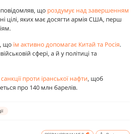
 повідомляв, що
роздумує над завершенням
тні цілі, яких має досягти армія США, перш
іям.
и, що
їм активно допомагає Китай та Росія
.
йськовій сфері, а й у політиці та
санкції проти іранської нафти
, щоб
деться про 140 млн барелів.
ії