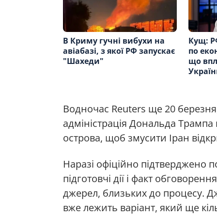
В Криму гучні вибухи на
Кущ: Р
авіабазі, з якої РФ запускає
по еко
"Шахеди"
що впл
Україн
Водночас Reuters ще 20 березня
адміністрація Дональда Трампа 
острова, щоб змусити Іран відк
Наразі офіційно підтверджено по
підготовчі дії і факт обговорен
джерел, близьких до процесу. Дж
вже лежить варіант, який ще кіл