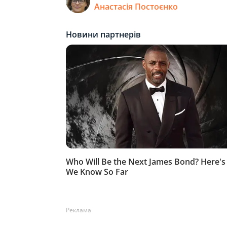
Анастасія Постоєнко
Реклама