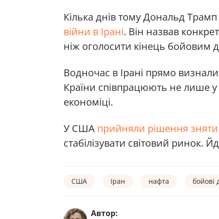
Кілька днів тому Дональд Трамп
війни в Ірані
. Він назвав конкре
ніж оголосити кінець бойовим д
Водночас в Ірані прямо визнал
Країни співпрацюють не лише у ві
економіці.
У США
прийняли рішення зняти 
стабілізувати світовий ринок. Й
США
Іран
нафта
бойові д
Автор: