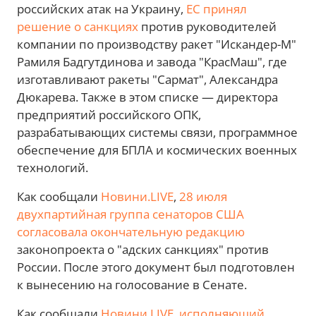
российских атак на Украину,
ЕС принял
решение о санкциях
против руководителей
компании по производству ракет "Искандер-М"
Рамиля Бадгутдинова и завода "КрасМаш", где
изготавливают ракеты "Сармат", Александра
Дюкарева. Также в этом списке — директора
предприятий российского ОПК,
разрабатывающих системы связи, программное
обеспечение для БПЛА и космических военных
технологий.
Как сообщали
Новини.LIVE
,
28 июля
двухпартийная группа сенаторов США
согласовала окончательную редакцию
законопроекта о "адских санкциях" против
России. После этого документ был подготовлен
к вынесению на голосование в Сенате.
Как сообщали
Новини.LIVE
,
исполняющий