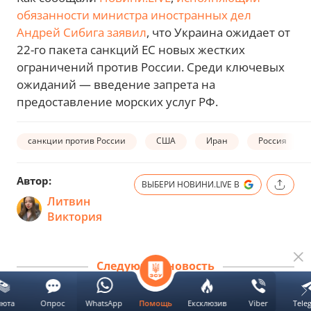
обязанности министра иностранных дел
Андрей Сибига заявил
, что Украина ожидает от
22-го пакета санкций ЕС новых жестких
ограничений против России. Среди ключевых
ожиданий — введение запрета на
предоставление морских услуг РФ.
санкции против России
США
Иран
Россия
Автор:
ВЫБЕРИ НОВИНИ.LIVE В
Литвин
Виктория
Следующая новость
люта
Опрос
WhatsApp
Ексклюзив
Viber
Tele
Помощь