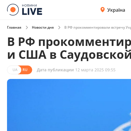
Україна
Главная
Новости дня
В РФ прокомментировали встречу Ук
В РФ прокомментир
и США в Саудовско
Дата публикации
12 марта 2025 09:55
UA
RU