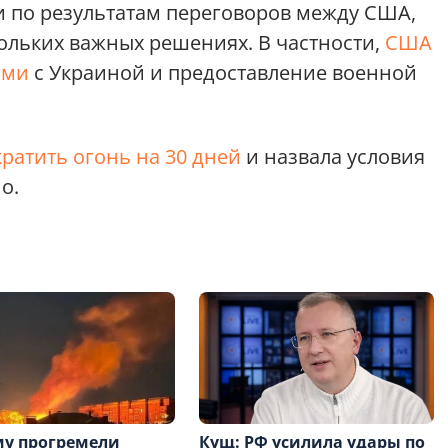
 по результатам переговоров между США,
кольких важных решениях. В частности,
США
ыми
с Украиной и предоставление военной
ратить огонь на 30 дней
и назвала условия
о.
му прогремели
Кущ: РФ усилила удары по