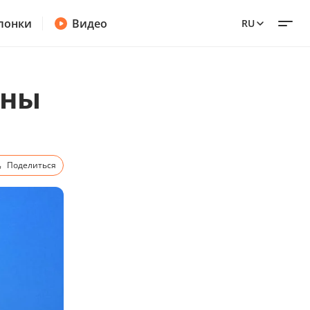
лонки
Видео
RU
ины
Поделиться