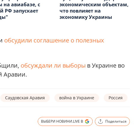
 на авиабазе, с
экономическим объектам,
й РФ запускает
что повлияет на
ды"
экономику Украины
ии
обсудили соглашение о полезных
бщили,
обсуждали ли выборы
в Украине во
й Аравии.
Саудовская Аравия
война в Украине
Россия
ВЫБЕРИ НОВИНИ.LIVE В
Поделиться