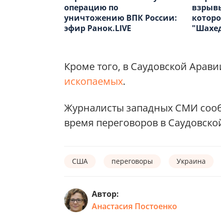
взрывы
операцию по
которо
уничтожению ВПК России:
"Шахе
эфир Ранок.LIVE
Кроме того, в Саудовской Арав
ископаемых
.
Журналисты западных СМИ соо
время переговоров в Саудовско
США
переговоры
Украина
Автор:
Анастасия Постоенко