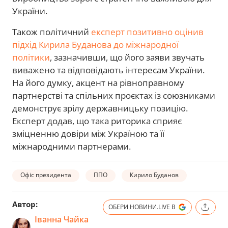
України.
Також політичний
експерт позитивно оцінив
підхід Кирила Буданова до міжнародної
політики
, зазначивши, що його заяви звучать
виважено та відповідають інтересам України.
На його думку, акцент на рівноправному
партнерстві та спільних проєктах із союзниками
демонструє зрілу державницьку позицію.
Експерт додав, що така риторика сприяє
зміцненню довіри між Україною та її
міжнародними партнерами.
Офіс президента
ППО
Кирило Буданов
Автор:
ОБЕРИ НОВИНИ.LIVE В
Іванна Чайка