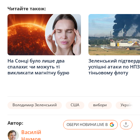
Читайте також:
На Сонці було лише два
Зеленський підтверд
спалахи: чи можуть ті
успішні атаки по НПЗ 
викликати магнітну бурю
тіньовому флоту
Володимир Зеленський
США
вибори
Україна
Автор:
ОБЕРИ НОВИНИ.LIVE В
Василій
Наумов