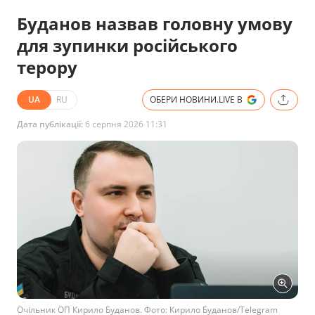
Буданов назвав головну умову
для зупинки російського
терору
UA
RU
ОБЕРИ НОВИНИ.LIVE В
Дата публікації:
6 серпня 2026 11:31
Очільник ОП Кирило Буданов. Фото: Кирило Буданов/Telegram