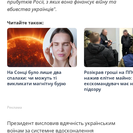
прибутків Росії, з яких вона фінансує війну та
вбивства українців".
Читайте також:
На Сонці було лише два
Розікрав гроші на ПП
спалахи: чи можуть ті
нажив елітне майно:
викликати магнітну бурю
екскомандувач має н
підозру
Реклама
Президент висловив вдячність українським
воїнам за системне вдосконалення