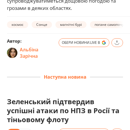
супроводжуватиметься дощовою погодою та
грозами в деяких областях.
космос
Сонце
магнітні бурі
погане самопочуття
Автор:
ОБЕРИ НОВИНИ.LIVE В
Альбіна
Зарічна
Наступна новина
Зеленський підтвердив
успішні атаки по НПЗ в Росії та
тіньовому флоту