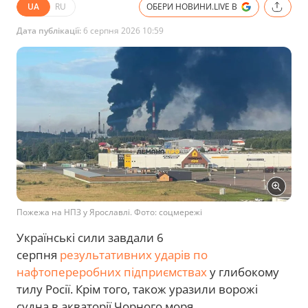
UA
RU
ОБЕРИ НОВИНИ.LIVE В
Дата публікації:
6 серпня 2026 10:59
Пожежа на НПЗ у Ярославлі. Фото: соцмережі
Українські сили завдали 6
серпня
результативних ударів по
нафтопереробних підприємствах
у глибокому
тилу Росії. Крім того, також уразили ворожі
судна в акваторії Чорного моря.