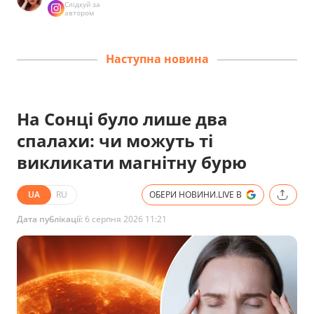
Слідкуй за
автором
Наступна новина
На Сонці було лише два
спалахи: чи можуть ті
викликати магнітну бурю
UA
RU
ОБЕРИ НОВИНИ.LIVE В
Дата публікації:
6 серпня 2026 11:21