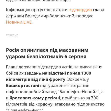
Інформацію про успішні атаки
підтвердив
глава
держави Володимир Зеленський, передає
Новини.LIVE
.
Реклама
Росія опинилася під масованим
ударом безпілотників 6 серпня
Глава держави підтвердив успішне виконання
бойових завдань
на відстані понад 1300
кілометрів від лінії фронту
. Зокрема, у
Башкортостані
під ураження потрапив
нафтопереробний завод "Башнефть-Новойл", а
в
Ярославському регіоні
, приблизно за 700
кілометрів від кордону, атаковано підприємство
"Славнефть-Янос".