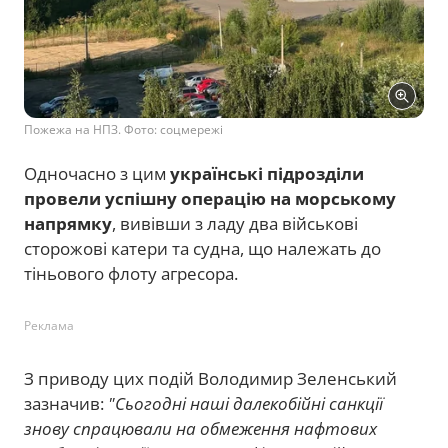
Пожежа на НПЗ. Фото: соцмережі
Одночасно з цим
українські підрозділи
провели успішну операцію на морському
напрямку
, вивівши з ладу два військові
сторожові катери та судна, що належать до
тіньового флоту агресора.
Реклама
З приводу цих подій Володимир Зеленський
зазначив:
"Сьогодні наші далекобійні санкції
знову спрацювали на обмеження нафтових