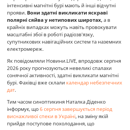
інтенсивні магнітні бурі мають й інші відчутні
прояви.
Вони здатні викликати яскраві
полярні сяйва у нетипових широтах,
а в
крайніх випадках можуть навіть провокувати
масштабні збої в роботі радіозв'язку,
супутникових навігаційних систем та наземних
електромереж.
Як повідомляли Новини.LIVE, впродовж серпня
2026 року прогнозуються невеликі спалахи
сонячної активності, здатні викликати магнітні
бурі. Фахівці вже склали
календар небезпечних
дат
.
Тим часом синоптикиня Наталка Діденко
інформує, що
6 серпня завершується період
виснажливої спеки в Україні
, на зміну якій
прийде поступове похолодання, що