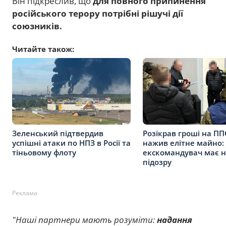
Він підкреслив, що
для повного припинення
російського терору потрібні рішучі дії
союзників.
Читайте також:
Зеленський підтвердив
Розікрав гроші на ПП
успішні атаки по НПЗ в Росії та
нажив елітне майно:
тіньовому флоту
екскомандувач має н
підозру
Реклама
"Наші партнери мають розуміти:
надання