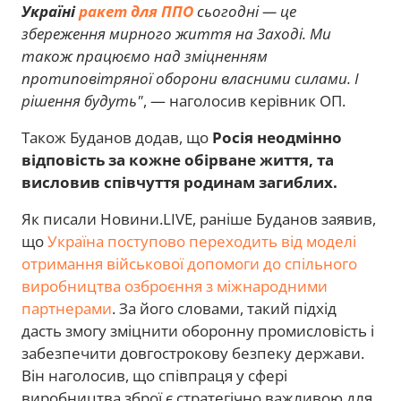
Україні
ракет для ППО
сьогодні — це
збереження мирного життя на Заході. Ми
також працюємо над зміцненням
протиповітряної оборони власними силами. І
рішення будуть"
, — наголосив керівник ОП.
Також Буданов додав, що
Росія неодмінно
відповість за кожне обірване життя, та
висловив співчуття родинам загиблих.
Як писали Новини.LIVE, раніше Буданов заявив,
що
Україна поступово переходить від моделі
отримання військової допомоги до спільного
виробництва озброєння з міжнародними
партнерами
. За його словами, такий підхід
дасть змогу зміцнити оборонну промисловість і
забезпечити довгострокову безпеку держави.
Він наголосив, що співпраця у сфері
виробництва зброї є стратегічно важливою для