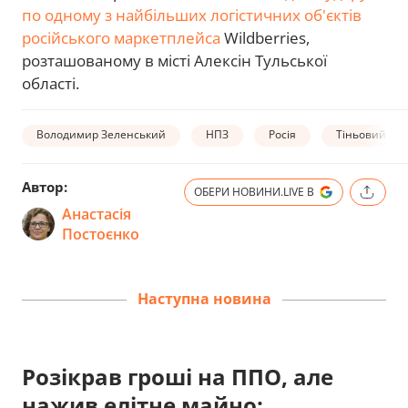
по одному з найбільших логістичних об'єктів
російського маркетплейса
Wildberries,
розташованому в місті Алексін Тульської
області.
Володимир Зеленський
НПЗ
Росія
Тіньовий фл
Автор:
ОБЕРИ НОВИНИ.LIVE В
Анастасія
Постоєнко
Наступна новина
Розікрав гроші на ППО, але
нажив елітне майно: