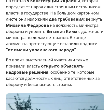
на статью
5 Конституции Украины
, которая
определяет народ единственным источником
власти в государстве. На большом картонном
листе они изложили
два требования
: вернуть
Михаила Федорова
на должность министра
обороны и уволить
Виталия Кима
с должности
министра по делам ветеранов. В конце
документа протестующие оставили подписи
"от имени украинского народа"
.
Во время выступлений участники также
призвали власть
открыто объяснять
кадровые решения
, особенно те, которые
касаются должностных лиц, ответственных за
оборону и безопасность страны.