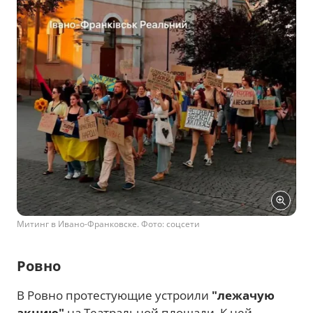
Митинг в Ивано-Франковске. Фото: соцсети
Ровно
В Ровно протестующие устроили
"лежачую
акцию"
на Театральной площади. К ней