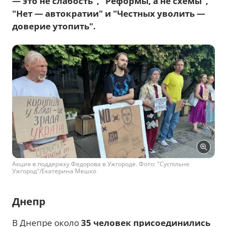
— это не слабость", "Реформы, а не схемы",
"Нет — автократии" и "Честных уволить —
доверие утопить".
Акция в поддержку Федорова в Ужгороде. Фото: "Суспільне
Ужгород"/Екатерина Мешко
Днепр
В Днепре около
35 человек присоединились