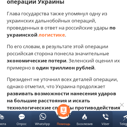
операции Украины
Глава государства также упомянул одну из
украинских дальнобойных операций,
проведенных в ответ на российские удары
по
украинской
логистике
.
По его словам, в результате этой операции
российская сторона понесла значительные
экономические потери
. Зеленский оценил их
примерно в
один триллион рублей
.
Президент не уточнил всех деталей операции,
однако отметил, что Украина продолжает
развивать возможности нанесения ударов
на большие расстояния и искать
технологические способы противодействия
российским системам ПВО
.
люта
Опрос
WhatsApp
Ексклюзив
Viber
Tele
Помощь
Новини.LIVE
писали, что в этом же интервью