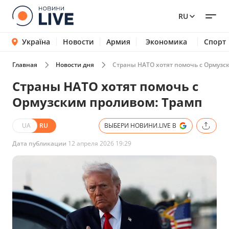
RU
Україна
Новости
Армия
Экономика
Спорт
Главная
Новости дня
Страны НАТО хотят помочь с Ормузс
Страны НАТО хотят помочь с
Ормузским проливом: Трамп
UA
RU
ВЫБЕРИ НОВИНИ.LIVE В
Дата публикации
12 апреля 2026 19:29