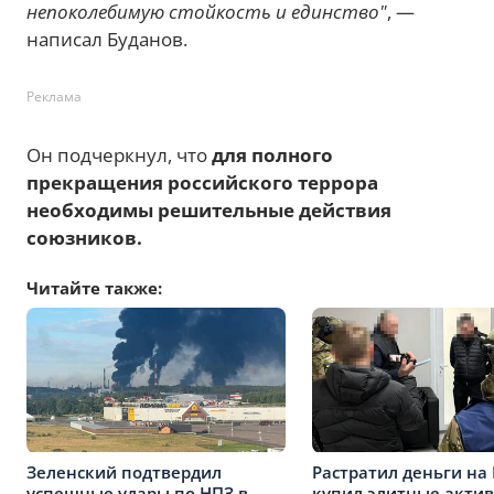
непоколебимую стойкость и единство"
, —
написал Буданов.
Реклама
Он подчеркнул, что
для полного
прекращения российского террора
необходимы решительные действия
союзников.
Читайте также:
Зеленский подтвердил
Растратил деньги на
успешные удары по НПЗ в
купил элитные активы