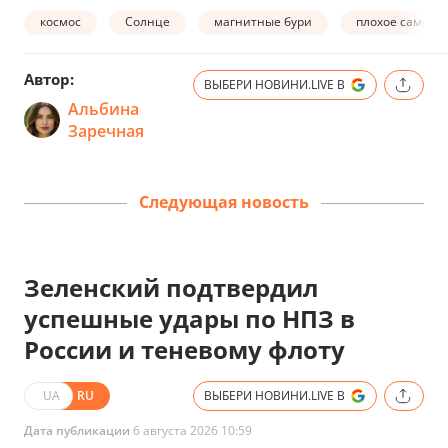
космос
Солнце
магнитные бури
плохое самочу
Автор:
ВЫБЕРИ НОВИНИ.LIVE В
Альбина
Заречная
Следующая новость
Зеленский подтвердил
успешные удары по НПЗ в
России и теневому флоту
UA
RU
ВЫБЕРИ НОВИНИ.LIVE В
Дата публикации
6 августа 2026 10:59