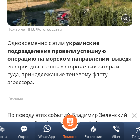
Пожар на НПЗ. Фото: соцсети
Одновременно с этим
украинские
подразделения провели успешную
операцию на морском направлении
, выведя
из строя два военных сторожевых катера и
суда, принадлежащие теневому флоту
агрессора.
Реклама
По поводу этих событий Владимир Зеленский
отметил: "
Сегодня наши дальнобойные санкции
вновь сработали, ограничив нефтяные доходы
люта
Опрос
WhatsApp
Ексклюзив
Viber
Tele
Помощь
России, за счет которых она финансирует