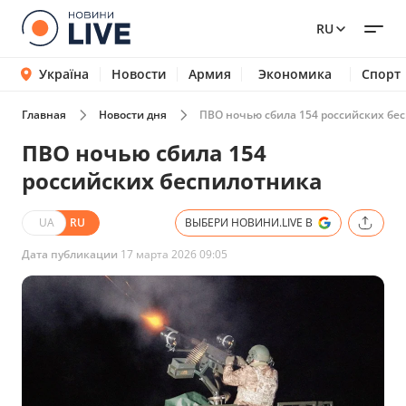
RU
Україна
Новости
Армия
Экономика
Спорт
Главная
Новости дня
ПВО ночью сбила 154 российских бе
ПВО ночью сбила 154
российских беспилотника
UA
RU
ВЫБЕРИ НОВИНИ.LIVE В
Дата публикации
17 марта 2026 09:05