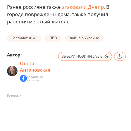
Ранее россияне также
атаковали Днепр.
В
городе повреждены дома, также получил
ранения местный житель.
беспилотники
ПВО
война в Украине
Автор:
ВЫБЕРИ НОВИНИ.LIVE В
Ольга
Антоновская
Следите за
автором
Реклама