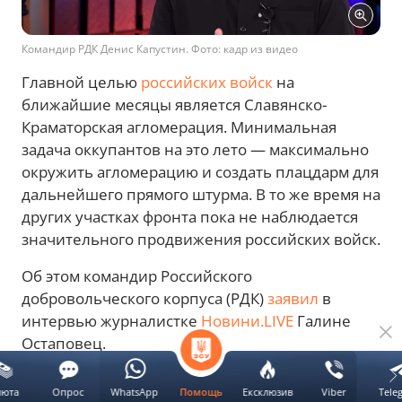
Командир РДК Денис Капустин. Фото: кадр из видео
Главной целью
российских войск
на
ближайшие месяцы является Славянско-
Краматорская агломерация. Минимальная
задача оккупантов на это лето — максимально
окружить агломерацию и создать плацдарм для
дальнейшего прямого штурма. В то же время на
других участках фронта пока не наблюдается
значительного продвижения российских войск.
Об этом командир Российского
добровольческого корпуса (РДК)
заявил
в
интервью журналистке
Новини.LIVE
Галине
Остаповец.
Реклама
люта
Опрос
WhatsApp
Ексклюзив
Viber
Tele
Помощь