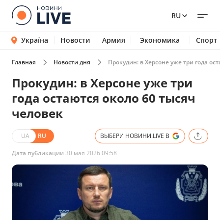
RU
Україна
Новости
Армия
Экономика
Спорт
Главная
Новости дня
Прокудин: в Херсоне уже три года ос
Прокудин: в Херсоне уже три
года остаются около 60 тысяч
человек
UA
RU
ВЫБЕРИ НОВИНИ.LIVE В
Дата публикации
30 мая 2026 09:58