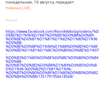
понедельник, 10 августа, передает
Новини.LIVE
.
Реклама
https://www.facebook.com/ReznikNikolay/videos/%D
0%BD%D1%96%D1%87%D0%BD%D0%B8%D0%B9-
%D0%BE%D0%B1%D1%81%D1%82%D1%80%D1%96
%D0%BB-
%D0%BE%D0%BF%D1%96%D1%88%D0%BD%D1%8F
%D0%BD%D1%81%D1%8C%D0%BA%D0%BE%D1%97
-
%D0%B3%D1%80%D0%BE%D0%BC%D0%B0%D0%B4
%D0%B8-
%D0%B7%D0%BD%D0%B8%D1%89%D0%B5%D0%B
D%D1%96-%D0%B2%D1%81%D1%96-
%D0%B7%D0%B0%D0%BF%D1%80%D0%B0%D0%B2
%D0%BA%D0%B8/1351791956618568/