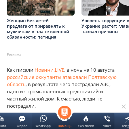
Женщин без детей
Уровень коррупции 
предлагают приравнять к
Украине растет: глав
мужчинам в плане военной
назвал причины
обязанности: петиция
Реклама
Как писали
Новини.LIVE
, в ночь на 10 августа
российские оккупанты атаковали Полтавскую
область
, в результате чего пострадали АЗС,
одно из промышленных предприятий и
частный жилой дом. К счастью, люди не
пострадали.
Кроме того, в последние дни российские
оккупанты активизировали атаки на
люта
Опрос
WhatsApp
Ексклюзив
Viber
Tele
Помощь