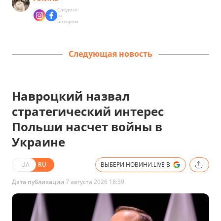
Следите
за
автором
Следующая новость
Навроцкий назвал
стратегический интерес
Польши насчет войны в
Украине
UA
RU
ВЫБЕРИ НОВИНИ.LIVE В
Дата публикации
7 августа 2026 18:59