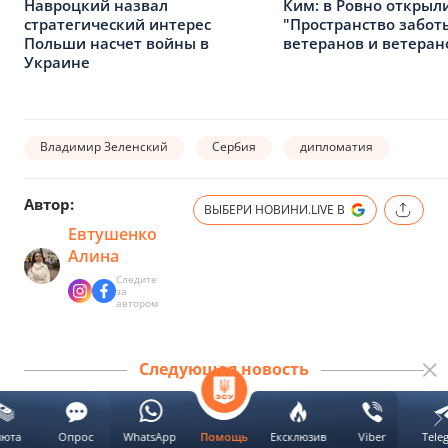
Навроцкий назвал
Ким: в Ровно открыл
стратегический интерес
"Пространство забот
Польши насчет войны в
ветеранов и ветеран
Украине
Владимир Зеленский
Сербия
дипломатия
Автор:
ВЫБЕРИ НОВИНИ.LIVE В
Евтушенко
Алина
Следите
за
автором
Следующая новость
люта
Опрос
WhatsApp
Ексклюзив
Viber
Tele
Помощь