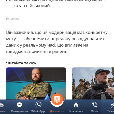
— сказав військовий.
Реклама
Він зазначив, що ця модернізація має конкретну
мету — забезпечити передачу розвідувальних
даних у реальному часі, що впливає на
швидкість прийняття рішень.
Читайте також:
Жорін: восени РФ
Командир РДК допус
зосередиться на
відкриття нового фро
люта
Опитування
WhatsApp
Ексклюзив
Viber
Tele
Допомога