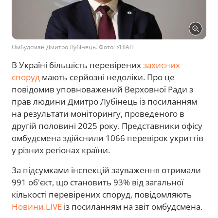
Омбудсман Дмитро Лубінець. Фото: УНІАН
В Україні більшість перевірених
захисних
споруд
мають серйозні недоліки. Про це
повідомив уповноважений Верховної Ради з
прав людини Дмитро Лубінець із посиланням
на результати моніторингу, проведеного в
другій половині 2025 року. Представники офісу
омбудсмена здійснили 1066 перевірок укриттів
у різних регіонах країни.
За підсумками інспекцій зауваження отримали
991 об'єкт, що становить 93% від загальної
кількості перевірених споруд, повідомляють
Новини.LIVE
із посиланням на звіт омбудсмена.