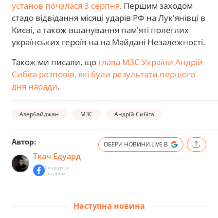
установ почалася 3 серпня
. Першим заходом
стадо відвідання місяці ударів РФ на Лук'янівці в
Києві, а також вшанування пам'яті полеглих
українських героїв на на Майдані Незалежності.
Також ми писали, що
глава МЗС України Андрій
Сибіга розповів, які були результати першого
дня наради
.
Азербайджан
МЗС
Андрій Сибіга
Автор:
ОБЕРИ НОВИНИ.LIVE В
Ткач Едуард
Слідкуй за
автором
Наступна новина