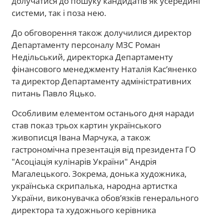
долучатися до пошуку кандидатів як усередині
системи, так і поза нею.
До обговорення також долучилися директор
Департаменту персоналу МЗС Роман
Недільський, директорка Департаменту
фінансового менеджменту Наталія Кас’яненко
та директор Департаменту адміністративних
питань Павло Яцько.
Особливим елементом останього дня наради
став показ трьох картин українського
живописця Івана Марчука, а також
гастрономічна презентація від президента ГО
"Асоціація кулінарів України" Андрія
Магалецького. Зокрема, донька художника,
українська скрипалька, народна артистка
України, виконувачка обов’язків генерального
директора та художнього керівника