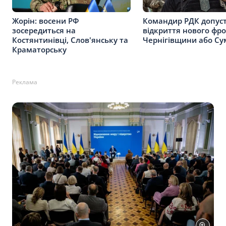
Жорін: восени РФ
Командир РДК допус
зосередиться на
відкриття нового фро
Костянтинівці, Слов'янську та
Чернігівщини або С
Краматорську
Реклама