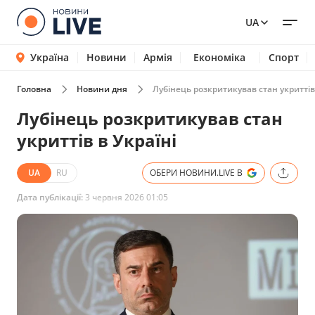
UA
Україна
Новини
Армія
Економіка
Спорт
Головна
Новини дня
Лубінець розкритикував стан укриттів 
Лубінець розкритикував стан
укриттів в Україні
UA
RU
ОБЕРИ НОВИНИ.LIVE В
Дата публікації:
3 червня 2026 01:05