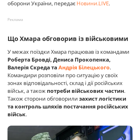
оборони України, передає
Новини.LIVE
.
Реклама
Що Хмара обговорив із військовими
У межах поїздки Хмара працював із командами
Роберта Бровді, Дениса Прокопенка,
Валерія Скреда та
Андрія Білецького
.
Командири розповіли про ситуацію у своїх
зонах відповідальності, склад і дії російських
військ, а також
потреби військових частин
.
Також сторони обговорили
захист логістики
та контроль шляхів постачання російських
військ
.