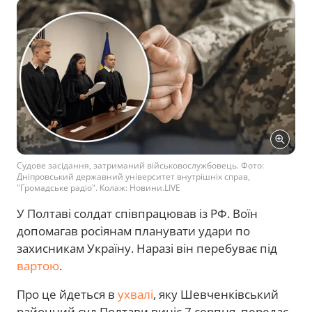
Судове засідання, затриманий військовослужбовець. Фото:
Дніпровський державний університет внутрішніх справ,
"Громадське радіо". Колаж: Новини.LIVE
У Полтаві солдат співпрацював із РФ. Воїн
допомагав росіянам планувати удари по
захисникам Україну. Наразі він перебуває під
вартою
.
Про це йдеться в
ухвалі
, яку Шевченківський
районний суд Полтави виніс 7 серпня, передає