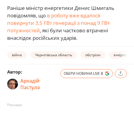
Раніше міністр енергетики Денис Шмигаль
повідомляв, що
в роботу вже вдалося
повернути 3,5 ГВт генерації з понад 9 ГВт
потужностей
, які були частково втрачені
внаслідок російських ударів.
війна
Чернігівська область
обстріли
енергетика
Автор:
ОБЕРИ НОВИНИ.LIVE В
Аркадій
Пастула
Реклама