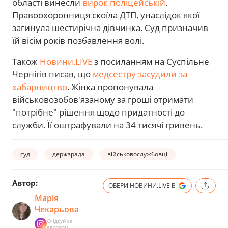
області винесли
вирок поліцейській
.
Правоохоронниця скоїла ДТП, унаслідок якої
загинула шестирічна дівчинка. Суд призначив
їй вісім років позбавлення волі.
Також
Новини.LIVE
з посиланням на Суспільне
Чернігів писав, що
медсестру засудили за
хабарництво
. Жінка пропонувала
військовозобов'язаному за гроші отримати
"потрібне" рішення щодо придатності до
служби. Її оштрафували на 34 тисячі гривень.
суд
держзрада
військовослужбовці
Автор:
ОБЕРИ НОВИНИ.LIVE В
Марія
Чекарьова
Слідкуй за
автором