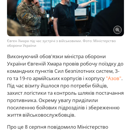
Євген Хмара під час зустрічі з військовими. Фото: Міністерство
оборони України
Виконуючий обов'язки міністра оборони
України Євгеній Хмара провів робочу поїздку до
командних пунктів Сил безпілотних систем, 3-
го та 19-го армійських корпусів і корпусу
"Азов"
.
Під час візиту йшлося про потреби бійців,
захист логістики та контроль шляхів постачання
противника. Окрему увагу приділили
посиленню бойових підрозділів і збереженню
життя військовослужбовців.
Про це 8 серпня повідомило Міністерство