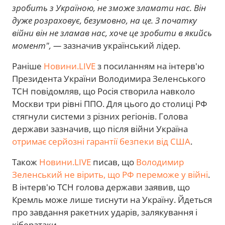
зробить з Україною, не зможе зламати нас. Він
дуже розраховує, безумовно, на це. З початку
війни він не зламав нас, хоче це зробити в якийсь
момент", —
зазначив український лідер.
Раніше
Новини.LIVE
з посиланням на інтерв'ю
Президента України Володимира Зеленського
ТСН повідомляв, що Росія створила навколо
Москви три рівні ППО. Для цього до столиці РФ
стягнули системи з різних регіонів. Голова
держави зазначив, що після війни Україна
отримає серйозні гарантії безпеки від США
.
Також
Новини.LIVE
писав, що
Володимир
Зеленський не вірить, що РФ переможе у війні
.
В інтерв'ю ТСН голова держави заявив, що
Кремль може лише тиснути на Україну. Йдеться
про завдання ракетних ударів, залякування і
кібератаки.