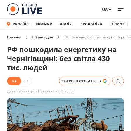
UA
Україна
Новини
Армія
Економіка
Спорт
Головна
Новини дня
РФ пошкодила енергетику на Чернігівщ
РФ пошкодила енергетику на
Чернігівщині: без світла 430
тис. людей
UA
RU
ОБЕРИ НОВИНИ.LIVE В
Дата публікації:
21 березня 2026 07:55