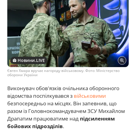
Новини.LIVE
Євген Хмара вручає нагороду військовому. Фото: Міністерство
оборони України
Виконувач обов'язків очільника оборонного
відомства поспілкувався з
військовими
безпосередньо на місцях. Він запевнив, що
разом із Головнокомандувачем ЗСУ Михайлом
Драпатим працюватиме над
підсиленням
бойових підрозділів
.