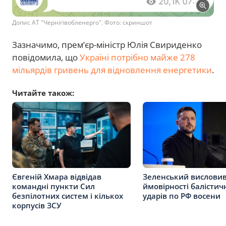
Допис АТ "Чернігівобленерго". Фото: скриншот
Зазначимо, премʼєр-міністр Юлія Свириденко
повідомила, що
Україні потрібно майже 278
мільярдів гривень для відновлення енергетики
.
Читайте також:
Євгеній Хмара відвідав
Зеленський вислови
командні пункти Сил
ймовірності балістич
безпілотних систем і кількох
ударів по РФ восени
корпусів ЗСУ