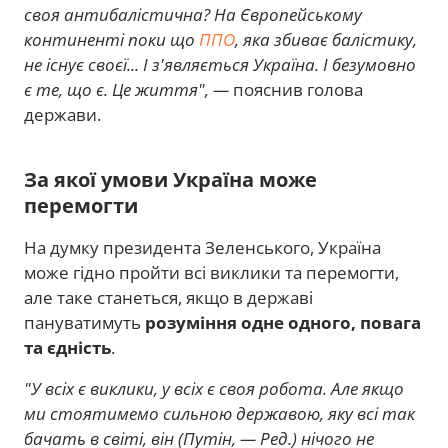
своя антибалістична? На Європейському
континенті поки що
ППО
, яка збиває балістику,
не існує своєї... І з'являється Україна. І безумовно
є те, що є. Це життя", —
пояснив голова
держави.
За якої умови Україна може
перемогти
На думку президента Зеленського, Україна
може гідно пройти всі виклики та перемогти,
але таке станеться, якщо в державі
пануватимуть
розуміння одне одного, повага
та єдність
.
"У всіх є виклики, у всіх є своя робота. Але якщо
ми стоятимемо сильною державою, яку всі так
бачать в світі, він (Путін, — Ред.) нічого не