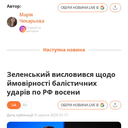
Автор:
ОБЕРИ НОВИНИ.LIVE В
Марія
Чекарьова
Слідкуй за
автором
Наступна новина
Зеленський висловився щодо
ймовірності балістичних
ударів по РФ восени
UA
RU
ОБЕРИ НОВИНИ.LIVE В
Дата публікації:
9 серпня 2026 01:17