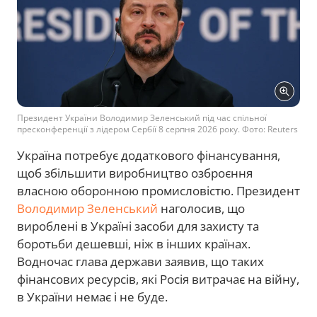
Президент України Володимир Зеленський під час спільної
пресконференції з лідером Сербії 8 серпня 2026 року. Фото: Reuters
Україна потребує додаткового фінансування,
щоб збільшити виробництво озброєння
власною оборонною промисловістю. Президент
Володимир Зеленський
наголосив, що
вироблені в Україні засоби для захисту та
боротьби дешевші, ніж в інших країнах.
Водночас глава держави заявив, що таких
фінансових ресурсів, які Росія витрачає на війну,
в України немає і не буде.