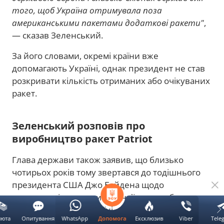
того, щоб Україна отримувала поза
американськими пакетами додаткові ракети"
,
— сказав Зеленський.
За його словами, окремі країни вже
допомагають Україні, однак президент не став
розкривати кількість отриманих або очікуваних
ракет.
Зеленський розповів про
виробництво ракет Patriot
Глава держави також заявив, що близько
чотирьох років тому звертався до тодішнього
президента США Джо Байдена щодо
можливості отримати ліцензії на виробництво
ракет до Patriot в Україні.
люта
Опитування
WhatsApp
Ексклюзив
Viber
Tele
Допомога