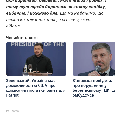
для боротьби, дешевші, ніж в інших країнах. І
тому тут треба боротися за кожну копійку,
вибачте, і кожного дня.
Що ми не бачимо, що
невідомо, але я-то знаю, я все бачу, і мені
відомо".
Читайте також:
Зеленський: Україна має
З’явилися нові детал
домовленості зі США про
про порушення у
щомісячні поставки ракет для
Берегівському ТЦК: 
Patriot
омбудсмен
Реклама