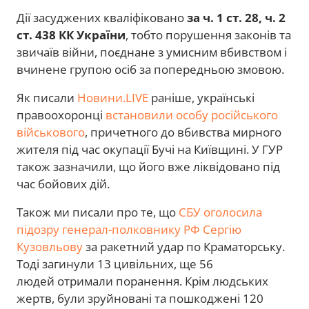
Дії засуджених кваліфіковано
за ч. 1 ст. 28, ч. 2
ст. 438 КК України
, тобто порушення законів та
звичаїв війни, поєднане з умисним вбивством і
вчинене групою осіб за попередньою змовою.
Як писали
Новини.LIVE
раніше, українські
правоохоронці
встановили особу російського
військового
, причетного до вбивства мирного
жителя під час окупації Бучі на Київщині. У ГУР
також зазначили, що його вже ліквідовано під
час бойових дій.
Також ми писали про те, що
СБУ оголосила
підозру генерал-полковнику РФ Сергію
Кузовльову
за ракетний удар по Краматорську.
Тоді загинули 13 цивільних, ще 56
людей отримали поранення. Крім людських
жертв, були зруйновані та пошкоджені 120