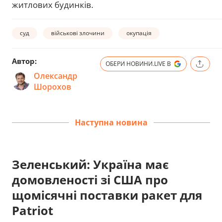
житлових будинків.
суд
військові злочини
окупація
Автор:
ОБЕРИ НОВИНИ.LIVE В
Олександр
Шорохов
Наступна новина
Зеленський: Україна має
домовленості зі США про
щомісячні поставки ракет для
Patriot