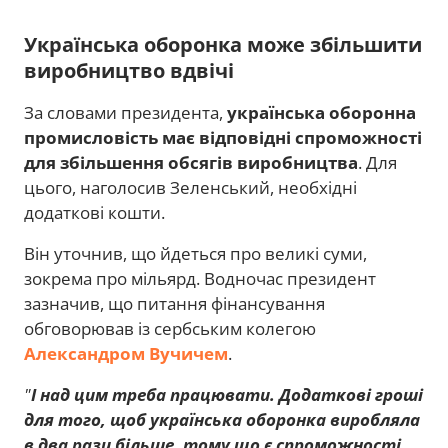
Українська оборонка може збільшити
виробництво вдвічі
За словами президента,
українська оборонна
промисловість має відповідні спроможності
для збільшення обсягів виробництва
. Для
цього, наголосив Зеленський, необхідні
додаткові кошти.
Він уточнив, що йдеться про великі суми,
зокрема про мільярд. Водночас президент
зазначив, що питання фінансування
обговорював із сербським колегою
Александром Вучичем
.
"
І над цим треба працювати. Додаткові гроші
для того, щоб українська оборонка виробляла
в два рази більше, тому що є спроможності.