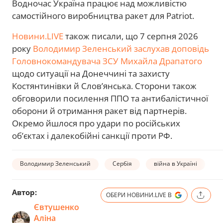
Водночас Україна працює над можливістю
самостійного виробництва ракет для Patriot.
Новини.LIVE
також писали, що 7 серпня 2026
року
Володимир Зеленський заслухав доповідь
Головнокомандувача ЗСУ Михайла Драпатого
щодо ситуації на Донеччині та захисту
Костянтинівки й Слов’янська. Сторони також
обговорили посилення ППО та антибалістичної
оборони й отримання ракет від партнерів.
Окремо йшлося про удари по російських
об’єктах і далекобійні санкції проти РФ.
Володимир Зеленський
Сербія
війна в Україні
Р
Автор:
ОБЕРИ НОВИНИ.LIVE В
Євтушенко
Аліна