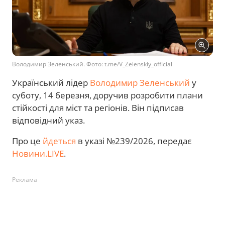
Володимир Зеленський. Фото: t.me/V_Zelenskiy_official
Український лідер
Володимир Зеленський
у
суботу, 14 березня, доручив розробити плани
стійкості для міст та регіонів. Він підписав
відповідний указ.
Про це
йдеться
в указі №239/2026, передає
Новини.LIVE
.
Реклама