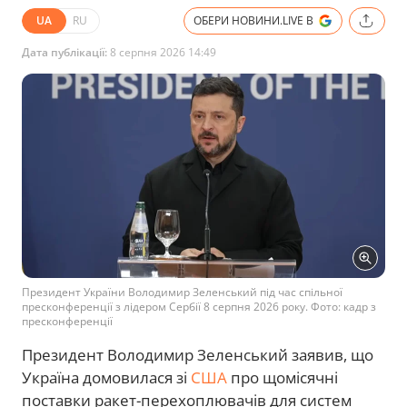
UA
RU
ОБЕРИ НОВИНИ.LIVE В
Дата публікації:
8 серпня 2026 14:49
Президент України Володимир Зеленський під час спільної
пресконференції з лідером Сербії 8 серпня 2026 року. Фото: кадр з
пресконференції
Президент Володимир Зеленський заявив, що
Україна домовилася зі
США
про щомісячні
поставки ракет-перехоплювачів для систем