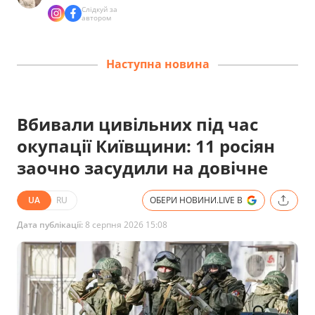
Слідкуй за
автором
Наступна новина
Вбивали цивільних під час
окупації Київщини: 11 росіян
заочно засудили на довічне
UA
RU
ОБЕРИ НОВИНИ.LIVE В
Дата публікації:
8 серпня 2026 15:08