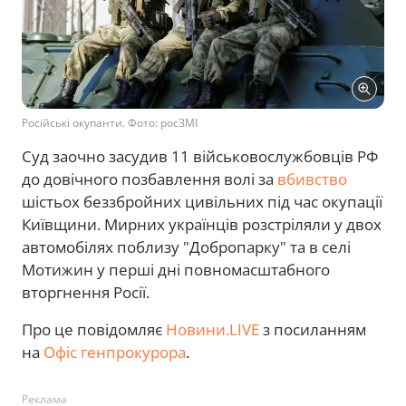
Російські окупанти. Фото: росЗМІ
Суд заочно засудив 11 військовослужбовців РФ
до довічного позбавлення волі за
вбивство
шістьох беззбройних цивільних під час окупації
Київщини. Мирних українців розстріляли у двох
автомобілях поблизу "Добропарку" та в селі
Мотижин у перші дні повномасштабного
вторгнення Росії.
Про це повідомляє
Новини.LIVE
з посиланням
на
Офіс генпрокурора
.
Реклама