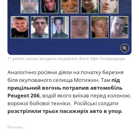
11 росіян заочно засудили на довічне. Фото: Офіс Генпрокурора
Аналогічно росіяни діяли на початку березня
біля окупованого селища Мотижин. Там
під
прицільний вогонь потрапив автомобіль
Peugeot 206
, водій якого виїхав перед колоною
ворожої бойової техніки. Російські солдати
розстріляли трьох пасажиріх авто в упор
.
Реклама