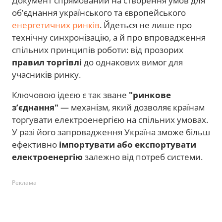
Документ спрямований на створення умов для
об’єднання українського та європейського
енергетичних ринків
. Йдеться не лише про
технічну синхронізацію, а й про впровадження
спільних принципів роботи: від прозорих
правил торгівлі
до однакових вимог для
учасників ринку.
Ключовою ідеєю є так зване
"ринкове
з’єднання"
— механізм, який дозволяє країнам
торгувати електроенергією на спільних умовах.
У разі його запровадження Україна зможе більш
ефективно
імпортувати або експортувати
електроенергію
залежно від потреб системи.
Реклама