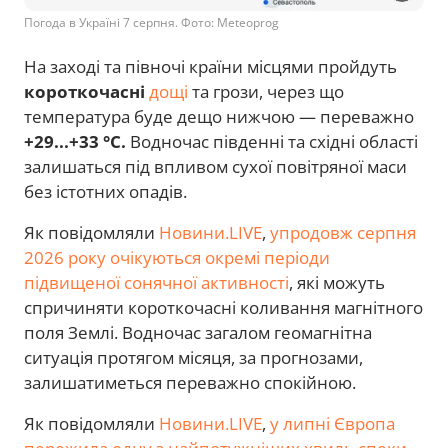
Погода в Україні 7 серпня. Фото: Meteoprog
На заході та півночі країни місцями пройдуть
короткочасні
дощі
та грози, через що
температура буде дещо нижчою — переважно
+29...+33 °C.
Водночас південні та східні області
залишаться під впливом сухої повітряної маси
без істотних опадів.
Як повідомляли
Новини.LIVE
,
упродовж серпня
2026 року очікуються окремі періоди
підвищеної сонячної активності
, які можуть
спричиняти короткочасні коливання магнітного
поля Землі. Водночас загалом геомагнітна
ситуація протягом місяця, за прогнозами,
залишатиметься переважно спокійною.
Як повідомляли
Новини.LIVE
,
у липні Європа