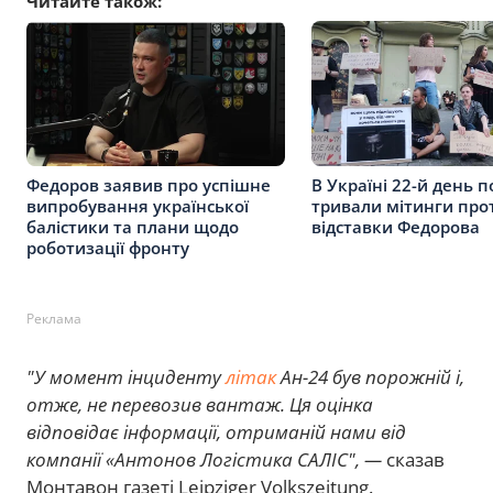
Читайте також:
Федоров заявив про успішне
В Україні 22-й день п
випробування української
тривали мітинги про
балістики та плани щодо
відставки Федорова
роботизації фронту
Реклама
"У момент інциденту
літак
Ан-24 був порожній і,
отже, не перевозив вантаж. Ця оцінка
відповідає інформації, отриманій нами від
компанії «Антонов Логістика САЛІС", —
сказав
Монтавон газеті Leipziger Volkszeitung.