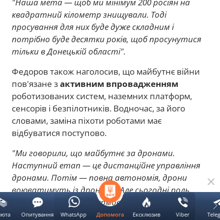
"Наша мета — щоб ми мінімум 200 росіян на
квадратний кілометр знищували. Тоді
просування для них буде дуже складним і
потрібно буде десятки років, щоб просунутися
тільки в Донецькій області".
Федоров також наголосив, що майбутнє війни
пов'язане з
активним впровадженням
роботизованих систем, наземних платформ,
сенсорів і безпілотників. Водночас, за його
словами, заміна піхоти роботами має
відбуватися поступово.
"Ми говорили, що майбутнє за дронами.
Наступний етап — це дистанційне управління
дронами. Потім — повна автономія, дрони
воюватимуть із дронами. Але сьогодні роль
нашої піхоти та штурмовиків безцінна. До
цього потрібно рухатися поступово і дуже
люта
Опитування
WhatsApp
Ексклюзив
Viber
Tele
Допомога