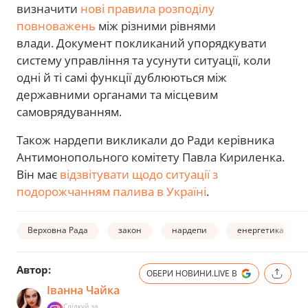
визначити
нові правила розподілу
повноважень
між різними рівнями
влади.
Документ покликаний упорядкувати
систему управління та усунути ситуації, коли
одні й ті самі функції дублюються між
державними органами та місцевим
самоврядуванням.
Також нардепи викликали до Ради
керівника
Антимонопольного комітету Павла Кириленка.
Він має
відзвітувати щодо ситуації з
подорожчанням палива в Україні
.
Верховна Рада
закон
нардепи
енергетика
Автор:
ОБЕРИ НОВИНИ.LIVE В
Іванна Чайка
Слідкуй за