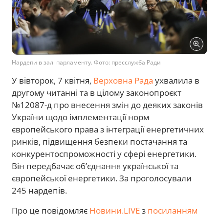
Нардепи в залі парламенту. Фото: пресслужба Ради
У вівторок, 7 квітня,
Верховна Рада
ухвалила в
другому читанні та в цілому законопроєкт
№12087-д про внесення змін до деяких законів
України щодо імплементації норм
європейського права з інтеграції енергетичних
ринків, підвищення безпеки постачання та
конкурентоспроможності у сфері енергетики.
Він передбачає об’єднання української та
європейської енергетики. За проголосували
245 нардепів.
Про це повідомляє
Новини.LIVE
з
посиланням