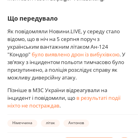
Що передувало
Як повідомляли Новини.LIVE, у середу стало
відомо, що в ніч на 5 серпня поруч з
українським вантажним літаком Ан-124
"Кондор"
було виявлено дрон із вибухівкою
. У
зв’язку з інцидентом польоти тимчасово було
призупинено, а поліція розслідує справу як
можливу диверсійну атаку.
Пізніше в МЗС України відреагували на
інцидент і повідомили, що
в результаті події
ніхто не постраждав
.
Німеччина
літак
Антонов