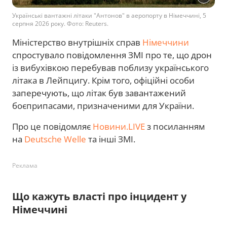
Українські вантажні літаки "Антонов" в аеропорту в Німеччині, 5
серпня 2026 року. Фото: Reuters.
Міністерство внутрішніх справ
Німеччини
спростувало повідомлення ЗМІ про те, що дрон
із вибухівкою перебував поблизу українського
літака в Лейпцигу. Крім того, офіційні особи
заперечують, що літак був завантажений
боєприпасами, призначеними для України.
Про це повідомляє
Новини.LIVE
з посиланням
на
Deutsche Welle
та інші ЗМІ.
Реклама
Що кажуть власті про інцидент у
Німеччині