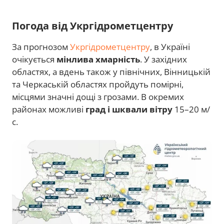
Погода від Укргідрометцентру
За прогнозом
Укргідрометцентру
, в Україні
очікується
мінлива хмарність
. У західних
областях, а вдень також у північних, Вінницькій
та Черкаській областях пройдуть помірні,
місцями значні дощі з грозами. В окремих
районах можливі
град і шквали вітру
15–20 м/
с.