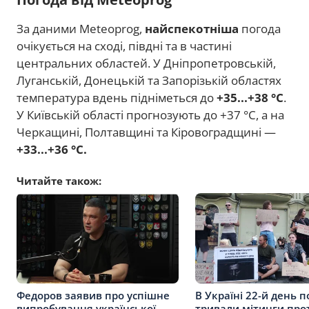
За даними Meteoprog,
найспекотніша
погода
очікується на сході, півдні та в частині
центральних областей. У Дніпропетровській,
Луганській, Донецькій та Запорізькій областях
температура вдень підніметься до
+35...+38 °C
.
У Київській області прогнозують до +37 °C, а на
Черкащині, Полтавщині та Кіровоградщині —
+33...+36 °C.
Читайте також:
Федоров заявив про успішне
В Україні 22-й день п
випробування української
тривали мітинги про