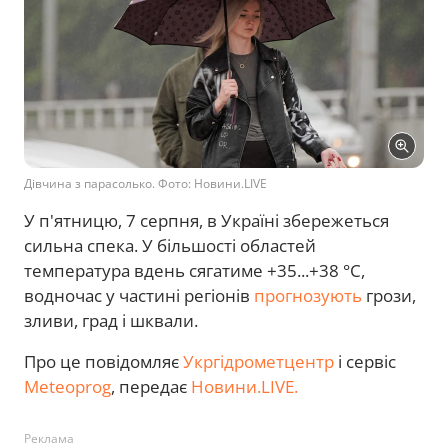
Дівчина з парасолько. Фото: Новини.LIVE
У п'ятницю, 7 серпня, в Україні збережеться
сильна спека. У більшості областей
температура вдень сягатиме +35...+38 °C,
водночас у частині регіонів
прогнозують
грози,
зливи, град і шквали.
Про це повідомляє
Укргідрометцентр
і сервіс
Meteoprog
, передає
Новини.LIVE.
Реклама