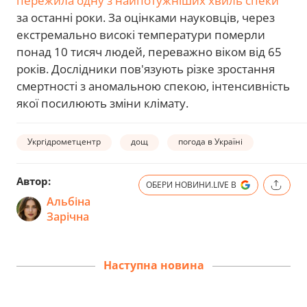
пережила одну з найпотужніших хвиль спеки
за останні роки. За оцінками науковців, через
екстремально високі температури померли
понад 10 тисяч людей, переважно віком від 65
років. Дослідники пов'язують різке зростання
смертності з аномальною спекою, інтенсивність
якої посилюють зміни клімату.
Укргідрометцентр
дощ
погода в Україні
Автор:
ОБЕРИ НОВИНИ.LIVE В
Альбіна
Зарічна
Наступна новина