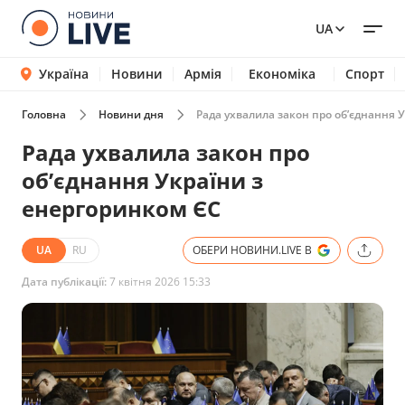
UA
Україна
Новини
Армія
Економіка
Спорт
Головна
Новини дня
Рада ухвалила закон про об’єднання 
Рада ухвалила закон про
об’єднання України з
енергоринком ЄС
UA
RU
ОБЕРИ НОВИНИ.LIVE В
Дата публікації:
7 квітня 2026 15:33