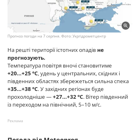
Прогноз погоди на 7 серпня. Фото: Укргідрометцентр
На решті території істотних опадів
не
прогнозують.
Температура повітря вночі становитиме
+20...+25 °C
, удень у центральних, східних і
південних областях збережеться сильна спека
+35...+38 °C
. У західних регіонах буде
прохолодніше —
+27...+32 °C
. Вітер південний
із переходом на північний, 5–10 м/с.
Реклама
Погода від Meteoprog