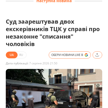
Наступна новина
Суд заарештував двох
екскерівників ТЦК у справі про
незаконне "списання"
чоловіків
UA
RU
ОБЕРИ НОВИНИ.LIVE В
Дата публікації:
7 серпня 2026 21:50