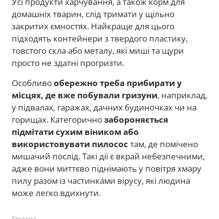
Усі продукти харчування, а також корм для
домашніх тварин, слід тримати у щільно
закритих ємностях. Найкраще для цього
підходять контейнери з твердого пластику,
товстого скла або металу, які миші та щури
просто не здатні прогризти.
Особливо
обережно треба прибирати у
місцях, де вже побували гризуни
, наприклад,
у підвалах, гаражах, дачних будиночках чи на
горищах. Категорично
забороняється
підмітати сухим віником або
використовувати пилосос
там, де помічено
мишачий послід. Такі дії є вкрай небезпечними,
адже вони миттєво піднімають у повітря хмару
пилу разом із частинками вірусу, які людина
може легко вдихнути.
Реклама