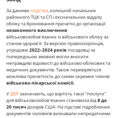
За даними
слідства
, колишній начальник
районного ТЦК та СП і ексначальник відділу
обліку та бронювання причетні до організації
незаконного виключення
військовозобов'язаних із військового обліку за
станом здоров'я. За версією правоохоронців,
упродовж
2022–2024 років
посадовці за
попередньою змовою могли вносити
неправдиві відомості до військово-облікових та
медичних документів. Також перевіряється
можлива причетність до схеми окремих членів
військово-лікарської комісії.
У
ДБР
зазначають, що вартість такої "послуги"
для військовозобов'язаних становила від
8 до
20 тисяч
доларів США. На підставі підроблених
документів чоловіків визнавали непридатними