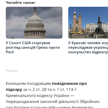
Читайте також:
У Сенаті США стартував
У Кракові чоловік аг
розгляд санкцій Грема проти
переслідував українц
Росії
консульство відреагу
Реклама
Колишнім посадовцям
повідомили про
підозру
за ч. 2 ст. 28 та ч. 1 ст. 114-1
Кримінального кодексу України —
перешкоджання законній діяльності Збройних
сил України та інших військових формувань,