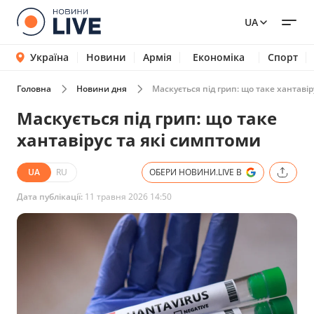
UA
Україна
Новини
Армія
Економіка
Спорт
Головна
Новини дня
Маскується під грип: що таке хантавір
Маскується під грип: що таке
хантавірус та які симптоми
UA
RU
ОБЕРИ НОВИНИ.LIVE В
Дата публікації:
11 травня 2026 14:50