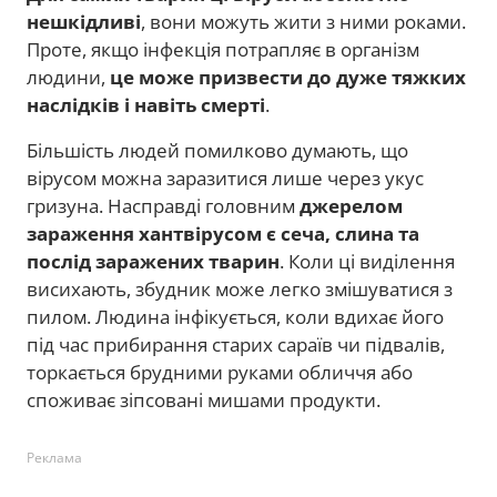
нешкідливі
, вони можуть жити з ними роками.
Проте,
якщо інфекція потрапляє в організм
людини,
це може призвести до дуже тяжких
наслідків і навіть смерті
.
Більшість людей помилково думають, що
вірусом можна заразитися лише через укус
гризуна. Насправді головним
джерелом
зараження хантвірусом є сеча, слина та
послід заражених тварин
. Коли ці виділення
висихають, збудник може легко змішуватися з
пилом. Людина інфікується, коли вдихає його
під час прибирання старих сараїв чи підвалів,
торкається брудними руками обличчя або
споживає зіпсовані мишами продукти.
Реклама