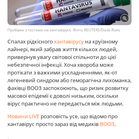
Пробірки з тестами на хантавірусє. Фото: REUTERS/Dado Ruvic
Спалах рідкісного
хантавірусу
на круїзному
лайнері, який забрав життя кількох людей,
привернув увагу світової спільноти до цієї
небезпечної інфекції. Хоча хвороба може
протікати з важкими ускладненнями, як-от
легеневий синдром або геморагічна лихоманка,
фахівці ВООЗ заспокоюють, що ризик розвитку
масової епідемії є доволі низьким, оскільки
вірус практично не передається між людьми.
Новини.LIVE
розповість усе, що відомо про
хантавірус просто зараз від медиків
ВООЗ
.