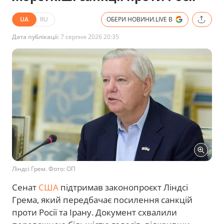
UA
RU
ОБЕРИ НОВИНИ.LIVE В
Дата публікації:
7 серпня 2026 20:35
Ліндсі Грем. Фото: ОП
Сенат
США
підтримав законопроєкт Ліндсі
Грема, який передбачає посилення санкцій
проти Росії та Ірану. Документ схвалили