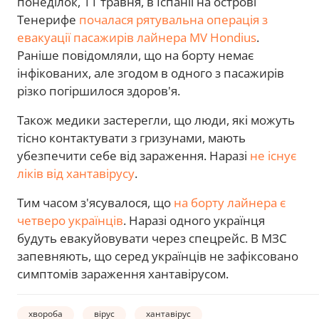
понеділок, 11 травня, в Іспанії на острові
Тенерифе
почалася рятувальна операція з
евакуації пасажирів лайнера MV Hondius
.
Раніше повідомляли, що на борту немає
інфікованих, але згодом в одного з пасажирів
різко погіршилося здоров'я.
Також медики застерегли, що люди, які можуть
тісно контактувати з гризунами, мають
убезпечити себе від зараження. Наразі
не існує
ліків від хантавірусу
.
Тим часом з'ясувалося, що
на борту лайнера є
четверо українців
. Наразі одного українця
будуть евакуйовувати через спецрейс. В МЗС
запевняють, що серед українців не зафіксовано
симптомів зараження хантавірусом.
хвороба
вірус
хантавірус