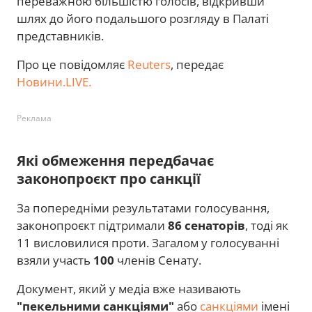
переважною більшістю голосів, відкривши
шлях до його подальшого розгляду в Палаті
представників.
Про це повідомляє
Reuters
, передає
Новини.LIVE.
Реклама
Які обмеження передбачає
законопроєкт про санкції
За попередніми результатами голосування,
законопроєкт підтримали
86 сенаторів
, тоді як
11 висловилися проти. Загалом у голосуванні
взяли участь
100
членів Сенату.
Документ, який у медіа вже називають
"пекельними санкціями"
або
санкціями
імені