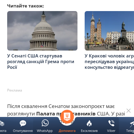
Читайте також:
У Сенаті США стартував
У Кракові чоловік аг
розгляд санкцій Грема проти
переслідував українц
Росії
консульство відреагу
Реклама
Після схвалення Сенатом законопроєкт має
розглянути
Палата представників
США. У разі
підтримки документ передадуть на підпис
президенту США Дональду Трампу, після чого
люта
Опитування
WhatsApp
Ексклюзив
Viber
Tele
Допомога