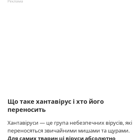
Реклама
Що таке хантавірус і хто його
переносить
Хантавіруси — це група небезпечних вірусів, які
переносяться звичайними мишами та щурами.
Для самих тварин ці віруси абсолютно