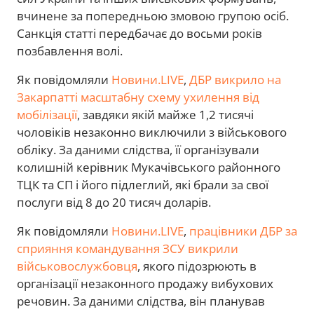
вчинене за попередньою змовою групою осіб.
Санкція статті передбачає до восьми років
позбавлення волі.
Як повідомляли
Новини.LIVE
,
ДБР викрило на
Закарпатті масштабну схему ухилення від
мобілізації
, завдяки якій майже 1,2 тисячі
чоловіків незаконно виключили з військового
обліку. За даними слідства, її організували
колишній керівник Мукачівського районного
ТЦК та СП і його підлеглий, які брали за свої
послуги від 8 до 20 тисяч доларів.
Як повідомляли
Новини.LIVE
,
працівники ДБР за
сприяння командування ЗСУ викрили
військовослужбовця
, якого підозрюють в
організації незаконного продажу вибухових
речовин. За даними слідства, він планував