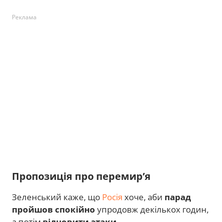
Реклама
Пропозиція про перемирʼя
Зеленський каже, що
Росія
хоче, аби
парад
пройшов спокійно
упродовж декількох годин,
а потім
відновити атаки
.