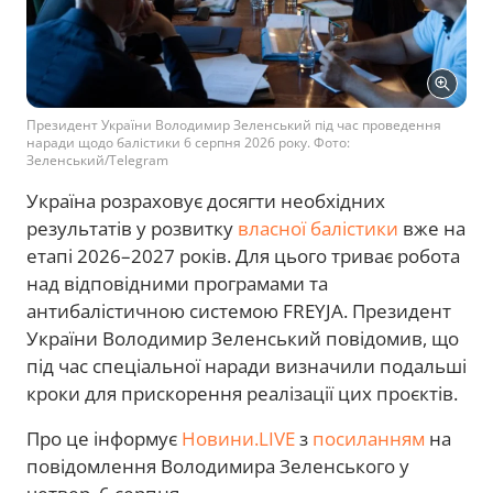
Президент України Володимир Зеленський під час проведення
наради щодо балістики 6 серпня 2026 року. Фото:
Зеленський/Telegram
Україна розраховує досягти необхідних
результатів у розвитку
власної балістики
вже на
етапі 2026–2027 років. Для цього триває робота
над відповідними програмами та
антибалістичною системою FREYJA. Президент
України Володимир Зеленський повідомив, що
під час спеціальної наради визначили подальші
кроки для прискорення реалізації цих проєктів.
Про це інформує
Новини.LIVE
з
посиланням
на
повідомлення Володимира Зеленського у