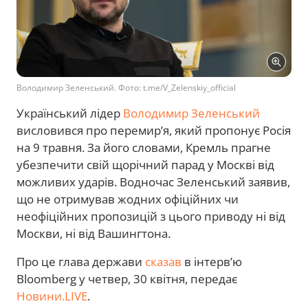
Володимир Зеленський. Фото: t.me/V_Zelenskiy_official
Український лідер
Володимир Зеленський
висловився про перемирʼя, який пропонує Росія
на 9 травня. За його словами, Кремль прагне
убезпечити свій щорічний парад у Москві від
можливих ударів. Водночас Зеленський заявив,
що не отримував жодних офіційних чи
неофіційних пропозицій з цього приводу ні від
Москви, ні від Вашингтона.
Про це глава держави
сказав
в інтервʼю
Bloomberg у четвер, 30 квітня, передає
Новини.LIVE
.