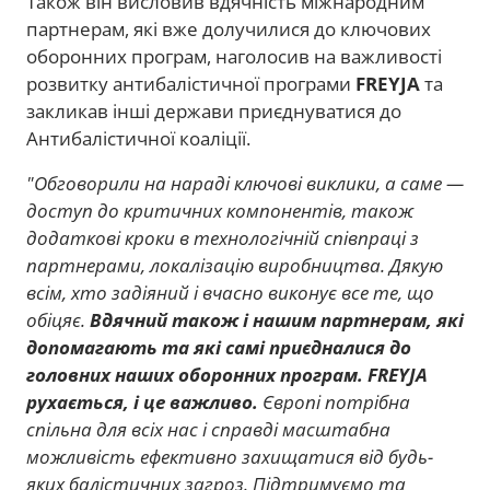
Також він висловив вдячність міжнародним
партнерам, які вже долучилися до ключових
оборонних програм, наголосив на важливості
розвитку антибалістичної програми
FREYJA
та
закликав інші держави приєднуватися до
Антибалістичної коаліції.
"Обговорили на нараді ключові виклики, а саме —
доступ до критичних компонентів, також
додаткові кроки в технологічній співпраці з
партнерами, локалізацію виробництва. Дякую
всім, хто задіяний і вчасно виконує все те, що
обіцяє.
Вдячний також і нашим партнерам, які
допомагають та які самі приєдналися до
головних наших оборонних програм. FREYJA
рухається, і це важливо.
Європі потрібна
спільна для всіх нас і справді масштабна
можливість ефективно захищатися від будь-
яких балістичних загроз. Підтримуємо та