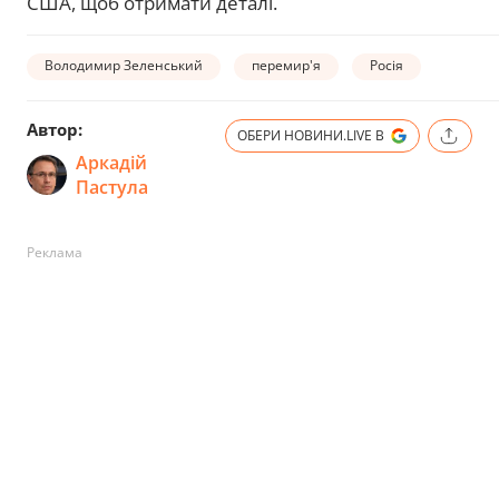
США, щоб отримати деталі.
Володимир Зеленський
перемир'я
Росія
Автор:
ОБЕРИ НОВИНИ.LIVE В
Аркадій
Пастула
Реклама