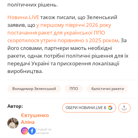
політичних рішень.
Новини.LIVE
також писали, що Зеленський
заявив, що
у першому півріччі 2026 року
постачання ракет для української ППО
скоротилося утричі порівняно з 2025 роком
. За
його словами, партнери мають необхідні
ракети, однак потрібні політичні рішення для їх
передачі Україні та прискорення локалізації
виробництва.
Володимир Зеленський
ППО
балістичні ракети
Автор:
ОБЕРИ НОВИНИ.LIVE В
Євтушенко
Аліна
Слідкуй за
автором