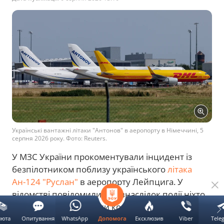
Українські вантажні літаки "Антонов" в аеропорту в Німеччині, 5
серпня 2026 року. Фото: Reuters.
У МЗС України прокоментували інцидент із
безпілотником поблизу українського
літака
Ан-124 "Руслан"
в аеропорту Лейпцига. У
відомстві повідомили, що внаслідок події ніхто
не постраждав, а літаки компанії "Антонов" не
зазнали пошкоджень. Розслідування проводять
люта
Опитування
WhatsApp
Ексклюзив
Viber
Tele
Допомога