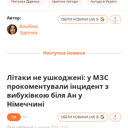
Наталка Діденко
прогноз погоди
погода в Україні
Автор:
ОБЕРИ НОВИНИ.LIVE В
Альбіна
Зарічна
Наступна новина
Літаки не ушкоджені: у МЗС
прокоментували інцидент з
вибухівкою біля Ан у
Німеччині
UA
RU
ОБЕРИ НОВИНИ.LIVE В
Дата публікації:
6 серпня 2026 13:16