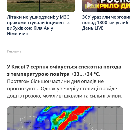
Літаки не ушкоджені: у МЗС
ЗСУ уразили чергови
прокоментували інцидент з
понад 1300 км углиб 
вибухівкою біля Ан у
День.LIVE
Німеччині
Реклама
У Києві 7 серпня очікується спекотна погода
з температурою повітря +33...+34 °C
.
Протягом більшої частини дня опадів не
прогнозують. Однак увечері у столиці пройде
дощ із грозою, можливі шквали та сильні зливи.