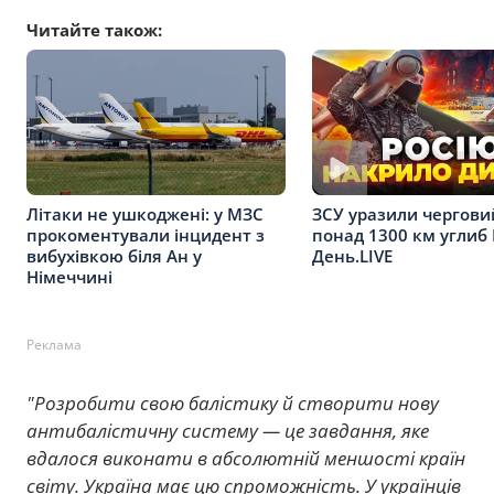
Читайте також:
Літаки не ушкоджені: у МЗС
ЗСУ уразили чергови
прокоментували інцидент з
понад 1300 км углиб 
вибухівкою біля Ан у
День.LIVE
Німеччині
Реклама
"Розробити свою балістику й створити нову
антибалістичну систему — це завдання, яке
вдалося виконати в абсолютній меншості країн
світу. Україна має цю спроможність. У українців