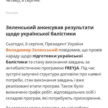
четвер, 6 серпня.
Реклама
Зеленський анонсував результати
щодо української балістики
Сьогодні, 6 серпня, Президент України
Володимир Зеленський
повідомив, що провів
нараду щодо
підготовки української
балістики
та стану виконання завдань за
антибалістичною програмою
FREYJA
. Під час
зустрічі залучені структури доповіли про наявні
потреби, стан виконання завдань і вже
реалізовані етапи програм. Також було
визначено графік робіт, відповідальних осіб і
складові програм, які потребують прискорення.
За словами глави держави, до цієї роботи