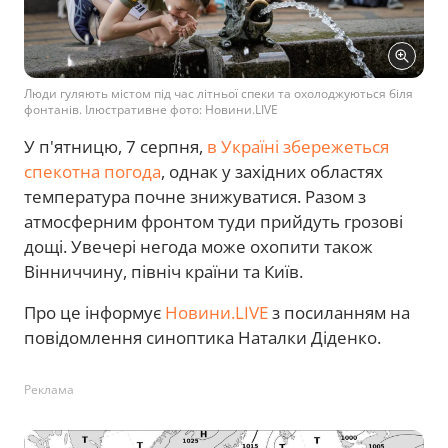
Люди гуляють містом під час літньої спеки та охолоджуються біля
фонтанів. Ілюстративне фото: Новини.LIVE
У п'ятницю, 7 серпня,
в Україні збережеться
спекотна погода
, однак у західних областях
температура почне знижуватися. Разом з
атмосферним фронтом туди прийдуть грозові
дощі. Увечері негода може охопити також
Вінниччину, північ країни та Київ.
Про це інформує
Новини.LIVE
з посиланням на
повідомлення синоптика Наталки Діденко.
Реклама