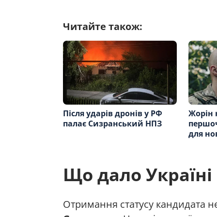
Читайте також:
Після ударів дронів у РФ
Жорін 
палає Сизранський НПЗ
першоч
для но
Що дало Україні
Отримання статусу кандидата н