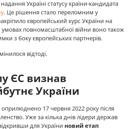
 надання Україні статусу країни-кандидата
зу
. Це рішення стало переломним у
 закріпило європейський курс України на
В умовах повномасштабної війни воно також
мки з боку європейських партнерів.
інилося відтоді.
у ЄС визнав
йбутнє України
 оприлюднено 17 червня 2022 року після
членство. Уже за кілька днів лідери держав
відкривши для України
новий етап