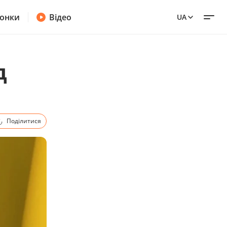
онки
Відео
UA
д
Поділитися