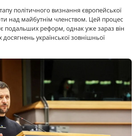
тапу політичного визнання європейської
оти над майбутнім членством. Цей процес
є подальших реформ, однак уже зараз він
 досягнень української зовнішньої