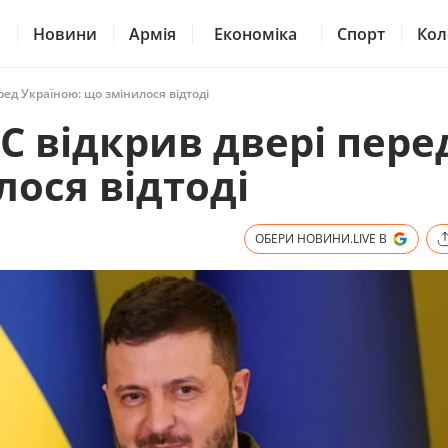
Новини
Армія
Економіка
Спорт
Кол
ред Україною: що змінилося відтоді
С відкрив двері пере
лося відтоді
ОБЕРИ НОВИНИ.LIVE В