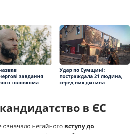
назвав
Удар по Сумщині:
ергові завдання
постраждала 21 людина,
вого головкома
серед них дитина
 кандидатство в ЄС
е означало негайного
вступу до