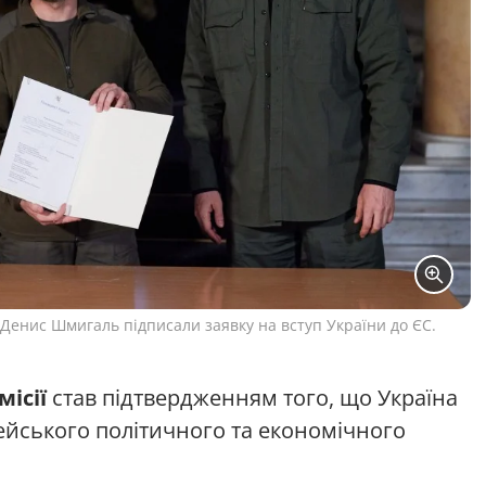
Денис Шмигаль підписали заявку на вступ України до ЄС.
ісії
став підтвердженням того, що Україна
ейського політичного та економічного