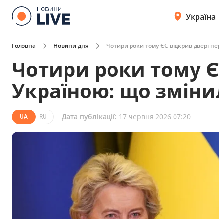
Україна
Головна
Новини дня
Чотири роки тому ЄС відкрив двері пе
Чотири роки тому Є
Україною: що зміни
Дата публікації:
17 червня 2026 07:20
UA
RU