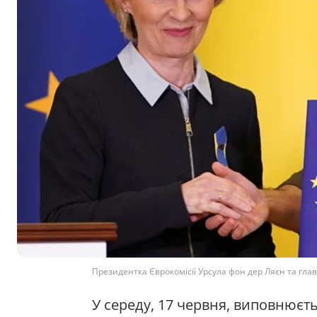
Президентка Єврокомісії Урсула фон дер Ляєн та гла
У середу, 17 червня, виповнюєт