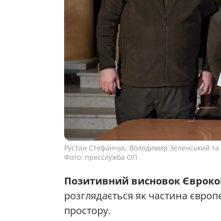
Рустан Стефанчук, Володимир Зеленський та 
Фото: пресслужба ОП
Позитивний висновок Євроком
розглядається як частина європ
простору.