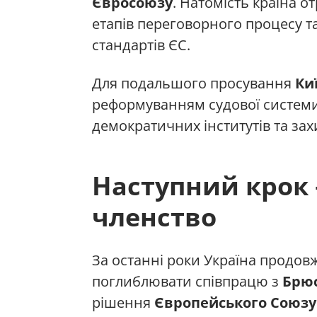
Євросоюзу
. Натомість країна 
етапів переговорного процесу т
стандартів ЄС.
Для подальшого просування
Ки
реформуванням судової системи
демократичних інститутів та за
Наступний крок
членство
За останні роки Україна продов
поглиблювати співпрацю з
Брю
рішення
Європейського Союзу