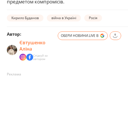
предметом компромісів.
Кирило Буданов
війна в Україні
Росія
Автор:
ОБЕРИ НОВИНИ.LIVE В
Євтушенко
Аліна
Слідкуй за
автором
Реклама