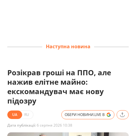
Наступна новина
Розікрав гроші на ППО, але
нажив елітне майно:
екскомандувач має нову
підозру
UA
RU
ОБЕРИ НОВИНИ.LIVE В
Дата публікації:
6 серпня 2026 10:38