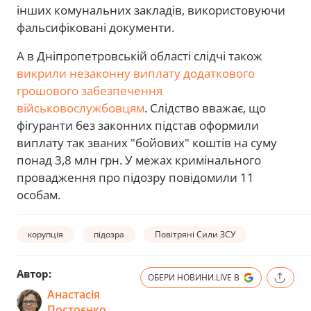
інших комунальних закладів, використовуючи
фальсифіковані документи.
А в Дніпропетровській області слідчі також
викрили незаконну виплату додаткового
грошового забезпечення
військовослужбовцям
. Слідство вважає, що
фігуранти без законних підстав оформили
виплату так званих "бойових" коштів на суму
понад 3,8 млн грн. У межах кримінального
провадження про підозру повідомили 11
особам.
корупція
підозра
Повітряні Сили ЗСУ
Автор:
ОБЕРИ НОВИНИ.LIVE В
Анастасія
Постоєнко