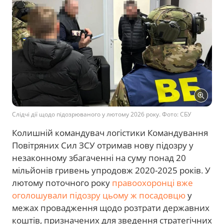
Слідчі дії щодо підозрюваного у лютому 2026 року. Фото: СБУ
Колишній командувач логістики Командування
Повітряних Сил ЗСУ отримав нову підозру у
незаконному збагаченні на суму понад 20
мільйонів гривень упродовж 2020-2025 років. У
лютому поточного року
правоохоронці вже
оголошували підозру цьому ж посадовцю
у
межах провадження щодо розтрати державних
коштів, призначених для зведення стратегічних