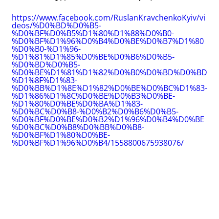
https://www.facebook.com/RuslanKravchenkoKyiv/vi
deos/%D0%BD%D0%B5-
%D0%BF%D0%B5%D1%80%D1%88%D0%B0-
%D0%BF%D1%96%D0%B4%D0%BE%D0%B7%D1%80
%D0%B0-%D1%96-
%D1%81%D1%85%D0%BE%D0%B6%D0%B5-
%D0%BD%D0%B5-
%D0%BE%D1%81%D1%82%D0%B0%D0%BD%D0%BD
%D1%8F%D1%83-
%D0%BB%D1%8E%D1%82%D0%BE%D0%BC%D1%83-
%D1%86%D1%8C%D0%BE%D0%B3%D0%BE-
%D1%80%D0%BE%D0%BA%D1%83-
%D0%BC%D0%B8-%D0%B2%D0%B6%D0%B5-
%D0%BF%D0%BE%D0%B2%D1%96%D0%B4%D0%BE
%D0%BC%D0%B8%D0%BB%D0%B8-
%D0%BF%D1%80%D0%BE-
%D0%BF%D1%96%D0%B4/1558800675938076/