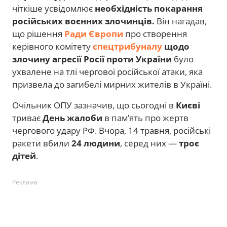
чіткіше усвідомлює
необхідність покарання
російських воєнних злочинців.
Він нагадав,
що рішення
Ради Європи
про створення
керівного комітету
спецтрибуналу
щодо
злочину агресії Росії проти України
було
ухвалене на тлі чергової російської атаки, яка
призвела до загибелі мирних жителів в Україні.
Очільник ОПУ зазначив, що сьогодні в
Києві
триває
День жалоби
в пам’ять про жертв
чергового удару РФ. Вчора, 14 травня, російські
ракети вбили
24 людини
, серед них —
троє
дітей
.
Реклама