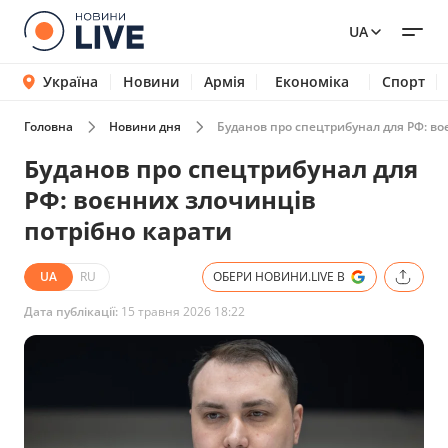
UA
Україна
Новини
Армія
Економіка
Спорт
Головна
Новини дня
Буданов про спецтрибунал для РФ: во
Буданов про спецтрибунал для
РФ: воєнних злочинців
потрібно карати
UA
RU
ОБЕРИ НОВИНИ.LIVE В
Дата публікації:
15 травня 2026 18:22