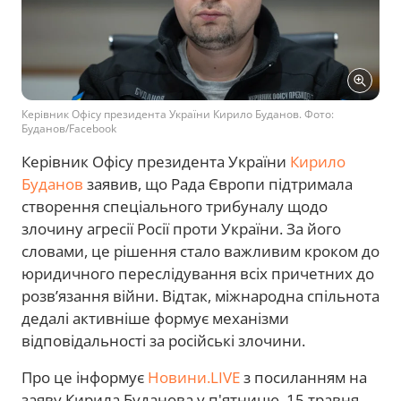
Керівник Офісу президента України Кирило Буданов. Фото:
Буданов/Facebook
Керівник Офісу президента України
Кирило
Буданов
заявив, що Рада Європи підтримала
створення спеціального трибуналу щодо
злочину агресії Росії проти України. За його
словами, це рішення стало важливим кроком до
юридичного переслідування всіх причетних до
розв’язання війни. Відтак, міжнародна спільнота
дедалі активніше формує механізми
відповідальності за російські злочини.
Про це інформує
Новини.LIVE
з посиланням на
заяву Кирила Буданова у п'ятницю, 15 травня.