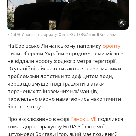
Бійці ЗСУ наводять гармату. Фото: REUTERS/Anatolii Stepanov
На Борівсько-Лиманському напрямку
фронту
Сили оборони України впродовж семи місяців
не віддали ворогу жодного метра території.
Окупаційні війська стикаються з критичними
проблемами логістики та дефіцитом води,
через що змушені відправляти в атаки
поранених та іноземних найманців,
паралельно марно намагаючись накопичити
бронетехніку.
Про ексклюзивно в ефірі
Ранок.LIVE
поділився
командир розрахунку БпЛА 3-ї окремої
штурмової бригади Ігор, який має позивний