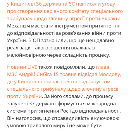
у Кишиневі 36 держав та ЄС підписали угоду
про створення керівного комітету спеціального
трибуналу щодо злочину агресії проти України
.
Механізм має стати інструментом притягнення
до відповідальності за розв’язання війни проти
України. В ОП зазначили, що ще нещодавно
реалізація такого рішення вважалася
малоймовірною через складність процесу.
Новини.LIVE
також повідомляли, що
глава
МЗС Андрій Сибіга 15 травня відвідав Молдову,
де у Кишиневі триває робота над запуском
спеціального трибуналу щодо злочину агресії
проти України
. За його словами, до процесу
залучені 37 держав і формується міжнародна
система притягнення Росії до відповідальності.
Він наголосив, що справедливість є ключовою
умовою тривалого миру і не може бути