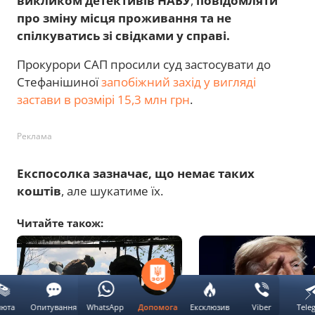
викликом детективів НАБУ
,
повідомляти
про зміну місця проживання та не
спілкуватись зі свідками у справі.
Прокурори САП просили суд застосувати до
Стефанішиної
запобіжний захід у вигляді
застави в розмірі 15,3 млн грн
.
Реклама
Експосолка зазначає, що немає таких
коштів
, але шукатиме їх.
Читайте також:
люта
Опитування
WhatsApp
Ексклюзив
Viber
Tele
Допомога