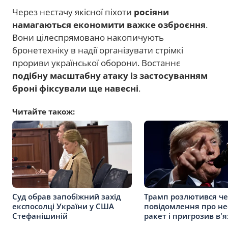
Через нестачу якісної піхоти
росіяни
намагаються економити важке озброєння
.
Вони цілеспрямовано накопичують
бронетехніку в надії організувати стрімкі
прориви української оборони. Востаннє
подібну масштабну атаку із застосуванням
броні фіксували ще навесні
.
Читайте також:
Суд обрав запобіжний захід
Трамп розлютився че
експосолці України у США
повідомлення про не
Стефанішиній
ракет і пригрозив в