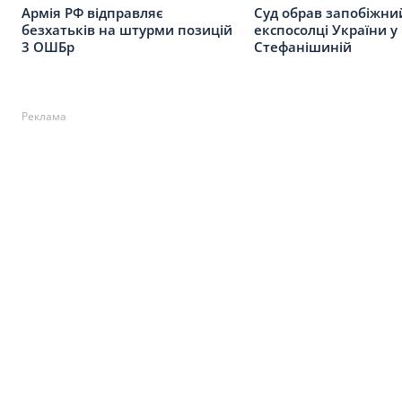
Армія РФ відправляє
Суд обрав запобіжний
безхатьків на штурми позицій
експосолці України 
3 ОШБр
Стефанішиній
Реклама