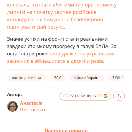
колосальні втрати вбитими та пораненими у
липні й на початку серпня російське
командування вимушене безперервно
підтягувати свій ресурс
.
Значні успіхи на фронті стали реальними
завдяки стрімкому прогресу в галузі БпЛА. За
останні три роки
зона ураження українських
захисників збільшилася в десятки разів
.
російські війська
ЗСУ
війна в Україні
3 ОШБр
Автор:
ОБЕРИ НОВИНИ.LIVE В
Анастасія
Постоєнко
Наступна новина