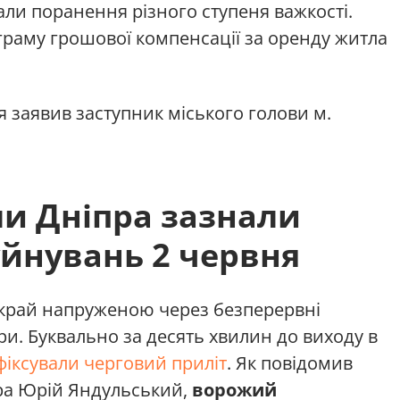
мали поранення різного ступеня важкості.
граму грошової компенсації за оренду житла
 заявив заступник міського голови м.
и Дніпра зазнали
йнувань 2 червня
вкрай напруженою через безперервні
ри. Буквально за десять хвилин до виходу в
афіксували черговий приліт
. Як повідомив
пра Юрій Яндульський,
ворожий