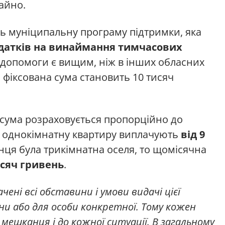
айно.
ь муніципальну програму підтримки, яка
датків на винаймання тимчасових
ої допомоги є вищим, ніж в інших обласних
 фіксована сума становить 10 тисяч
сума розраховується пропорційно до
а однокімнатну квартиру виплачують
від 9
нця була трикімнатна оселя, то щомісячна
исяч гривень
.
ені всі обставини і умови видачі цієї
ни або для особи конкретної. Тому кожен
 мешканця і до кожної ситуації. В загальному