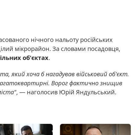
асованого нічного нальоту російських
цілий мікрорайон. За словами посадовця,
ільних об'єктах
.
та, який хоча б нагадував військовий об'єкт.
 багатоквартирні. Ворог фактично знищив
міста"
, — наголосив Юрій Яндульський.