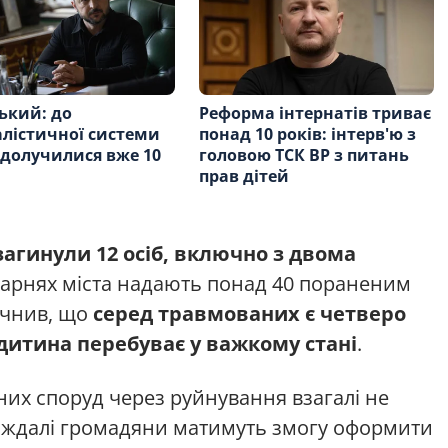
ький: до
Реформа інтернатів триває
лістичної системи
понад 10 років: інтерв'ю з
 долучилися вже 10
головою ТСК ВР з питань
прав дітей
агинули 12 осіб, включно з двома
карнях міста надають понад 40 пораненим
очнив, що
серед травмованих є четверо
дитина перебуває у важкому стані
.
их споруд через руйнування взагалі не
аждалі громадяни матимуть змогу оформити