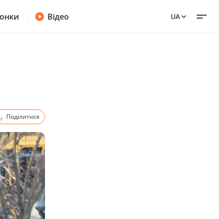
онки
Відео
UA
Поділитися