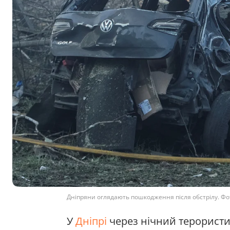
Дніпряни оглядають пошкодження після обстрілу. Фот
У
Дніпрі
через нічний терористи