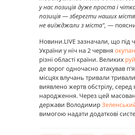
у нас позиція дуже проста і чітк
позиція — зберегти наших міст
не виїжджали з міста",
— поясни
Новини.LIVE зазначали, що під 
України у ніч на 2 червня
окупан
різні області країни. Великих
руй
де ворог одночасно атакував п'
місцях влучань тривали тривалий
виявлено жертв обстрілу, серед 
народження. Через цей масовани
держави Володимир
Зеленський
вимогою надати додаткові сист