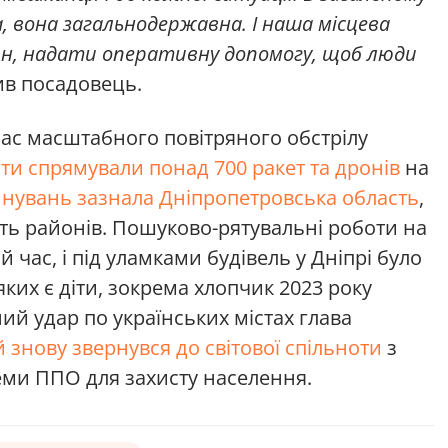
а, вона загальнодержавна. І наша місцева
ян, надати оперативну допомогу, щоб люди
в посадовець.
час масштабного повітряного обстрілу
ти спрямували понад 700 ракет та дронів
на
нувань зазнала Дніпропетровська область
,
ять районів. Пошуково-рятувальні роботи на
 час, і під уламками будівель у Дніпрі було
яких є діти, зокрема хлопчик 2023 року
й удар по українських містах глава
 знову звернувся до світової спільноти
з
еми ППО для захисту населення.