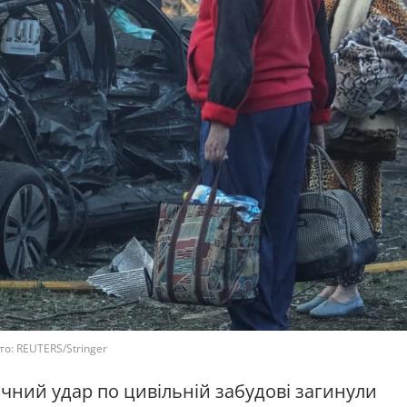
о: REUTERS/Stringer
чний удар по цивільній забудові загинули