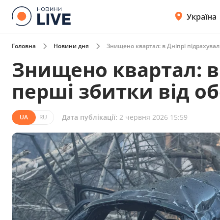
Україна
Головна
Новини дня
Знищено квартал: в Дніпрі підрахувал
Знищено квартал: в
перші збитки від об
Дата публікації:
2 червня 2026 15:59
UA
RU