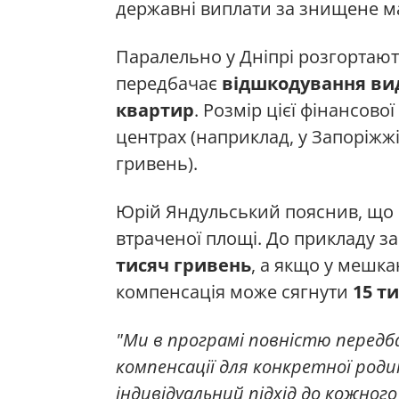
державні виплати за знищене м
Паралельно у Дніпрі розгортают
передбачає
відшкодування ви
квартир
. Розмір цієї фінансов
центрах (наприклад, у Запоріжжі
гривень).
Юрій Яндульський пояснив, що 
втраченої площі. До прикладу з
тисяч гривень
, а якщо у мешка
компенсація може сягнути
15 т
"Ми в програмі повністю передбач
компенсації для конкретної роди
індивідуальний підхід до кожного