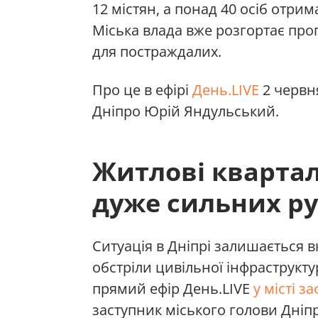
12 містян, а понад 40 осіб отри
Міська влада вже розгортає про
для постраждалих.
Про це в ефірі
День.LIVE
2 червня
Дніпро Юрій Яндульський.
Житлові квартал
дуже сильних ру
Ситуація в Дніпрі залишається 
обстріли цивільної інфраструкту
прямий ефір День.LIVE
у місті з
заступник міського голови Дні