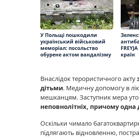
У Польщі пошкодили
Зеленс
український військовий
антиба
меморіал: посольство
FREYJA
обурене актом вандалізму
країн
Внаслідок терористичного акту
з
дітьми
. Медичну допомогу в лі
мешканцям. Заступник мера ут
неповнолітніх, причому одна 
Оскільки чимало багатоквартирн
підлягають відновленню, постр