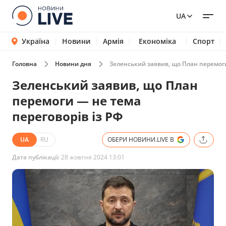
UA
Україна
Новини
Армія
Економіка
Спорт
Головна
Новини дня
Зеленський заявив, що План перемоги
Зеленський заявив, що План
перемоги — не тема
переговорів із РФ
UA
RU
ОБЕРИ НОВИНИ.LIVE В
Дата публікації:
28 жовтня 2024 13:01