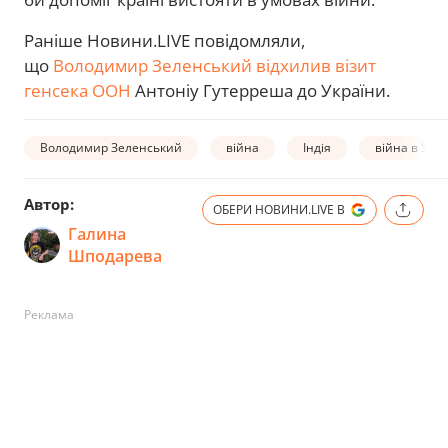
Раніше Новини.LIVE повідомляли,
що
Володимир Зеленський відхилив візит
генсека ООН
Антоніу Гутерреша до України.
Володимир Зеленський
війна
Індія
війна в Укра
Автор:
ОБЕРИ НОВИНИ.LIVE В
Галина
Шподарева
Реклама