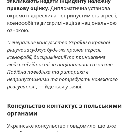
закликають надати інциденту належну
правову оцінку
. Дипломатична установа
окремо підкреслила неприпустимість агресії,
ксенофобії та дискримінації за національною
ознакою.
"Генеральне консульство України в Кракові
рішуче засуджує будь-які прояви агресії,
ксенофобії, дискримінації та приниження
людської гідності за національною ознакою.
Подібна поведінка та риторика є
неприпустимими та потребують належного
реагування",
— йдеться у заяві.
Консульство контактує з польськими
органами
Українське консульство повідомило, що вже