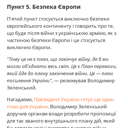
Пункт 5. Безпека Європи
П'ятий пункт стосується виключно безпеки
європейського континенту і говорить про те,
що буде після війни з українською армією, як з
частиною безпеки Європи і це стосується
виключно Європи.
"Тому це не є план, що закінчує війну, де б ми
могли об'єднати весь світ. Це є План перемоги,
який йде до плану закінчення війни. Це — план
посилення України",
— резюмував Володимир
Зеленський.
Нагадаємо,
Президент України готує ще один
план для України
. Володимир Зеленський
доручив органам влади розробити пропозиції
для так званого внутрішнього плану дій, який
би допоміг країні вистояти в умовах війни.