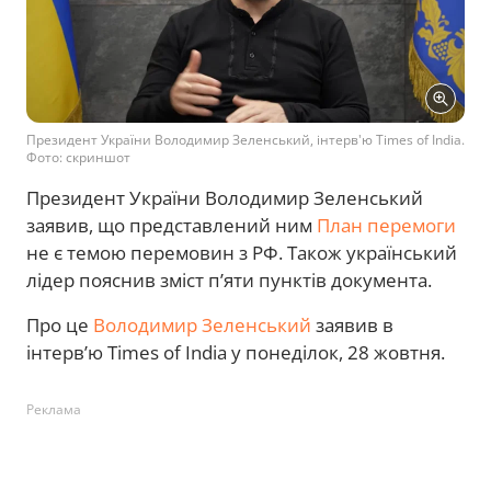
Президент України Володимир Зеленський, інтерв'ю Times of India.
Фото: скриншот
Президент України Володимир Зеленський
заявив, що представлений ним
План перемоги
не є темою перемовин з РФ. Також український
лідер пояснив зміст п’яти пунктів документа.
Про це
Володимир Зеленський
заявив в
інтерв’ю Times of India у понеділок, 28 жовтня.
Реклама