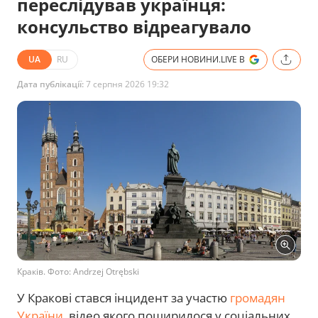
переслідував українця:
консульство відреагувало
UA
RU
ОБЕРИ НОВИНИ.LIVE В
Дата публікації:
7 серпня 2026 19:32
Краків. Фото: Andrzej Otrębski
У Кракові стався інцидент за участю
громадян
України
, відео якого поширилося у соціальних