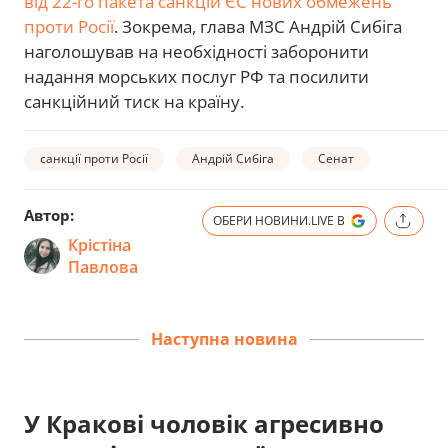
від 22-го пакета санкцій ЄС нових обмежень
проти Росії
. Зокрема, глава МЗС Андрій Сибіга
наголошував на необхідності заборонити
надання морських послуг РФ та посилити
санкційний тиск на країну.
санкції проти Росії
Андрій Сибіга
Сенат
Автор:
ОБЕРИ НОВИНИ.LIVE В
Крістіна
Павлова
Наступна новина
У Кракові чоловік агресивно