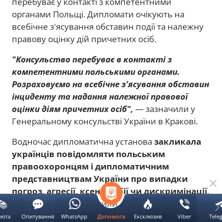
перебуває у контакті з компетентними
органами Польщі. Дипломати очікують на
всебічне з'ясування обставин події та належну
правову оцінку дій причетних осіб.
"Консульство перебуває в контакті з
компетентними польськими органами.
Розраховуємо на всебічне з’ясування обставин
інциденту та надання належної правової
оцінки діям причетних осіб",
— зазначили у
Генеральному консульстві України в Кракові.
Водночас дипломатична установа
закликала
українців повідомляти польським
правоохоронцям і дипломатичним
представництвам України про випадки
погроз, агресії, ксенофобії чи дискримінації
.
У консульстві наголосили, що належне
документування таких випадків та їхня правова
люта
Опитування
WhatsApp
Ексклюзив
Viber
Tele
Допомога