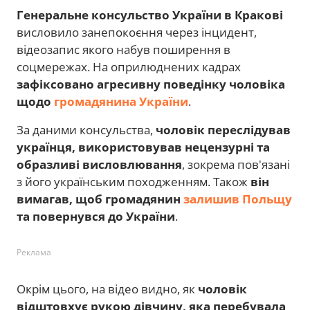
Генеральне консульство України в Кракові
висловило занепокоєння через інцидент,
відеозапис якого набув поширення в
соцмережах. На оприлюднених кадрах
зафіксовано агресивну поведінку чоловіка
щодо
громадянина України
.
За даними консульства,
чоловік переслідував
українця, використовував нецензурні та
образливі висловлювання
, зокрема пов'язані
з його українським походженням. Також
він
вимагав, щоб громадянин
залишив Польщу
та повернувся до України
.
Реклама
Окрім цього, на відео видно, як
чоловік
відштовхує рукою дівчину, яка перебувала