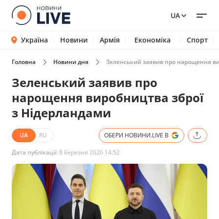
UA
Україна
Новини
Армія
Економіка
Спорт
Головна
Новини дня
Зеленський заявив про нарощення ви
Зеленський заявив про
нарощення виробництва зброї
з Нідерландами
UA
RU
ОБЕРИ НОВИНИ.LIVE В
Дата публікації:
8 березня 2026 14:52