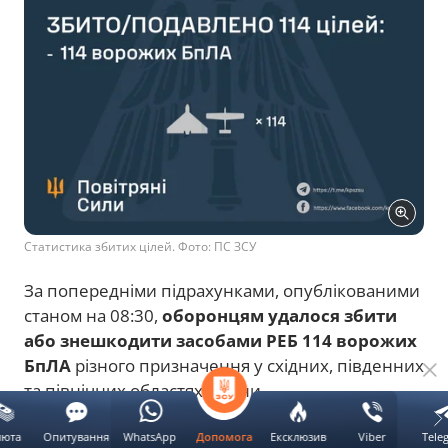
Статистика збитих цілей. Фото: ПС ЗСУ
За попередніми підрахунками, опублікованими
станом на 08:30,
оборонцям удалося збити
або знешкодити засобами РЕБ 114 ворожих
БпЛА
різного призначення у східних, південних
та північних областях країни.
Читайте також:
люта
Опитування
WhatsApp
Ексклюзив
Viber
Tele
Допомога