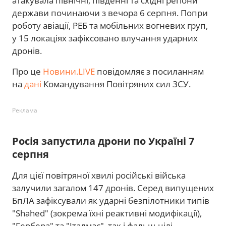
атакувала північні, південні та східні регіони
держави починаючи з вечора 6 серпня. Попри
роботу авіації, РЕБ та мобільних вогневих груп,
у 15 локаціях зафіксовано влучання ударних
дронів.
Про це
Новини.LIVE
повідомляє з посиланням
на
дані
Командування Повітряних сил ЗСУ.
Реклама
Росія запустила дрони по Україні 7
серпня
Для цієї повітряної хвилі російські війська
залучили загалом 147 дронів. Серед випущених
БпЛА зафіксували як ударні безпілотники типів
"Shahed" (зокрема їхні реактивні модифікації),
"Гербера" та "Італмас", так і фальш-цілі