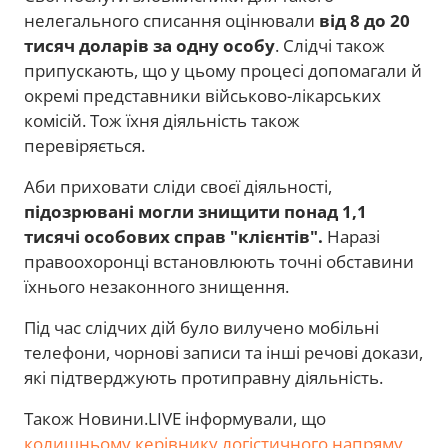
нелегального списання оцінювали
від 8 до 20
тисяч доларів за одну особу
. Слідчі також
припускають, що у цьому процесі допомагали й
окремі представники військово-лікарських
комісій. Тож їхня діяльність також
перевіряється.
Аби приховати сліди своєї діяльності,
підозрювані могли знищити понад 1,1
тисячі особових справ "клієнтів".
Наразі
правоохоронці встановлюють точні обставини
їхнього незаконного знищення.
Під час слідчих дій було вилучено мобільні
телефони, чорнові записи та інші речові докази,
які підтверджують протиправну діяльність.
Також Новини.LIVE інформували, що
колишньому керівнику логістичного напряму