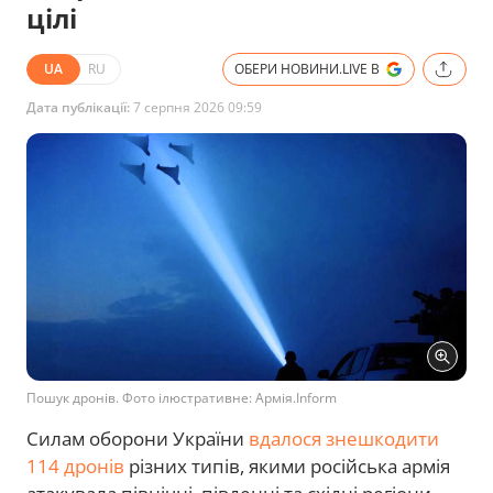
цілі
UA
RU
ОБЕРИ НОВИНИ.LIVE В
Дата публікації:
7 серпня 2026 09:59
Пошук дронів. Фото ілюстративне: Армія.Inform
Силам оборони України
вдалося знешкодити
114 дронів
різних типів, якими російська армія