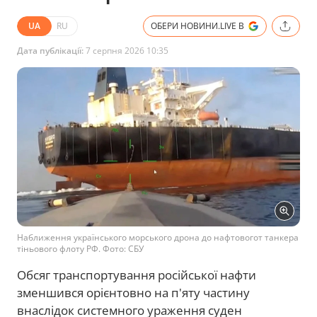
UA
RU
ОБЕРИ НОВИНИ.LIVE В
Дата публікації:
7 серпня 2026 10:35
Наближення українського морського дрона до нафтовогот танкера
тіньового флоту РФ. Фото: СБУ
Обсяг транспортування російської нафти
зменшився орієнтовно на п'яту частину
внаслідок системного ураження суден