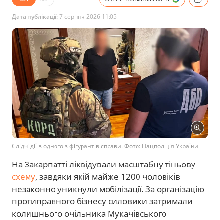
Дата публікації:
7 серпня 2026 11:05
Слідчі дії в одного з фігурантів справи. Фото: Нацполіція України
На Закарпатті ліквідували масштабну тіньову
схему
, завдяки якій майже 1200 чоловіків
незаконно уникнули мобілізації. За організацію
протиправного бізнесу силовики затримали
колишнього очільника Мукачівського