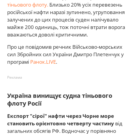
тіньового флоту.
Близько 20% усіх перевезень
російської нафти наразі зупинено, угруповання
залучених до цих процесів суден налічувало
майже 200 одиниць, тож поточні втрати ворога
вважаються доволі критичними.
Про це повідомив речник Військово-морських
сил Збройних сил України Дмитро Плетенчук у
програмі
Ранок.LIVE
.
Реклама
Україна винищує судна тіньового
флоту Росії
Експорт "сірої" нафти через Чорне море
становить орієнтовно четверту частину
від
загальних обсягів РФ. Водночас у порівняно