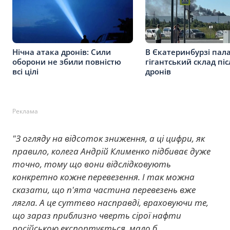
Нічна атака дронів: Сили
В Єкатеринбурзі пал
оборони не збили повністю
гігантський склад піс
всі цілі
дронів
Реклама
"З огляду на відсоток зниження, а ці цифри, як
правило, колега Андрій Клименко підбиває дуже
точно, тому що вони відслідковують
конкретно кожне перевезення. І так можна
сказати, що п'ята частина перевезень вже
лягла. А це суттєво насправді, враховуючи те,
що зараз приблизно чверть сірої нафти
російською експортується, мало б