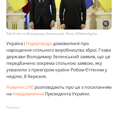
Роб Єттен та Володимир Зеленський. Фото: X/ZelenskyyUa
Україна і
Нідерланди
домовилися про
нарощення спільного виробництва зброї. Глава
держави Володимир Зеленський заявив, що це
передбачено зокрема спільною заявою, яку
ухвалили з прем'єром країни Робом Єттеном у
неділю, 8 березня.
Новини.LIVE
розповідають про це з посиланням
на
повідомлення
Президента України.
Реклама