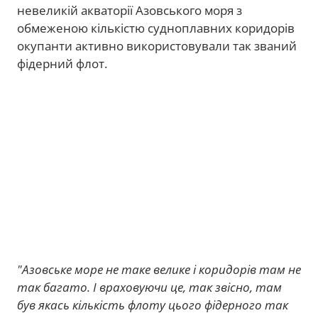
невеликій акваторії Азовського моря з
обмеженою кількістю судноплавних коридорів
окупанти активно використовували так званий
фідерний флот.
"Азовське море не таке велике і коридорів там не
так багато. І враховуючи це, так звісно, там
був якась кількість флоту цього фідерного так