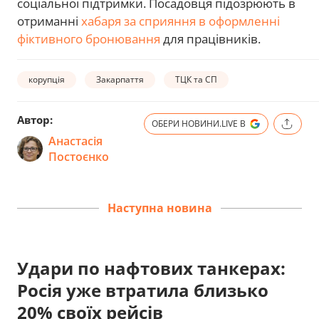
соціальної підтримки. Посадовця підозрюють в
отриманні
хабаря за сприяння в оформленні
фіктивного бронювання
для працівників.
корупція
Закарпаття
ТЦК та СП
Автор:
ОБЕРИ НОВИНИ.LIVE В
Анастасія
Постоєнко
Наступна новина
Удари по нафтових танкерах:
Росія уже втратила близько
20% своїх рейсів