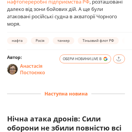
нафтопереробні підприємства РФ
, розташовані
далеко від зони бойових дій. А ще були
атаковані російські судна в акваторії Чорного
моря.
нафта
Росія
танкер
Тіньовий флот РФ
еф
Автор:
ОБЕРИ НОВИНИ.LIVE В
Анастасія
Постоєнко
Наступна новина
Нічна атака дронів: Сили
оборони не збили повністю всі