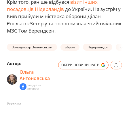
Крім того, раніше відбувся
візит інших
посадовців Нідерландів
до України. На зустріч у
Київ прибули міністерка оборони Ділан
Єшільгоз-Зегеріу та новопризначений очільник
МЗС Том Берендсен.
Володимир Зеленський
зброя
Нідерланди
спів
Автор:
ОБЕРИ НОВИНИ.LIVE В
Ольга
Антоновська
Слідкуй за
автором
Реклама