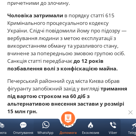
причетними до злочину.
Чоловіка затримали
в порядку статті 615
Кримінального процесуального кодексу
України. Слідчі повідомили йому про підозру —
вербування людини з метою експлуатації з
використанням обману та уразливого стану,
вчинене за попередньою змовою групою осіб.
Санкція статті передбачає
до 12 років
позбавлення волі з конфіскацією майна.
Печерський районний суд міста Києва обрав
фігуранту запобіжний захід у вигляді
тримання
під вартою строком на 60 діб з
альтернативою внесення застави у розмірі
15 млн грн.
Наразі тривають слідчі дії, спрямовані на
встановлення причетності інших учасників
люта
Опитування
WhatsApp
Ексклюзив
Viber
Tele
Допомога