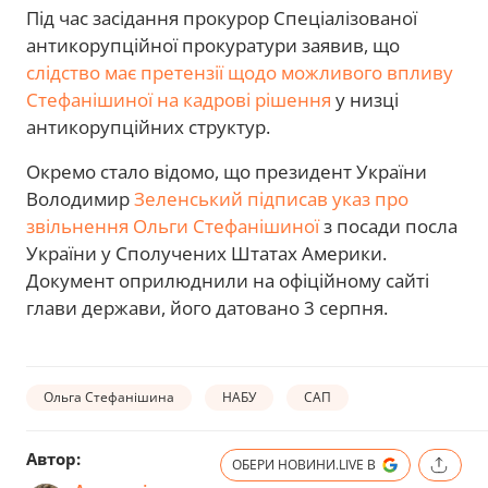
Під час засідання прокурор Спеціалізованої
антикорупційної прокуратури заявив, що
слідство має претензії щодо можливого впливу
Стефанішиної на кадрові рішення
у низці
антикорупційних структур.
Окремо стало відомо, що президент України
Володимир
Зеленський підписав указ про
звільнення Ольги Стефанішиної
з посади посла
України у Сполучених Штатах Америки.
Документ оприлюднили на офіційному сайті
глави держави, його датовано 3 серпня.
Ольга Стефанішина
НАБУ
САП
Автор:
ОБЕРИ НОВИНИ.LIVE В