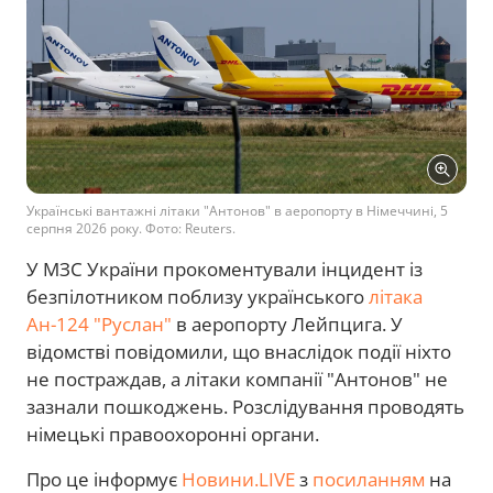
Українські вантажні літаки "Антонов" в аеропорту в Німеччині, 5
серпня 2026 року. Фото: Reuters.
У МЗС України прокоментували інцидент із
безпілотником поблизу українського
літака
Ан-124 "Руслан"
в аеропорту Лейпцига. У
відомстві повідомили, що внаслідок події ніхто
не постраждав, а літаки компанії "Антонов" не
зазнали пошкоджень. Розслідування проводять
німецькі правоохоронні органи.
Про це інформує
Новини.LIVE
з
посиланням
на