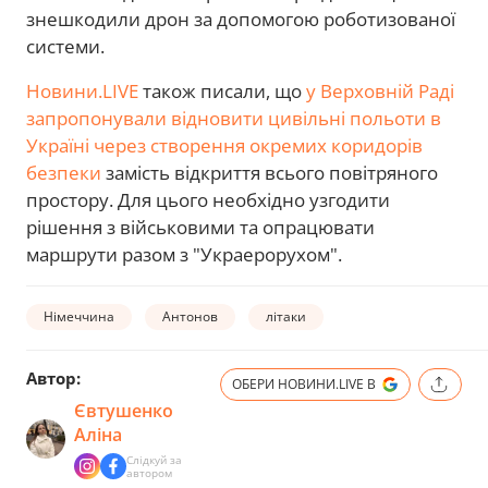
знешкодили дрон за допомогою роботизованої
системи.
Новини.LIVE
також писали, що
у Верховній Раді
запропонували відновити цивільні польоти в
Україні через створення окремих коридорів
безпеки
замість відкриття всього повітряного
простору. Для цього необхідно узгодити
рішення з військовими та опрацювати
маршрути разом з "Украерорухом".
Німеччина
Антонов
літаки
Автор:
ОБЕРИ НОВИНИ.LIVE В
Євтушенко
Аліна
Слідкуй за
автором