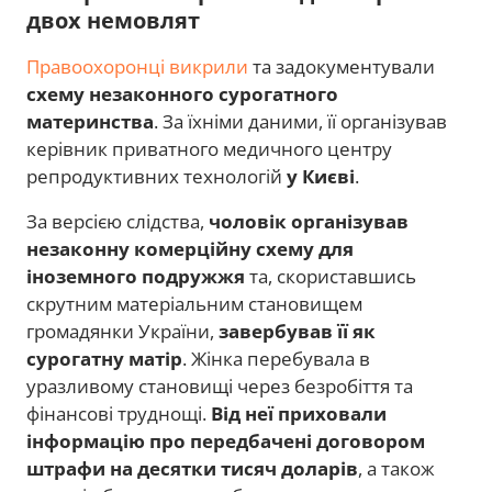
двох немовлят
Правоохоронці викрили
та задокументували
схему незаконного сурогатного
материнства
. За їхніми даними, її організував
керівник приватного медичного центру
репродуктивних технологій
у Києві
.
За версією слідства,
чоловік організував
незаконну комерційну схему для
іноземного подружжя
та, скориставшись
скрутним матеріальним становищем
громадянки України,
завербував її як
сурогатну матір
. Жінка перебувала в
уразливому становищі через безробіття та
фінансові труднощі.
Від неї приховали
інформацію про передбачені договором
штрафи на десятки тисяч доларів
, а також