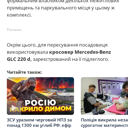
формальним власником декількох нежитлових
приміщень та паркувального місця у цьому ж
комплексі.
Реклама
Окрім цього, для пересування посадовиця
використовувала
кросовер Mercedes-Benz
GLC 220 d,
зареєстрований на її підлеглого.
Читайте також:
Поліція викрила нез
ЗСУ уразили черговий НПЗ за
сурогатне материнст
понад 1300 км углиб РФ: ефір