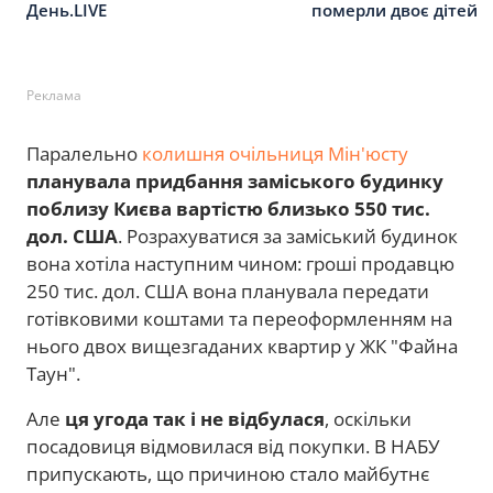
померли двоє дітей
День.LIVE
Реклама
Паралельно
колишня очільниця Мін'юсту
планувала придбання заміського будинку
поблизу Києва вартістю близько 550 тис.
дол. США
. Розрахуватися за заміський будинок
вона хотіла наступним чином: гроші продавцю
250 тис. дол. США вона планувала передати
готівковими коштами та переоформленням на
нього двох вищезгаданих квартир у ЖК "Файна
Таун".
Але
ця угода так і не відбулася
, оскільки
посадовиця відмовилася від покупки. В НАБУ
припускають, що причиною стало майбутнє