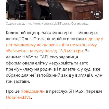
Судове засідання. Фото: Новини.LIVE/Галина Остаповець
Колишній віцепрем'єр-міністерці — міністерці
юстиції Ользі Стефанішиній оголосили
підозру у
неправдивому декларуванні та незаконному
збагаченні на суму понад 13,9 млн грн
. За
даними НАБУ та САП, ексурядовиця
оформлювала елітну нерухомість та авто
преміумкласу на родичів і підлеглих, у суді вже
обрано для неї запобіжний захід у вигляді 6 млн
грн застави.
Про це
повідомили
в пресслужбі НАБУ, передає
Новини.LIVE
.