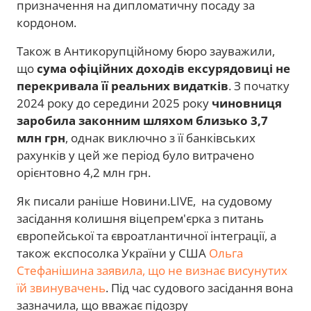
призначення на дипломатичну посаду за
кордоном.
Також в Антикорупційному бюро зауважили,
що
сума офіційних доходів ексурядовиці не
перекривала її реальних видатків
. З початку
2024 року до середини 2025 року
чиновниця
заробила законним шляхом близько 3,7
млн грн
, однак виключно з її банківських
рахунків у цей же період було витрачено
орієнтовно 4,2 млн грн.
Як писали раніше Новини.LIVE, на судовому
засідання колишня віцепрем'єрка з питань
європейської та євроатлантичної інтеграції, а
також експосолка України у США
Ольга
Стефанішина заявила, що не визнає висунутих
їй звинувачень
. Під час судового засідання вона
зазначила, що вважає підозру