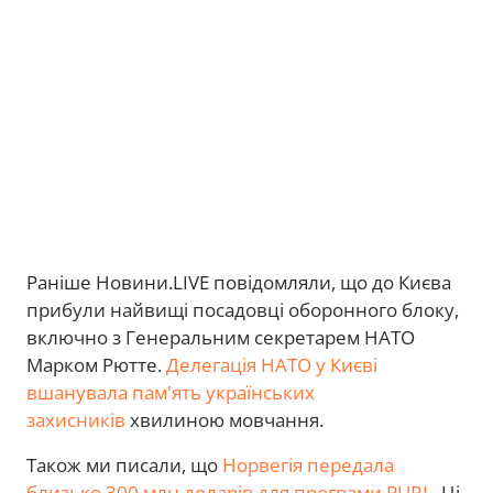
Раніше Новини.LIVE повідомляли, що до Києва
прибули найвищі посадовці оборонного блоку,
включно з Генеральним секретарем НАТО
Марком Рютте.
Делегація НАТО у Києві
вшанувала пам'ять українських
захисників
хвилиною мовчання.
Також ми писали, що
Норвегія передала
близько 300 млн доларів для програми PURL
. Ці