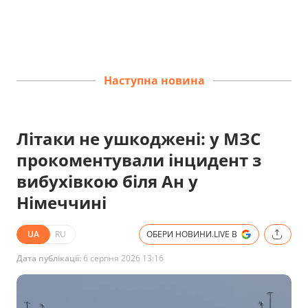
Наступна новина
Літаки не ушкоджені: у МЗС
прокоментували інцидент з
вибухівкою біля Ан у
Німеччині
UA
RU
ОБЕРИ НОВИНИ.LIVE В
Дата публікації:
6 серпня 2026 13:16