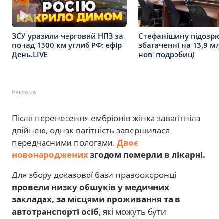
Стефанішину підозр
ЗСУ уразили черговий НПЗ за
збагаченні на 13,9 мл
понад 1300 км углиб РФ: ефір
нові подробиці
День.LIVE
Реклама
Після перенесення ембріонів жінка завагітніла
двійнею, однак вагітність завершилася
передчасними пологами.
Двоє
новонароджених
згодом померли в лікарні.
Для збору доказової бази правоохоронці
провели низку обшуків у медичних
закладах, за місцями проживання та в
автотранспорті осіб
, які можуть бути