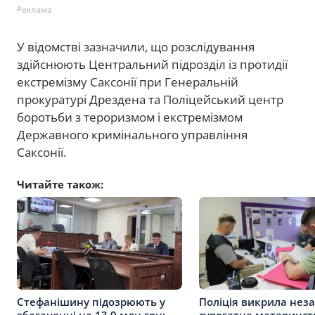
Реклама
У відомстві зазначили, що розслідування
здійснюють Центральний підрозділ із протидії
екстремізму Саксонії при Генеральній
прокуратурі Дрездена та Поліцейський центр
боротьби з тероризмом і екстремізмом
Державного кримінального управління
Саксонії.
Читайте також:
Стефанішину підозрюють у
Поліція викрила нез
збагаченні на 13,9 млн грн:
сурогатне материнст