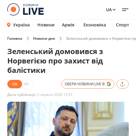
UA
Україна
Новини
Армія
Економіка
Спорт
Головна
Новини дня
Зеленський домовився з Норвегією про
Зеленський домовився з
Норвегією про захист від
балістики
UA
RU
ОБЕРИ НОВИНИ.LIVE В
Дата публікації:
3 червня 2026 15:57