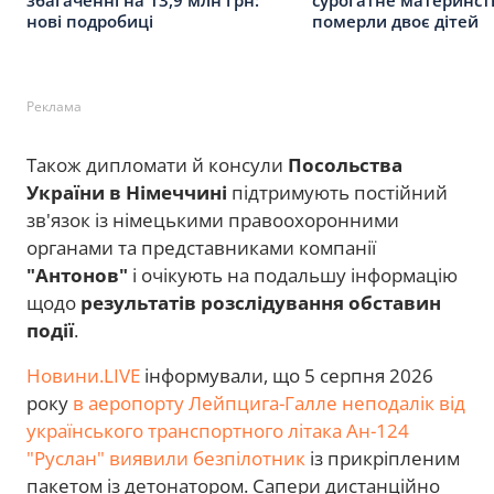
нові подробиці
померли двоє дітей
Реклама
Також дипломати й консули
Посольства
України в Німеччині
підтримують постійний
зв'язок із німецькими правоохоронними
органами та представниками компанії
"Антонов"
і очікують на подальшу інформацію
щодо
результатів розслідування обставин
події
.
Новини.LIVE
інформували, що 5 серпня 2026
року
в аеропорту Лейпцига-Галле неподалік від
українського транспортного літака Ан-124
"Руслан" виявили безпілотник
із прикріпленим
пакетом із детонатором. Сапери дистанційно