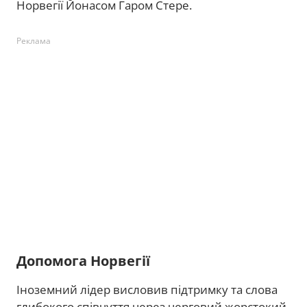
Норвегії Йонасом Гаром Стере.
Реклама
Допомога Норвегії
Іноземний лідер висловив підтримку та слова
глибокого співчуття через черговий жорстокий