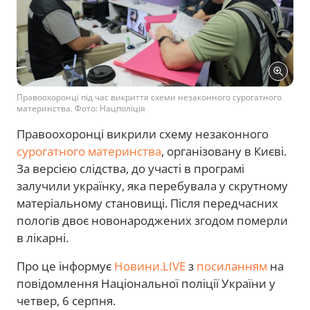
Правоохоронці під час викриття схеми незаконного сурогатного
материнства. Фото: Нацполіція
Правоохоронці викрили схему незаконного
сурогатного материнства
, організовану в Києві.
За версією слідства, до участі в програмі
залучили українку, яка перебувала у скрутному
матеріальному становищі. Після передчасних
пологів двоє новонароджених згодом померли
в лікарні.
Про це інформує
Новини.LIVE
з
посиланням
на
повідомлення Національної поліції України у
четвер, 6 серпня.