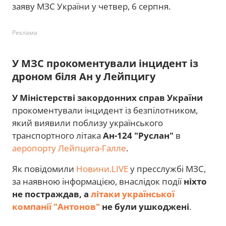
заяву МЗС України у четвер, 6 серпня.
Реклама
У МЗС прокоментували інцидент із
дроном біля Ан у Лейпцигу
У Міністерстві закордонних справ України
прокоментували інцидент із безпілотником,
який виявили поблизу українського
транспортного літака
Ан-124 "Руслан"
в
аеропорту Лейпцига-Галле
.
Як повідомили
Новини.LIVE
у пресслужбі МЗС,
за наявною інформацією, внаслідок події
ніхто
не постраждав, а
літаки української
компанії "Антонов"
не були ушкоджені
.