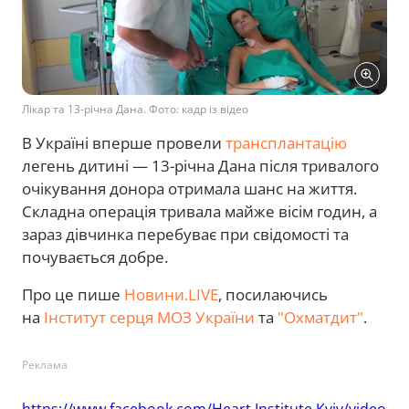
Лікар та 13-річна Дана. Фото: кадр із відео
В Україні вперше провели
трансплантацію
легень дитині — 13-річна Дана після тривалого
очікування донора отримала шанс на життя.
Складна операція тривала майже вісім годин, а
зараз дівчинка перебуває при свідомості та
почувається добре.
Про це пише
Новини.LIVE
, посилаючись
на
Інститут серця МОЗ України
та
"Охматдит"
.
Реклама
https://www.facebook.com/Heart.Institute.Kyiv/video