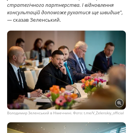
стратегічного партнерства. І відновлення
консультацій допоможе рухатися ще швидше",
—
сказав Зеленський.
Володимир Зеленський в Німеччині. Фото: t.me/V_Zelenskiy_official