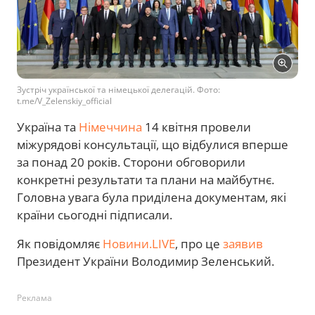
Зустріч української та німецької делегацій. Фото:
t.me/V_Zelenskiy_official
Україна та
Німеччина
14 квітня провели
міжурядові консультації, що відбулися вперше
за понад 20 років. Сторони обговорили
конкретні результати та плани на майбутнє.
Головна увага була приділена документам, які
країни сьогодні підписали.
Як повідомляє
Новини.LIVE
, про це
заявив
Президент України Володимир Зеленський.
Реклама