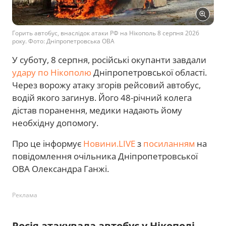
Горить автобус, внаслідок атаки РФ на Нікополь 8 серпня 2026
року. Фото: Дніпропетровська ОВА
У суботу, 8 серпня, російські окупанти завдали
удару по Нікополю
Дніпропетровської області.
Через ворожу атаку згорів рейсовий автобус,
водій якого загинув. Його 48-річний колега
дістав поранення, медики надають йому
необхідну допомогу.
Про це інформує
Новини.LIVE
з
посиланням
на
повідомлення очільника Дніпропетровської
ОВА Олександра Ганжі.
Реклама
Росія атакувала автобус у Нікополі