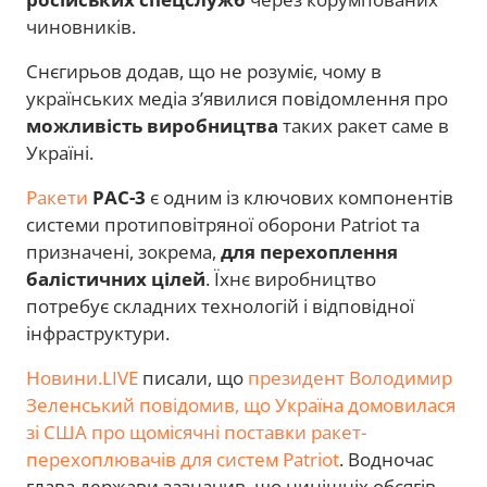
чиновників.
Снєгирьов додав, що не розуміє, чому в
українських медіа з’явилися повідомлення про
можливість виробництва
таких ракет саме в
Україні.
Ракети
PAC-3
є одним із ключових компонентів
системи протиповітряної оборони Patriot та
призначені, зокрема,
для перехоплення
балістичних цілей
. Їхнє виробництво
потребує складних технологій і відповідної
інфраструктури.
Новини.LIVE
писали, що
президент Володимир
Зеленський повідомив, що Україна домовилася
зі США про щомісячні поставки ракет-
перехоплювачів для систем Patriot
. Водночас
глава держави зазначив, що нинішніх обсягів