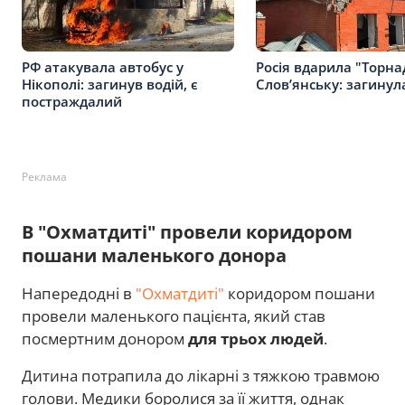
РФ атакувала автобус у
Росія вдарила "Торна
Нікополі: загинув водій, є
Слов’янську: загину
постраждалий
Реклама
В "Охматдиті" провели коридором
пошани маленького донора
Напередодні в
"Охматдиті"
коридором пошани
провели маленького пацієнта, який став
посмертним донором
для трьох людей
.
Дитина потрапила до лікарні з тяжкою травмою
голови. Медики боролися за її життя, однак