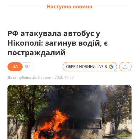
Наступна новина
РФ атакувала автобус у
Нікополі: загинув водій, є
постраждалий
UA
RU
ОБЕРИ НОВИНИ.LIVE В
Дата публікації:
8 серпня 2026 16:57