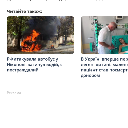
Читайте також:
РФ атакувала автобус у
В Україні вперше пе
Нікополі: загинув водій, є
легені дитині: мален
постраждалий
пацієнт став посмер
донором
Реклама