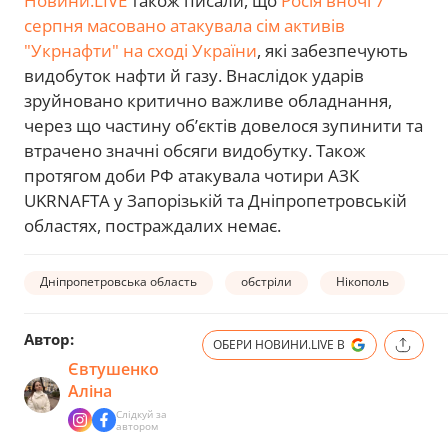
Новини.LIVE
також писали, що
Росія вночі 7
серпня масовано атакувала сім активів
"Укрнафти" на сході України
, які забезпечують
видобуток нафти й газу. Внаслідок ударів
зруйновано критично важливе обладнання,
через що частину об’єктів довелося зупинити та
втрачено значні обсяги видобутку. Також
протягом доби РФ атакувала чотири АЗК
UKRNAFTA у Запорізькій та Дніпропетровській
областях, постраждалих немає.
Дніпропетровська область
обстріли
Нікополь
Автор:
ОБЕРИ НОВИНИ.LIVE В
Євтушенко
Аліна
Слідкуй за
автором