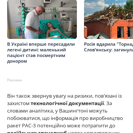
В Україні вперше пересадили
Росія вдарила "Торна
легені дитині: маленький
Слов’янську: загину
пацієнт став посмертним
донором
Реклама
Він також звернув увагу на ризики, пов’язані із
захистом
технологічної документації
. За
словами аналітика, у Вашингтоні можуть
побоюватися, що інформація про виробництво
ракет PAC-3 потенційно може потрапити до
російських спецслужб
через корумпованих