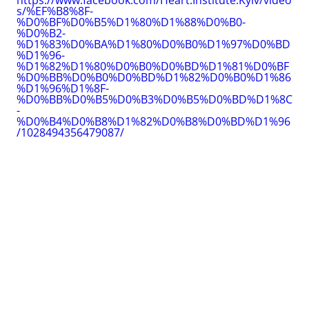
s/%EF%B8%8F-
%D0%BF%D0%B5%D1%80%D1%88%D0%B0-
%D0%B2-
%D1%83%D0%BA%D1%80%D0%B0%D1%97%D0%BD
%D1%96-
%D1%82%D1%80%D0%B0%D0%BD%D1%81%D0%BF
%D0%BB%D0%B0%D0%BD%D1%82%D0%B0%D1%86
%D1%96%D1%8F-
%D0%BB%D0%B5%D0%B3%D0%B5%D0%BD%D1%8C
-
%D0%B4%D0%B8%D1%82%D0%B8%D0%BD%D1%96
/1028494356479087/