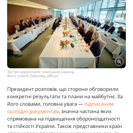
Зустріч української і німецької команд.
Фото: t.me/V_Zelenskiy_official
Президент розповів, що сторони обговорили
конкретні результати та плани на майбутнє. За
його словами, головна увага —
підписаним
сьогодні документам
, значна частина яких
спрямована на підвищення обороноздатності
та стійкості України. Також представники країн