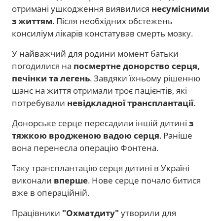
отримані ушкодження виявилися
несумісними
з життям
. Після необхідних обстежень
консиліум лікарів констатував смерть мозку.
У найважчий для родини момент батьки
погодилися на
посмертне донорство серця,
печінки та легень
. Завдяки їхньому рішенню
шанс на життя отримали троє пацієнтів, які
потребували
невідкладної трансплантації
.
Донорське серце пересадили іншій дитині
з
тяжкою вродженою вадою серця
. Раніше
вона перенесла операцію Фонтена.
Таку трансплантацію серця дитині в Україні
виконали
вперше
. Нове серце почало битися
вже в операційній.
Працівники
"Охматдиту"
утворили для