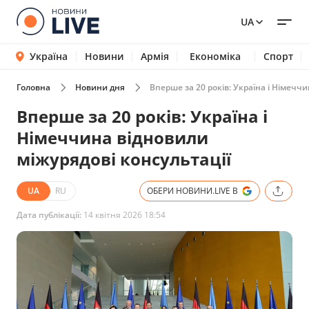
UA
Україна
Новини
Армія
Економіка
Спорт
Головна
Новини дня
Вперше за 20 років: Україна і Німечч
Вперше за 20 років: Україна і
Німеччина відновили
міжурядові консультації
UA
RU
ОБЕРИ НОВИНИ.LIVE В
Дата публікації:
14 квітня 2026 18:54