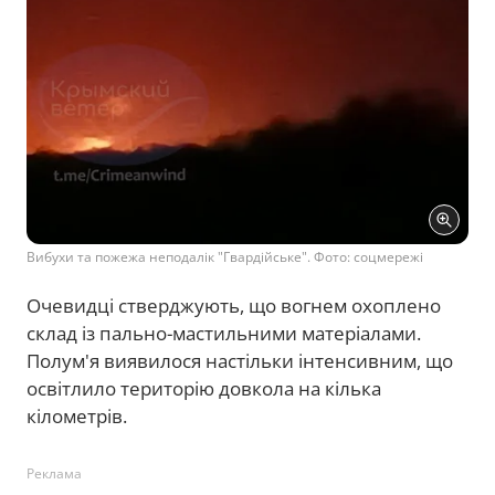
Вибухи та пожежа неподалік "Гвардійське". Фото: соцмережі
Очевидці стверджують, що вогнем охоплено
склад із пально-мастильними матеріалами.
Полум'я виявилося настільки інтенсивним, що
освітлило територію довкола на кілька
кілометрів.
Реклама