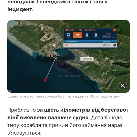
неподалік Геленджика також стався
інцидент
.
Судно, яке охопила пожежа біля Геленджика. Фото: соцмережі
Приблизно
за шість кілометрів від берегової
лінії виявлено палаюче судно
. Деталі щодо
типу корабля та причин його займання наразі
з'ясовуються.