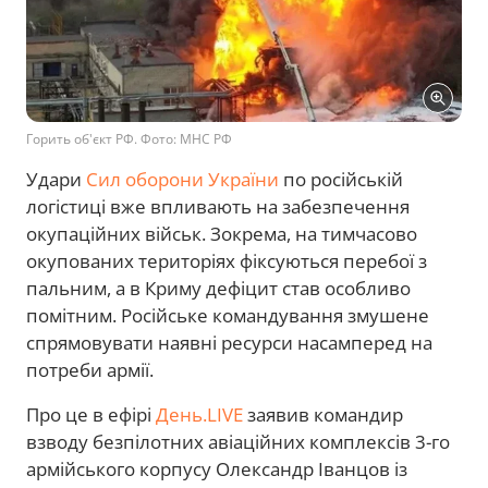
Горить об'єкт РФ. Фото: МНС РФ
Удари
Сил оборони України
по російській
логістиці вже впливають на забезпечення
окупаційних військ. Зокрема, на тимчасово
окупованих територіях фіксуються перебої з
пальним, а в Криму дефіцит став особливо
помітним. Російське командування змушене
спрямовувати наявні ресурси насамперед на
потреби армії.
Про це в ефірі
День.LIVE
заявив командир
взводу безпілотних авіаційних комплексів 3-го
армійського корпусу Олександр Іванцов із