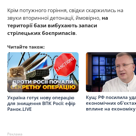
Крім потужного горіння, свідки скаржились на
звуки вторинної детонації, ймовірно,
на
території бази вибухають запаси
стрілецьких боєприпасів
.
Читайте також:
Кущ: РФ посилила уд
Україна готує нову операцію
економічних об'єктах
для знищення ВПК Росії: ефір
вплине на економіку
Ранок.LIVE
Реклама