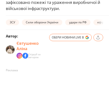
зафіксовано пожежі та ураження виробничої й
військової інфраструктури.
ЗСУ
Сили оборони України
удари по РФ
ефір Но
Автор:
ОБЕРИ НОВИНИ.LIVE В
Євтушенко
Аліна
Слідкуй за
автором
Реклама