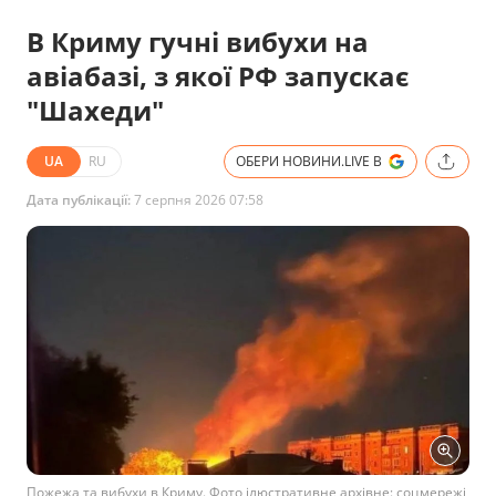
В Криму гучні вибухи на
авіабазі, з якої РФ запускає
"Шахеди"
UA
RU
ОБЕРИ НОВИНИ.LIVE В
Дата публікації:
7 серпня 2026 07:58
Пожежа та вибухи в Криму. Фото ілюстративне архівне: соцмережі