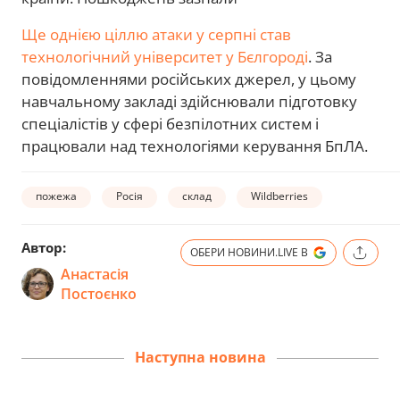
Ще однією ціллю атаки у серпні став
технологічний університет у Бєлгороді
. За
повідомленнями російських джерел, у цьому
навчальному закладі здійснювали підготовку
спеціалістів у сфері безпілотних систем і
працювали над технологіями керування БпЛА.
пожежа
Росія
склад
Wildberries
Автор:
ОБЕРИ НОВИНИ.LIVE В
Анастасія
Постоєнко
Наступна новина