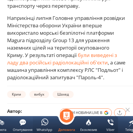
транспорту через переправу.
Наприкінці липня Головне управління розвідки
Міністерства оборони України вперше
використало морські безпілотні платформи
Magura підрозділу Group 13 для ураження
наземних цілей на території окупованого
Криму. У результаті операції
були виведені з
ладу два російські радіолокаційні об'єкти
, а саме
машина управління комплексу РЛС "Подльот" і
радіолокаційний запитувач "Пароль-4".
Крим
вибух
Шахед
Автор:
ОБЕРИ НОВИНИ.LIVE В
Анастасія
Постоєнко
люта
Опитування
WhatsApp
Ексклюзив
Viber
Tele
Допомога