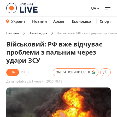
UA
Україна
Новини
Армія
Економіка
Спорт
Головна
Новини дня
Військовий: РФ вже відчуває проблем
Військовий: РФ вже відчуває
проблеми з пальним через
удари ЗСУ
UA
RU
ОБЕРИ НОВИНИ.LIVE В
Дата публікації:
1 червня 2026 18:13