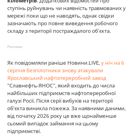
кілометрів
. Додаткових відомостей про
ступінь руйнувань чи наявність травмованих у
мережі поки що не наводять, однак свідки
зазначають про повне виведення робочого
складу з території постраждалого об'єкта.
Реклама
Як повідомляли раніше Новини.LIVE,
у ніч на 6
серпня безпілотники знову атакували
Ярославський нафтопереробний завод
"Славнефть-ЯНОС", який входить до числа
найбільших підприємств нафтопереробної
галузі Росії. Після серії вибухів на території
об'єкта виникла пожежа. За наявними даними,
від початку 2026 року це вже щонайменше
сьомий випадок займання на цьому
підприємстві.