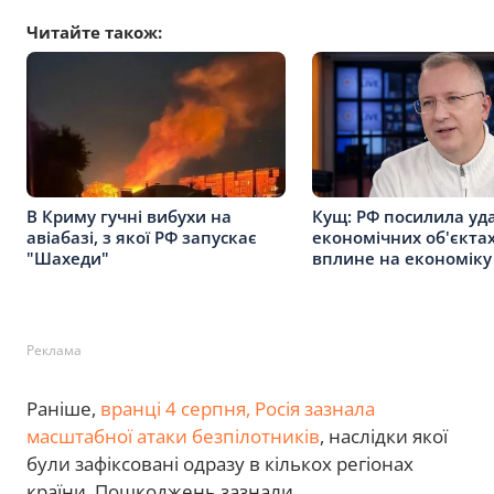
Читайте також:
В Криму гучні вибухи на
Кущ: РФ посилила уд
авіабазі, з якої РФ запускає
економічних об'єктах
"Шахеди"
вплине на економіку
Реклама
Раніше,
вранці 4 серпня, Росія зазнала
масштабної атаки безпілотників
, наслідки якої
були зафіксовані одразу в кількох регіонах
країни. Пошкоджень зазнали