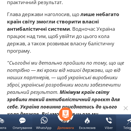
практичний результат.
Глава держави наголосив, що
лише небагато
країн світу змогли створити власні
антибалістичні системи
. Водночас Україна
працює над тим, щоб увійти до цього кола
держав, а також розвиває власну балістичну
програму.
"Сьогодні ми детально пройшли по тому, що ще
потрібно — які кроки від нашої держави, що від
наших партнерів, — щоб українські виробники
зброї, українські розробники могли забезпечити
реальний результат.
Мінімум країн світу
зробили такий антибалістичний проєкт для
себе. Україна повинна приєднатись до цього
кола держав. Всі умови для цього ми
створюємо. Інші робили десятиліттями свої
розробки. Україна повинна зробити
люта
Опитування
WhatsApp
Ексклюзив
Viber
Tele
Допомога