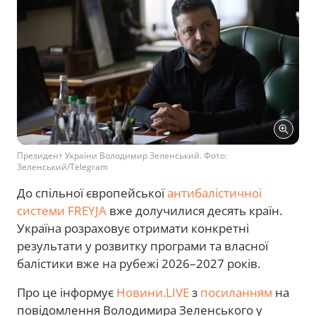
Президент України Володимир Зеленський. Фото:
Зеленський/Telegram
До спільної європейської
антибалістичної
системи FREYJA
вже долучилися десять країн.
Україна розраховує отримати конкретні
результати у розвитку програми та власної
балістики вже на рубежі 2026–2027 років.
Про це інформує
Новини.LIVE
з
посиланням
на
повідомлення Володимира Зеленського у