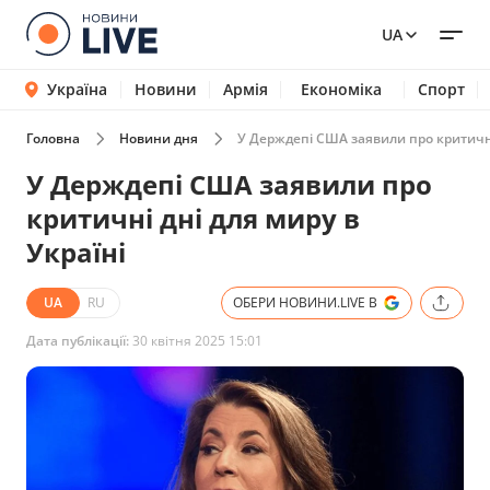
UA
Україна
Новини
Армія
Економіка
Спорт
Головна
Новини дня
У Держдепі США заявили про критичні 
У Держдепі США заявили про
критичні дні для миру в
Україні
UA
RU
ОБЕРИ НОВИНИ.LIVE В
Дата публікації:
30 квітня 2025 15:01