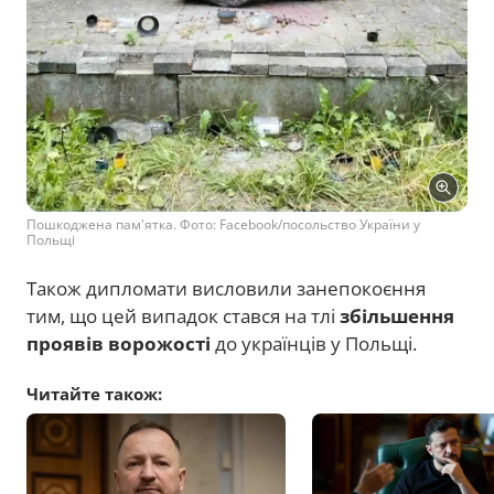
Пошкоджена пам'ятка. Фото: Facebook/посольство України у
Польщі
Також дипломати висловили занепокоєння
тим, що цей випадок стався на тлі
збільшення
проявів ворожості
до українців у Польщі.
Читайте також: