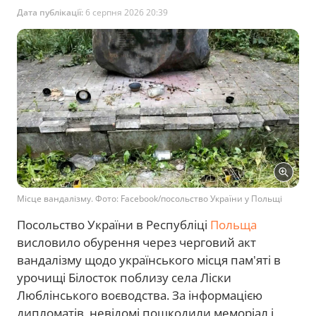
Дата публікації:
6 серпня 2026 20:39
Місце вандалізму. Фото: Facebook/посольство України у Польщі
Посольство України в Республіці
Польща
висловило обурення через черговий акт
вандалізму щодо українського місця пам'яті в
урочищі Білосток поблизу села Ліски
Люблінського воєводства. За інформацією
дипломатів, невідомі пошкодили меморіал і