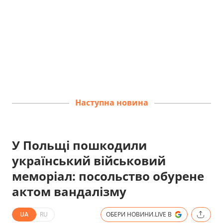
Наступна новина
У Польщі пошкодили
український військовий
меморіал: посольство обурене
актом вандалізму
UA
RU
ОБЕРИ НОВИНИ.LIVE В