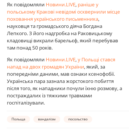
Як повідомляли
Новини.LIVE
,
раніше у
польському Кракові невідомі осквернили місце
поховання українського письменника
,
науковця та громадського діяча Богдана
Лепкого. З його надгробка на Раковицькому
кладовищі викрали барельєф, який перебував
там понад 50 років.
Як повідомляли
Новини.LIVE
,
у Польщі стався
напад на двох громадян України
, який, за
попередніми даними, мав ознаки ксенофобії.
Українська пара зазнала жорстокого побиття
після того, як нападники почули їхню розмову, а
постраждалих із тяжкими травмами
госпіталізували.
Польща
вандалізм
посольство