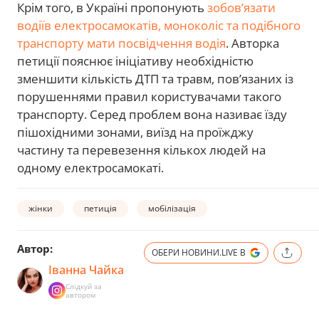
Крім того, в Україні пропонують
зобов’язати
водіїв електросамокатів, моноколіс та подібного
транспорту мати посвідчення водія
. Авторка
петиції пояснює ініціативу необхідністю
зменшити кількість ДТП та травм, пов’язаних із
порушеннями правил користувачами такого
транспорту. Серед проблем вона називає їзду
пішохідними зонами, виїзд на проїжджу
частину та перевезення кількох людей на
одному електросамокаті.
жінки
петиція
мобілізація
Автор:
ОБЕРИ НОВИНИ.LIVE В
Іванна Чайка
Слідкуй за
автором