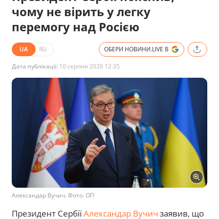
чому не вірить у легку
перемогу над Росією
UA
RU
ОБЕРИ НОВИНИ.LIVE В
Дата публікації:
10 серпня 2026 12:35
Александар Вучич. Фото: ОП
Президент Сербії
Александар Вучич
заявив, що