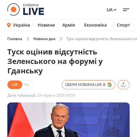
UA
Україна
Новини
Армія
Економіка
Спорт
Головна
Новини дня
Туск оцінив відсутність Зеленського н
Туск оцінив відсутність
Зеленського на форумі у
Гданську
UA
RU
ОБЕРИ НОВИНИ.LIVE В
Дата публікації:
24 червня 2026 09:59