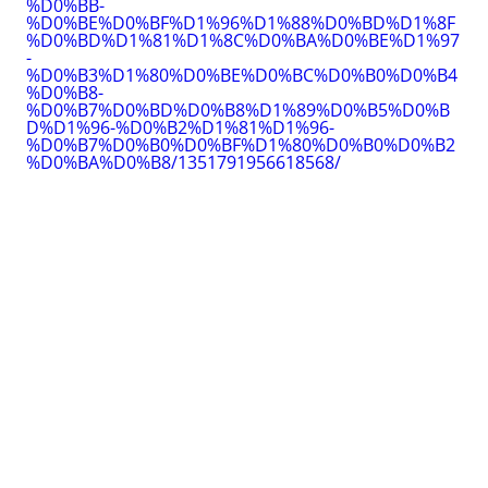
%D0%BB-
%D0%BE%D0%BF%D1%96%D1%88%D0%BD%D1%8F
%D0%BD%D1%81%D1%8C%D0%BA%D0%BE%D1%97
-
%D0%B3%D1%80%D0%BE%D0%BC%D0%B0%D0%B4
%D0%B8-
%D0%B7%D0%BD%D0%B8%D1%89%D0%B5%D0%B
D%D1%96-%D0%B2%D1%81%D1%96-
%D0%B7%D0%B0%D0%BF%D1%80%D0%B0%D0%B2
%D0%BA%D0%B8/1351791956618568/