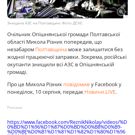
Знищена АЗС на Полтавщині. Фото: ДСНС
Очільник Опішнянської громади Полтавської
області Микола Різник попередив, що
незабаром
Полтавщина
може залишитися без
жодної працюючої заправки. Зокрема, російські
окупанти знищили всі АЗС в Опішнянській
громаді.
Про це Микола Різник
повідомив
у Facebook у
понеділок, 10 серпня, передає
Новини.LIVE
.
Реклама
https://www.facebook.com/ReznikNikolay/videos/%D
0%BD%D1%96%D1%87%D0%BD%D0%B8%D0%B9-
%D0%BE%D0%B1%D1%81%D1%82%D1%80%D1%96