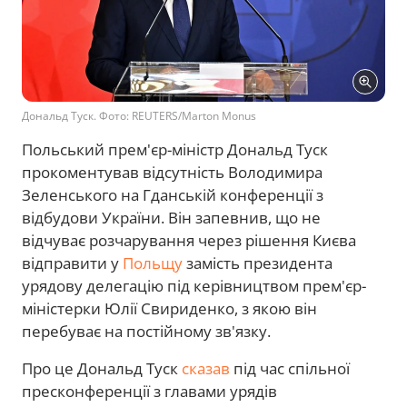
Дональд Туск. Фото: REUTERS/Marton Monus
Польський прем'єр-міністр Дональд Туск
прокоментував відсутність Володимира
Зеленського на Гданській конференції з
відбудови України. Він запевнив, що не
відчуває розчарування через рішення Києва
відправити у
Польщу
замість президента
урядову делегацію під керівництвом прем'єр-
міністерки Юлії Свириденко, з якою він
перебуває на постійному зв'язку.
Про це Дональд Туск
сказав
під час спільної
пресконференції з главами урядів