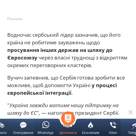
Реклама
Водночас сербський лідер зазначив, що його
країна не робитиме зауважень щодо
просування інших держав на шляху до
Євросоюзу
через власні труднощі з відкриттям
окремих переговорних кластерів.
Вучич запевнив, що Сербія готова зробити все
можливе, щоб допомогти Україні
у процесі
європейської інтеграції
.
"
Україна завжди матиме нашу підтримку на
шляху до ЄС
", — наголосив президент Сербії.
За його словами, Белград
не має наміру
створювати перешкоди для України
в
люта
Опитування
WhatsApp
Ексклюзив
Viber
Tele
Допомога