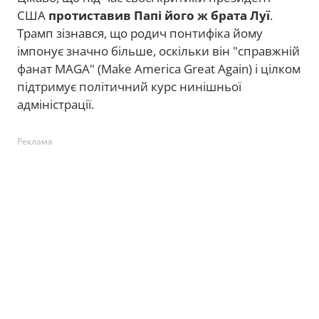
США
протиставив Папі його ж брата Луї
.
Трамп зізнався, що родич понтифіка йому
імпонує значно більше, оскільки він "справжній
фанат MAGA" (Make America Great Again) і цілком
підтримує політичний курс нинішньої
адміністрації.
Реклама