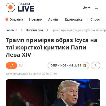
UA
Україна
Новини
Армія
Економіка
Спорт
Головна
Новини дня
Трамп приміряв образ Ісуса на тлі жо
Трамп приміряв образ Ісуса на
тлі жорсткої критики Папи
Лева XIV
UA
RU
ОБЕРИ НОВИНИ.LIVE В
Дата публікації:
13 квітня 2026 07:59