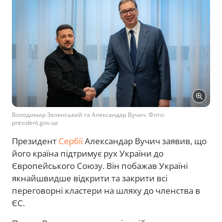
Володимир Зеленський та Александар Вучич. Фото:
president.gov.ua
Президент
Сербії
Александар Вучич заявив, що
його країна підтримує рух України до
Європейського Союзу. Він побажав Україні
якнайшвидше відкрити та закрити всі
переговорні кластери на шляху до членства в
ЄС.