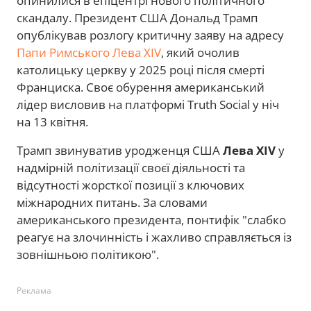
опинилися в епіцентрі нового політичного
скандалу. Президент США Дональд Трамп
опублікував розлогу критичну заяву на адресу
Папи Римського Лева XIV
, який очолив
католицьку церкву у 2025 році після смерті
Франциска. Своє обурення американський
лідер висловив на платформі Truth Social у ніч
на 13 квітня.
Трамп звинуватив уродженця США
Лева XIV
у
надмірній політизації своєї діяльності та
відсутності жорсткої позиції з ключових
міжнародних питань. За словами
американського президента, понтифік "слабко
реагує на злочинність і жахливо справляється із
зовнішньою політикою".
Реклама