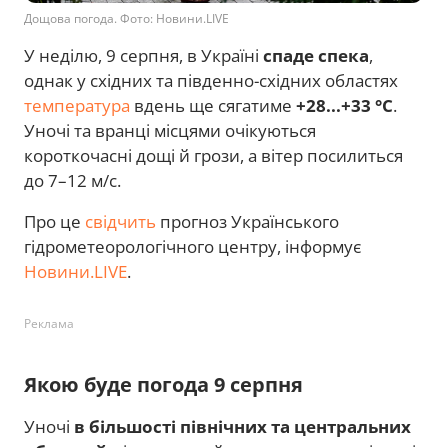
Дощова погода. Фото: Новини.LIVE
У неділю, 9 серпня, в Україні
спаде спека
,
однак у східних та південно-східних областях
температура
вдень ще сягатиме
+28...+33 °C
.
Уночі та вранці місцями очікуються
короткочасні дощі й грози, а вітер посилиться
до 7–12 м/с.
Про це
свідчить
прогноз Українського
гідрометеорологічного центру, інформує
Новини.LIVE
.
Реклама
Якою буде погода 9 серпня
Уночі
в більшості північних та центральних