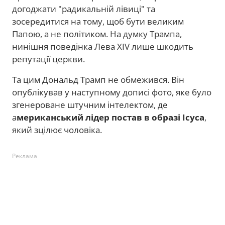
догоджати "радикальній лівиці" та
зосередитися на тому, щоб бути великим
Папою, а не політиком. На думку Трампа,
нинішня поведінка Лева XIV лише шкодить
репутації церкви.
Та цим Дональд Трамп не обмежився. Він
опублікував у наступному дописі фото, яке було
згенероване штучним інтелектом, де
а
мериканський
лідер постав в образі Ісуса
,
який зцілює чоловіка.
Реклама