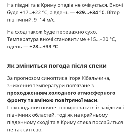
На півдні та в Криму опадів не очікується. Вночі
буде +17...+22 °C, а вдень —
+29...+34 °C
. Вітер
північний, 9–14 м/с.
На сході також буде переважно сухо.
Температура вночі становитиме +15...+20 °C,
вдень —
+28...+33 °C
.
Як зміниться погода після спеки
За прогнозом синоптика Ігоря Кібальчича,
зниження температури пов'язане з
проходженням холодного атмосферного
фронту та зміною повітряної маси
.
Похолодання почне поширюватися із західних і
північних областей, тоді як на крайньому
південному сході та в Криму спека послабиться
не так суттєво.