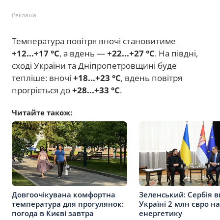
Реклама
Температура повітря вночі становитиме
+12...+17 °C
, а вдень —
+22...+27 °C
. На півдні,
сході України та Дніпропетровщині буде
тепліше: вночі
+18...+23 °C
, вдень повітря
прогріється до
+28...+33 °C
.
Читайте також:
Довгоочікувана комфортна
Зеленський: Сербія в
температура для прогулянок:
Україні 2 млн євро на
погода в Києві завтра
енергетику