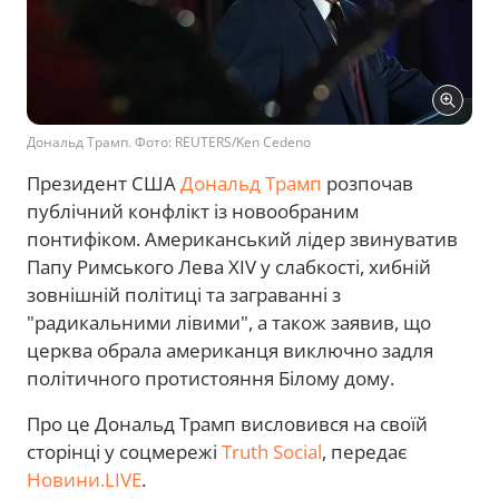
Дональд Трамп. Фото: REUTERS/Ken Cedeno
Президент США
Дональд Трамп
розпочав
публічний конфлікт із новообраним
понтифіком. Американський лідер звинуватив
Папу Римського Лева XIV у слабкості, хибній
зовнішній політиці та заграванні з
"радикальними лівими", а також заявив, що
церква обрала американця виключно задля
політичного протистояння Білому дому.
Про це Дональд Трамп висловився на своїй
сторінці у соцмережі
Truth Social
, передає
Новини.LIVE
.