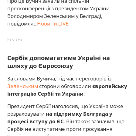
Про це Вучич заявив на спільній
пресконференції з президентом України
Володимиром Зеленським у Белграді,
повідомляє
Новини.LIVE
.
Реклама
Сербія допомагатиме Україні на
шляху до Євросоюзу
За словами Вучича, під час переговорів із
Зеленським
сторони обговорили
європейську
інтеграцію Сербії та України
.
Президент Сербії наголосив, що Україна може
розраховувати
на підтримку Белграда у
процесі вступу до ЄС
. Він також зазначив, що
Сербія не виступатиме проти просування