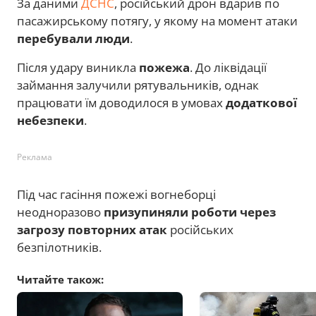
За даними
ДСНС
, російський дрон вдарив по
пасажирському потягу, у якому на момент атаки
перебували люди
.
Після удару виникла
пожежа
. До ліквідації
займання залучили рятувальників, однак
працювати їм доводилося в умовах
додаткової
небезпеки
.
Реклама
Під час гасіння пожежі вогнеборці
неодноразово
призупиняли роботи
через
загрозу повторних атак
російських
безпілотників.
Читайте також: