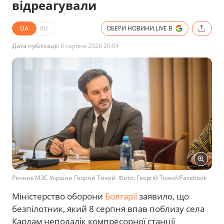
відреагували
UA
RU
ОБЕРИ НОВИНИ.LIVE В
Дата публікації:
8 серпня 2026 20:04
Речник МЗС України Георгій Тихий. Фото: Георгій Тихий/Facebook
Міністерство оборони
Болгарії
заявило, що
безпілотник, який 8 серпня впав поблизу села
Кардам неподалік компресорної станції