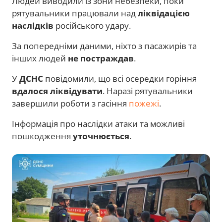
Людей виводили із зони небезпеки, поки
рятувальники працювали над
ліквідацією
наслідків
російського удару.
За попередніми даними, ніхто з пасажирів та
інших людей
не постраждав
.
У
ДСНС
повідомили, що всі осередки горіння
вдалося ліквідувати
. Наразі рятувальники
завершили роботи з гасіння
пожежі
.
Інформація про наслідки атаки та можливі
пошкодження
уточнюється
.