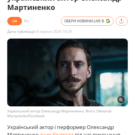
Мартиненко
UA
RU
ОБЕРИ НОВИНИ.LIVE В
Дата публікації:
8 серпня 2026 19:29
Український актор Олександр Мартиненко. Фото: Olexandr
Martynenko/Facebook
Український актор і перформер Олександр
Мартиненко
зник безвісти
під час виконання