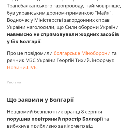
Трансбалканського газопроводу, найімовірніше,
був українським дроном-приманкою "Майя".
Водночас у Міністерстві закордонних справ
України наголосили, що Сили оборони України
навмисно не спрямовували жодних засобів
у бік Болгарії
.
Про це повідомили
болгарське Міноборони
та
речник МЗС України Георгій Тихий, інформує
Новини.LIVE
.
Реклама
Що заявили у Болгарії
Невідомий безпілотник вранці 8 серпня
порушив повітряний простір Болгарії
та
вибухнув приблизно за кілометр від