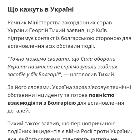
Що кажуть в Україні
Речник Міністерства закордонних справ
України Георгій Тихий заявив, що Київ
підтримує контакт із болгарською стороною для
встановлення всіх обставин події.
"Точно можемо сказати, що Сили оборони
України навмисно не спрямовували жодних
засобів у бік Болгарії"
, — наголосив Тихий.
За його словами, Україна зараз з'ясовує технічні
обставини інциденту та готова
повністю
взаємодіяти з Болгарією
для встановлення
деталей.
Тихий також заявив, що першопричиною
подібних інцидентів є війна Росії проти України,
яка, за його словами, становить загрозу не