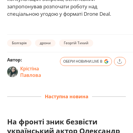
запропонував розпочати роботу над
спеціальною угодою у форматі Drone Deal.
Болгарія
дрони
Георгій Тихий
Автор:
ОБЕРИ НОВИНИ.LIVE В
Крістіна
Павлова
Наступна новина
На фронті зник безвісти
український актор Олександр