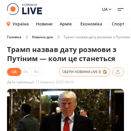
UA
Україна
Новини
Армія
Економіка
Спорт
Головна
Новини дня
Трамп назвав дату розмови з Путіним
Трамп назвав дату розмови з
Путіним — коли це станеться
UA
EN
RU
ОБЕРИ НОВИНИ.LIVE В
Дата публікації:
17 березня 2025 08:04