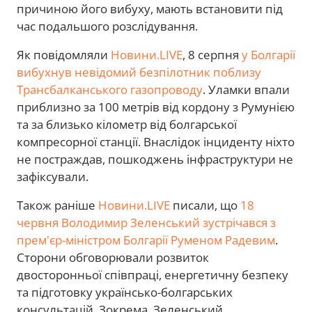
причиною його вибуху, мають встановити під
час подальшого розслідування.
Як повідомляли
Новини.LIVE
, 8 серпня
у Болгарії
вибухнув невідомий безпілотник поблизу
Трансбалканського газопроводу
. Уламки впали
приблизно за 100 метрів від кордону з Румунією
та за близько кілометр від болгарської
компресорної станції. Внаслідок інциденту ніхто
не постраждав, пошкоджень інфраструктури не
зафіксували.
Також раніше
Новини.LIVE
писали, що
18
червня
Володимир Зеленський зустрічався з
прем'єр-міністром Болгарії Руменом Радевим
.
Сторони обговорювали розвиток
двосторонньої співпраці, енергетичну безпеку
та підготовку українсько-болгарських
консультацій. Зокрема, Зеленський