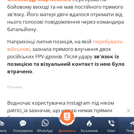
бойовому виході та не мав постійного прямого
зв'язку. Його матері двічі вдалося отримати від
нього голосові повідомлення через командира
батальйону.
Наприкінці липня позиція, на якій
перебували
військові
, зазнала прямого влучання двох
російських FPV-дронів. Після удару
зв'язок із
позицією та візуальний контакт із нею було
втрачено
.
Реклама
Водночас користувачка Instagram під ніком
patrici_ia зазначає, що наразі немає прямих
беззаперечних свідчень того, що
Олександр
Мартиненко
безпосередньо перебував на
люта
Опитування
WhatsApp
Ексклюзив
Viber
Tele
Допомога
позиції саме під час удару.