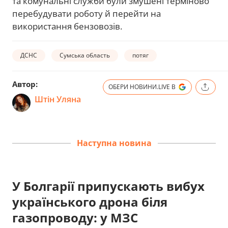
та комунальні служби були змушені терміново
перебудувати роботу й перейти на
використання бензовозів.
ДСНС
Сумська область
потяг
Автор:
ОБЕРИ НОВИНИ.LIVE В
Штін Уляна
Наступна новина
У Болгарії припускають вибух
українського дрона біля
газопроводу: у МЗС