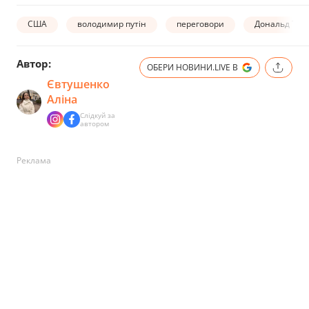
США
володимир путін
переговори
Дональд Тра
Автор:
ОБЕРИ НОВИНИ.LIVE В
Євтушенко
Аліна
Слідкуй за
автором
Реклама