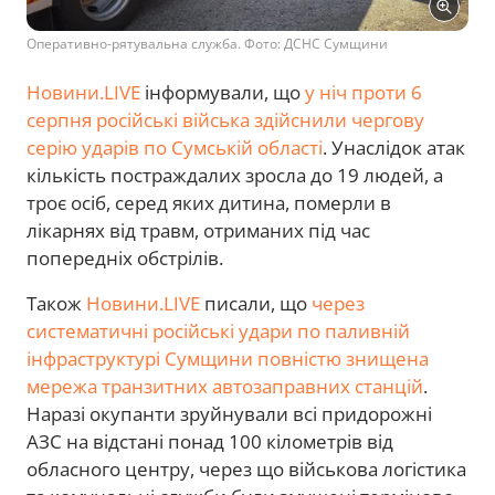
Оперативно-рятувальна служба. Фото: ДСНС Сумщини
Новини.LIVE
інформували, що
у ніч проти 6
серпня російські війська здійснили чергову
серію ударів по Сумській області
. Унаслідок атак
кількість постраждалих зросла до 19 людей, а
троє осіб, серед яких дитина, померли в
лікарнях від травм, отриманих під час
попередніх обстрілів.
Також
Новини.LIVE
писали, що
через
систематичні російські удари по паливній
інфраструктурі Сумщини повністю знищена
мережа транзитних автозаправних станцій
.
Наразі окупанти зруйнували всі придорожні
АЗС на відстані понад 100 кілометрів від
обласного центру, через що військова логістика