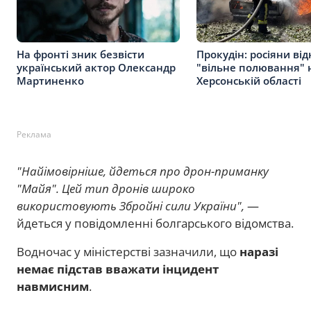
На фронті зник безвісти
Прокудін: росіяни ві
український актор Олександр
"вільне полювання" н
Мартиненко
Херсонській області
Реклама
"Найімовірніше, йдеться про дрон-приманку
"Майя". Цей тип дронів широко
використовують Збройні сили України",
—
йдеться у повідомленні болгарського відомства.
Водночас у міністерстві зазначили, що
наразі
немає підстав вважати інцидент
навмисним
.