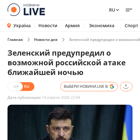
RU
Україна
Новости
Армия
Экономика
Спорт
Главная
Новости дня
Зеленский предупредил о возможно
Зеленский предупредил о
возможной российской атаке
ближайшей ночью
UA
RU
ВЫБЕРИ НОВИНИ.LIVE В
Дата публикации
14 апреля 2026 22:04