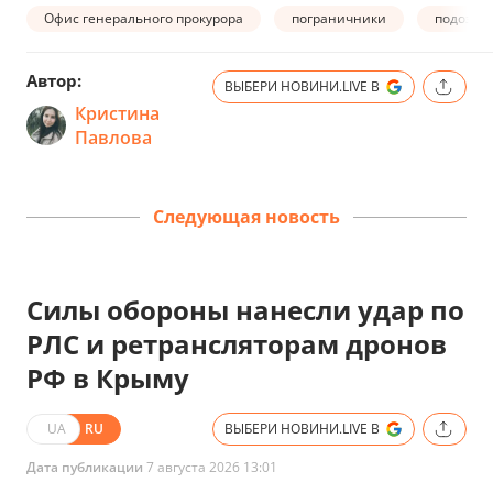
Офис генерального прокурора
пограничники
подозре
Автор:
ВЫБЕРИ НОВИНИ.LIVE В
Кристина
Павлова
Следующая новость
Силы обороны нанесли удар по
РЛС и ретрансляторам дронов
РФ в Крыму
UA
RU
ВЫБЕРИ НОВИНИ.LIVE В
Дата публикации
7 августа 2026 13:01