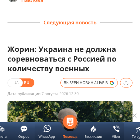
Павлова
Следующая новость
Жорин: Украина не должна
соревноваться с Россией по
количеству военных
UA
RU
ВЫБЕРИ НОВИНИ.LIVE В
Дата публикации
7 августа 2026 12:30
люта
Опрос
WhatsApp
Ексклюзив
Viber
Tele
Помощь