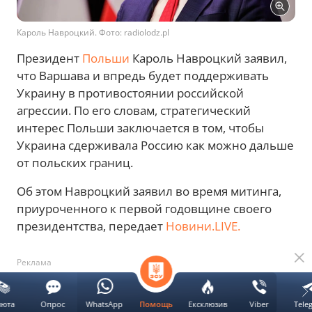
Кароль Навроцкий. Фото: radiolodz.pl
Президент
Польши
Кароль Навроцкий заявил,
что Варшава и впредь будет поддерживать
Украину в противостоянии российской
агрессии. По его словам, стратегический
интерес Польши заключается в том, чтобы
Украина сдерживала Россию как можно дальше
от польских границ.
Об этом Навроцкий заявил во время митинга,
приуроченного к первой годовщине своего
президентства, передает
Новини.LIVE.
Реклама
Навроцкий о поддержке Украины в
люта
Опрос
WhatsApp
Ексклюзив
Viber
Tele
Помощь