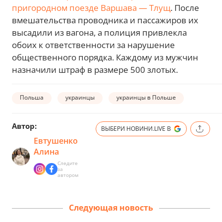
пригородном поезде Варшава — Тлущ
. После
вмешательства проводника и пассажиров их
высадили из вагона, а полиция привлекла
обоих к ответственности за нарушение
общественного порядка. Каждому из мужчин
назначили штраф в размере 500 злотых.
Польша
украинцы
украинцы в Польше
Автор:
ВЫБЕРИ НОВИНИ.LIVE В
Евтушенко
Алина
Следите
за
автором
Следующая новость