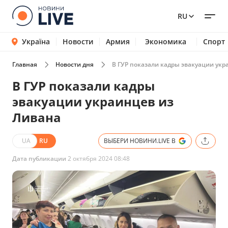
RU
Україна
Новости
Армия
Экономика
Спорт
Главная
Новости дня
В ГУР показали кадры эвакуации укр
В ГУР показали кадры
эвакуации украинцев из
Ливана
UA
RU
ВЫБЕРИ НОВИНИ.LIVE В
Дата публикации
2 октября 2024 08:48