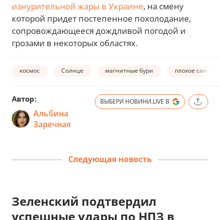
изнурительной жары в Украине
, на смену
которой придет постепенное похолодание,
сопровождающееся дождливой погодой и
грозами в некоторых областях.
космос
Солнце
магнитные бури
плохое самочу
Автор:
ВЫБЕРИ НОВИНИ.LIVE В
Альбина
Заречная
Следующая новость
Зеленский подтвердил
успешные удары по НПЗ в