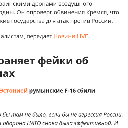
краинскими дронами воздушного
урдны. Он опроверг обвинения Кремля, что
кие государства для атак против России.
налистам, передает
Новини.LIVE
.
раняет фейки об
нах
Эстонией
румынские F-16 сбили
 бы там не было, если бы не агрессия России.
 оборона НАТО снова была эффективной. И