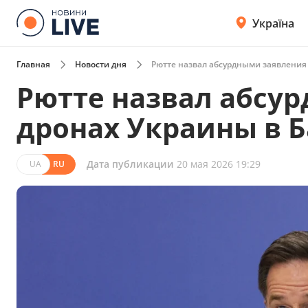
Україна
Главная
Новости дня
Рютте назвал абсурдными заявления
Рютте назвал абсу
дронах Украины в 
Дата публикации
20 мая 2026 19:29
UA
RU