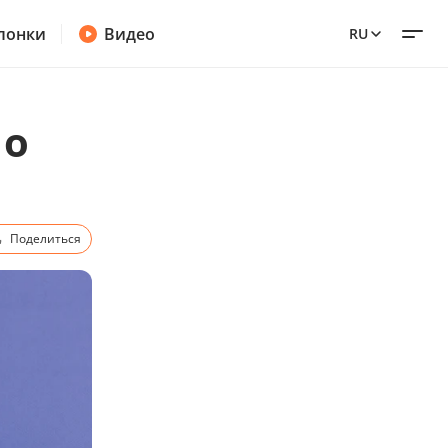
лонки
Видео
RU
 о
Поделиться