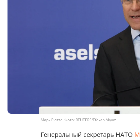
Марк Рютте. Фото: REUTERS/Efekan Akyuz
Генеральный секретарь НАТО
М