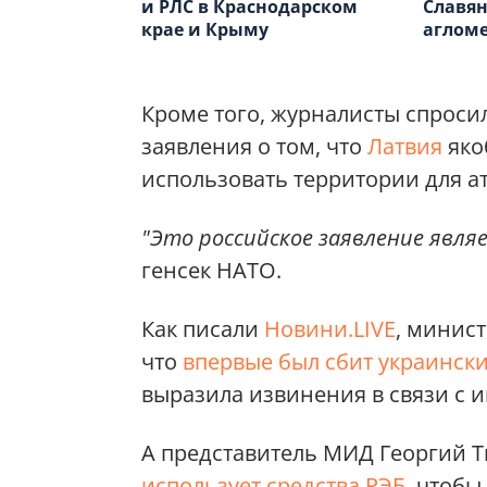
и РЛС в Краснодарском
Славян
крае и Крыму
аглом
Кроме того, журналисты спроси
заявления о том, что
Латвия
яко
использовать территории для ат
"Это российское заявление явл
генсек НАТО.
Как писали
Новини.LIVE
, минис
что
впервые был сбит украинск
выразила извинения в связи с 
А представитель МИД Георгий Т
использует средства РЭБ
, чтобы