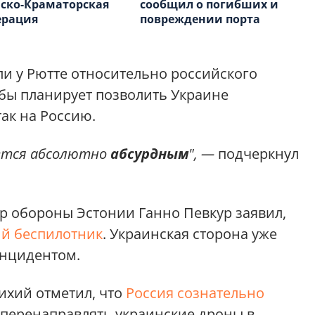
ско-Краматорская
сообщил о погибших и
ерация
повреждении порта
ли у Рютте относительно российского
бы планирует позволить Украине
ак на Россию.
яется абсолютно
абсурдным
", —
подчеркнул
тр обороны Эстонии Ганно Певкур заявил,
ий беспилотник
. Украинская сторона уже
инцидентом.
ихий отметил, что
Россия сознательно
 перенаправлять украинские дроны в