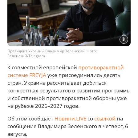
Президент Украины Владимир Зеленский. Фото:
Зеленский/Telegram
К совместной европейской
противоракетной
системе FREYJA
уже присоединились десять
стран. Украина рассчитывает добиться
конкретных результатов в развитии программы
и собственной противоракетной обороны уже
на рубеже 2026–2027 годов.
Об этом сообщает
Новини.LIVE
со
ссылкой
на
сообщение Владимира Зеленского в четверг, 6
августа.