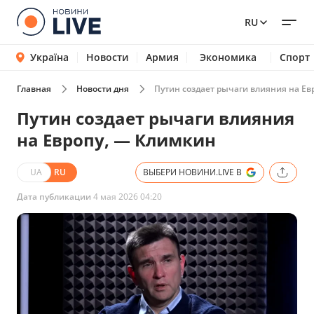
RU
Україна
Новости
Армия
Экономика
Спорт
Главная
Новости дня
Путин создает рычаги влияния на Ев
Путин создает рычаги влияния
на Европу, — Климкин
UA
RU
ВЫБЕРИ НОВИНИ.LIVE В
Дата публикации
4 мая 2026 04:20