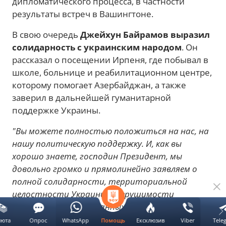
дипломатического процесса, в частности
результаты встреч в Вашингтоне.
В свою очередь
Джейхун Байрамов выразил
солидарность с украинским народом
. Он
рассказал о посещении Ирпеня, где побывал в
школе, больнице и реабилитационном центре,
которому помогает Азербайджан, а также
заверил в дальнейшей гуманитарной
поддержке Украины.
"Вы можете полностью положиться на нас, на
нашу политическую поддержку. И, как вы
хорошо знаете, господин Президент, мы
довольно громко и прямолинейно заявляем о
полной солидарности, территориальной
целостности Украины и нерушимости
международно признанных границ Украины",
—
сказал он.
люта
Опрос
WhatsApp
Ексклюзив
Viber
Tele
Помощь