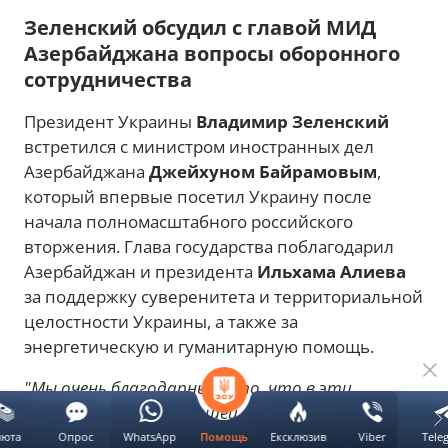
Зеленский обсудил с главой МИД
Азербайджана вопросы оборонного
сотрудничества
Президент Украины
Владимир Зеленский
встретился с министром иностранных дел
Азербайджана
Джейхуном Байрамовым
,
который впервые посетил Украину после
начала полномасштабного российского
вторжения. Глава государства поблагодарил
Азербайджан и президента
Ильхама Алиева
за поддержку суверенитета и территориальной
целостности Украины, а также за
энергетическую и гуманитарную помощь.
"Мы очень благодарны за то, что в эти
непростые дни для нашей страны, для нашего
народа вы нашли возможность приехать и
люта
Опрос
WhatsApp
Ексклюзив
Viber
Tele
Помощь