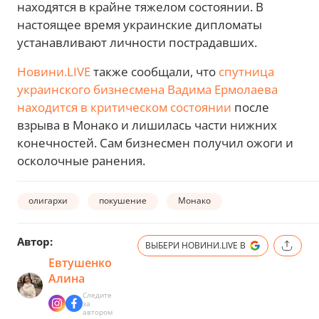
находятся в крайне тяжелом состоянии. В
настоящее время украинские дипломаты
устанавливают личности пострадавших.
Новини.LIVE
также сообщали, что
спутница
украинского бизнесмена Вадима Ермолаева
находится в критическом состоянии
после
взрыва в Монако и лишилась части нижних
конечностей. Сам бизнесмен получил ожоги и
осколочные ранения.
олигархи
покушение
Монако
Автор:
ВЫБЕРИ НОВИНИ.LIVE В
Евтушенко
Алина
Следите
за
автором