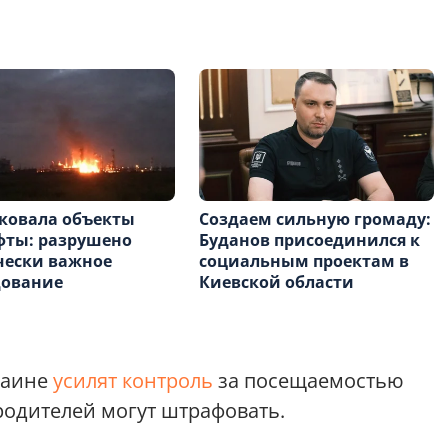
ковала объекты
Создаем сильную громаду:
фты: разрушено
Буданов присоединился к
чески важное
социальным проектам в
дование
Киевской области
раине
усилят контроль
за посещаемостью
одителей могут штрафовать.