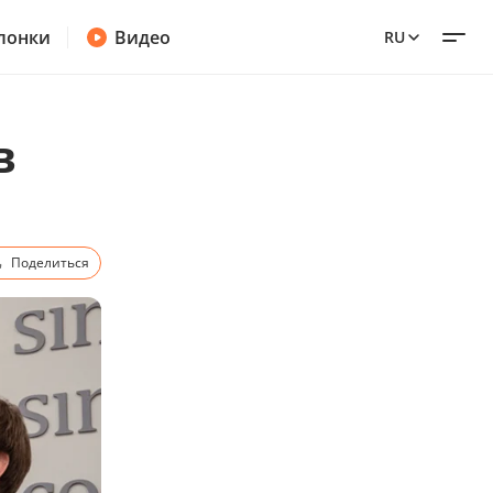
лонки
Видео
RU
в
Поделиться