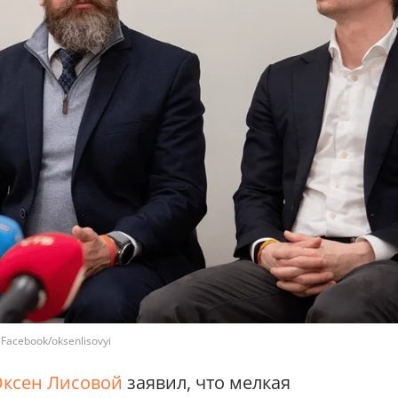
acebook/oksenlisovyi
ксен Лисовой
заявил, что мелкая