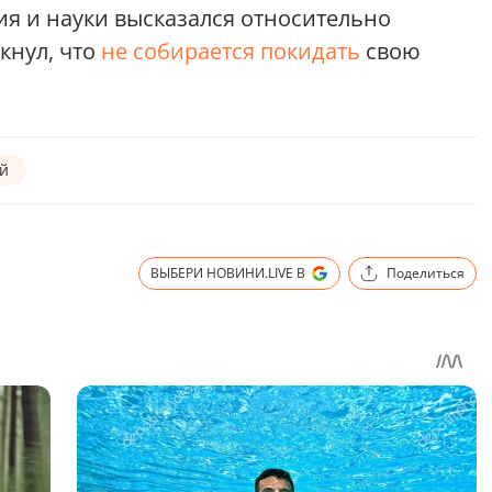
ия и науки высказался относительно
кнул, что
не собирается покидать
свою
й
ВЫБЕРИ НОВИНИ.LIVE В
Поделиться