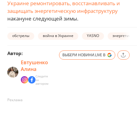
Украине ремонтировать, восстанавливать и
защищать энергетическую инфраструктуру
накануне следующей зимы.
обстрелы
война в Украине
YASNO
энергетика
Автор:
ВЫБЕРИ НОВИНИ.LIVE В
Евтушенко
Алина
Следите
за
автором
Реклама