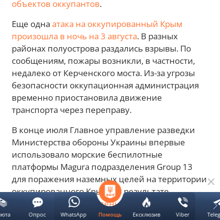
объектов оккупантов
.
Еще одна
атака на оккупированный Крым
произошла в ночь на 3 августа
. В разных
районах полуострова раздались взрывы. По
сообщениям, пожары возникли, в частности,
недалеко от Керченского моста. Из-за угрозы
безопасности оккупационная администрация
временно приостановила движение
транспорта через переправу.
В конце июля Главное управление разведки
Министерства обороны Украины впервые
использовало морские беспилотные
платформы Magura подразделения Group 13
для поражения наземных целей на территории
оккупированного Крыма. В результате
операции
были выведены из строя два
российских радиолокационных объекта
, а
люта
Опрос
WhatsApp
Ексклюзив
Viber
Tele
Помощь