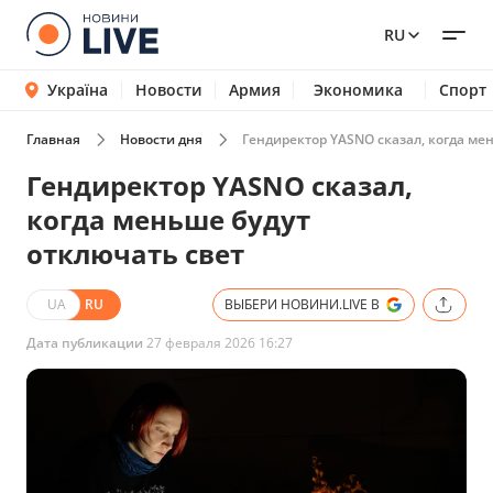
RU
Україна
Новости
Армия
Экономика
Спорт
Главная
Новости дня
Гендиректор YASNO сказал, когда ме
Гендиректор YASNO сказал,
когда меньше будут
отключать свет
UA
RU
ВЫБЕРИ НОВИНИ.LIVE В
Дата публикации
27 февраля 2026 16:27