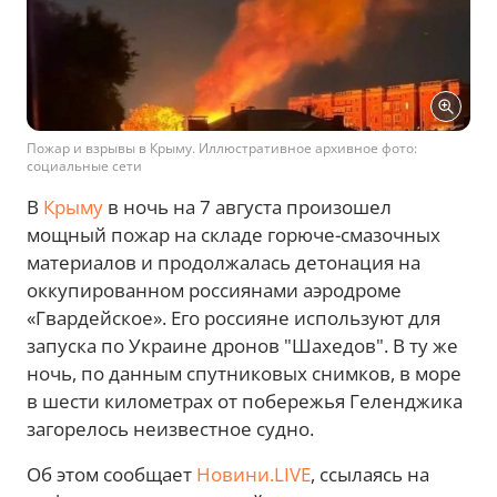
Пожар и взрывы в Крыму. Иллюстративное архивное фото:
социальные сети
В
Крыму
в ночь на 7 августа произошел
мощный пожар на складе горюче-смазочных
материалов и продолжалась детонация на
оккупированном россиянами аэродроме
«Гвардейское». Его россияне используют для
запуска по Украине дронов "Шахедов". В ту же
ночь, по данным спутниковых снимков, в море
в шести километрах от побережья Геленджика
загорелось неизвестное судно.
Об этом сообщает
Новини.LIVE
, ссылаясь на