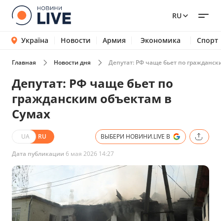
RU
Україна
Новости
Армия
Экономика
Спорт
Главная
Новости дня
Депутат: РФ чаще бьет по гражданск
Депутат: РФ чаще бьет по
гражданским объектам в
Сумах
UA
RU
ВЫБЕРИ НОВИНИ.LIVE В
Дата публикации
6 мая 2026 14:27