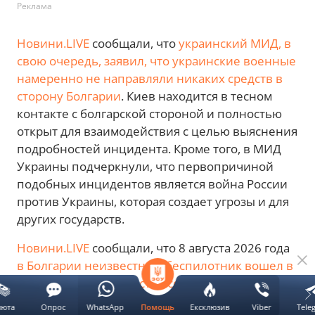
Реклама
Новини.LIVE
сообщали, что
украинский МИД, в
свою очередь, заявил, что украинские военные
намеренно не направляли никаких средств в
сторону Болгарии
. Киев находится в тесном
контакте с болгарской стороной и полностью
открыт для взаимодействия с целью выяснения
подробностей инцидента. Кроме того, в МИД
Украины подчеркнули, что первопричиной
подобных инцидентов является война России
против Украины, которая создает угрозы и для
других государств.
Новини.LIVE
сообщали, что 8 августа 2026 года
в Болгарии неизвестный беспилотник вошел в
воздушное пространство со стороны Румынии
и взорвался
вблизи Трансбалканского
люта
Опрос
WhatsApp
Ексклюзив
Viber
Tele
Помощь