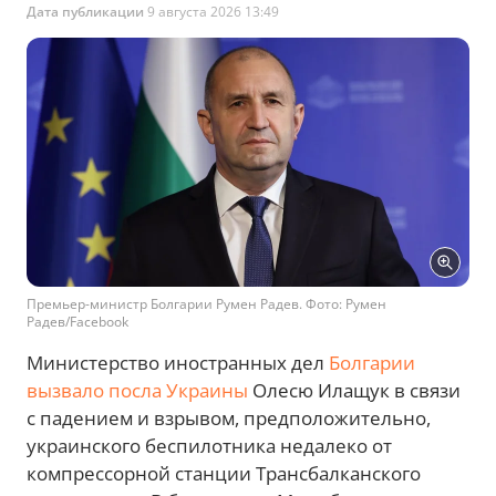
Дата публикации
9 августа 2026 13:49
Премьер-министр Болгарии Румен Радев. Фото: Румен
Радев/Facebook
Министерство иностранных дел
Болгарии
вызвало посла Украины
Олесю Илащук в связи
с падением и взрывом, предположительно,
украинского беспилотника недалеко от
компрессорной станции Трансбалканского