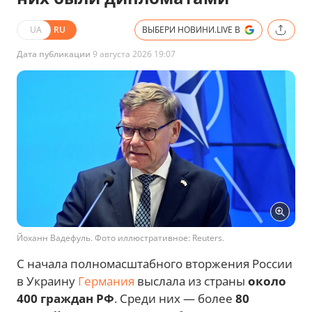
UA
RU
ВЫБЕРИ НОВИНИ.LIVE В
Дата публикации
9 августа 2026 19:07
Йоханн Вадефуль. Фото иллюстративное: Reuters.
С начала полномасштабного вторжения России
в Украину
Германия
выслала из страны
около
400 граждан РФ
. Среди них — более
80